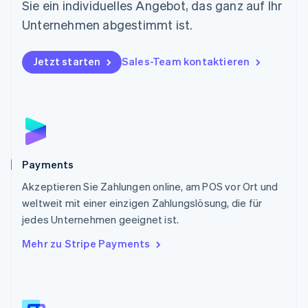
Sie ein individuelles Angebot, das ganz auf Ihr
English
Österreich
Unternehmen abgestimmt ist.
Deutsch
English
Polen
Jetzt starten
Sales-Team kontaktieren
English
Portugal
Português
English
Rumänien
English
Schweden
Svenska
English
Schweiz
Payments
Deutsch
Français
Italiano
English
Akzeptieren Sie Zahlungen online, am POS vor Ort und
Singapur
English
简体中文
weltweit mit einer einzigen Zahlungslösung, die für
Slowakei
jedes Unternehmen geeignet ist.
English
Mehr zu Stripe Payments
Slowenien
English
Italiano
Sonderverwaltungsregion Hongkong,
China
English
简体中文