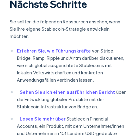
Nächste Schritte
Deutsch
English
Estland
English
Sie sollten die folgenden Ressourcen ansehen, wenn
Festlandchina
简体中文
English
Sie Ihre eigene Stablecoin-Strategie entwickeln
Finnland
möchten:
English
Svenska
Frankreich
Erfahren Sie, wie Führungskräfte
von Stripe,
Français
English
Bridge, Ramp, Ripple und Airtm darüber diskutieren,
Gibraltar
English
wie sich global ausgerichtete Stablecoins mit
Griechenland
lokalen Volkswirtschaften und konkreten
English
Anwendungsfällen verbinden lassen.
Indien
English
Sehen Sie sich einen ausführlichen Bericht
über
Irland
die Entwicklung globaler Produkte mit der
English
Stablecoin-Infrastruktur von Bridge an.
Italien
Italiano
English
Lesen Sie mehr über
Stablecoin Financial
Japan
Accounts, ein Produkt, mit dem Unternehmer/innen
日本語
English
und Unternehmen in 101 Ländern USD-gedeckte
Kanada