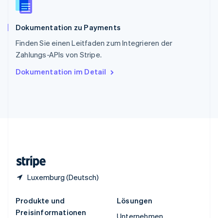
Spanien
Español
English
Dokumentation zu Payments
Thailand
ไทย
English
Finden Sie einen Leitfaden zum Integrieren der
Tschechische Republik
Zahlungs-APIs von Stripe.
English
Ungarn
Dokumentation im Detail
English
Vereinigte Arabische Emirate
English
Vereinigte Staaten
English
Español
简体中文
Vereinigtes Königreich
English
Zypern
English
Luxemburg (Deutsch)
Produkte und
Lösungen
Preisinformationen
Unternehmen