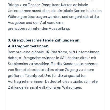
Bridge zum Einsatz. Ramp kann Karten an lokale
Unternehmen ausstellen, die als lokale Karten in lokalen
Währungen übertragen werden, und umgeht dabei die
Ausgaben und den Aufwand einer
grenzüberschreitenden Ausstellung.
3. Grenzüberschreitende Zahlungen an
Auftragnehmer/innen
Remote, eine globale HR-Plattform, hilft Unternehmen
dabei, Auftragnehmer/innen in 68 Ländern direkt mit
Australien
Stablecoins zu bezahlen. Für die Kundenunternehmen
English
Belgien
von Remote bedeutet dies einen Zugang zu einem
Nederlands
Français
Deutsch
English
größeren Talentpool. Und für die eingestellten
Brasilien
Auftragnehmer/innen bedeutet dies stabile, schnelle
Português
English
Zahlungen in nicht-inflationären Währungen.
Bulgarien
English
Dänemark
English
Deutschland