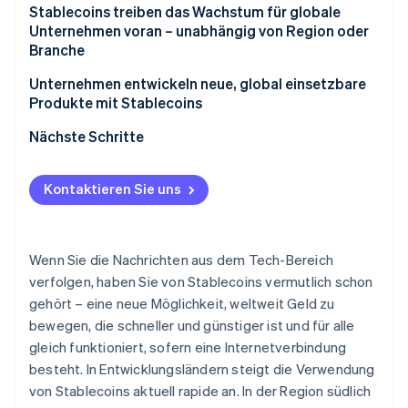
Betrugsprävention
Stablecoins treiben das Wachstum für globale
Ecosystem
Unternehmen voran – unabhängig von Region oder
Atlas
Branche
Start-up-Gründung
Partner
Stripe App-Marktplatz
Climate
Unternehmen entwickeln neue, global einsetzbare
CO₂-Entnahme
Produkte mit Stablecoins
Identity
Nächste Schritte
Online-Identitätsprüfung
Kontaktieren Sie uns
Stripe-Sessions 2026
Wenn Sie die Nachrichten aus dem Tech-Bereich
Erfahren Sie, wie Stripe Lösungen für die Wirts
Jetzt ansehen
verfolgen, haben Sie von Stablecoins vermutlich schon
gehört – eine neue Möglichkeit, weltweit Geld zu
bewegen, die schneller und günstiger ist und für alle
gleich funktioniert, sofern eine Internetverbindung
besteht. In Entwicklungsländern steigt die Verwendung
von Stablecoins aktuell rapide an. In der Region südlich