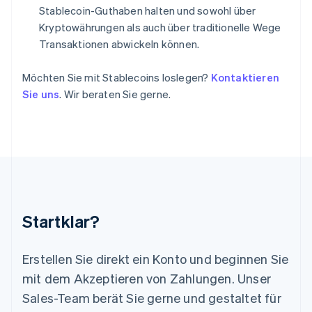
English
Français
Stablecoin-Guthaben halten und sowohl über
Kroatien
Kryptowährungen als auch über traditionelle Wege
English
Italiano
Transaktionen abwickeln können.
Lettland
English
Möchten Sie mit Stablecoins loslegen?
Kontaktieren
Liechtenstein
Deutsch
English
Sie uns
. Wir beraten Sie gerne.
Litauen
English
Luxemburg
Français
Deutsch
English
Malaysia
English
简体中文
Malta
English
Startklar?
Mexiko
Español
English
Neuseeland
Erstellen Sie direkt ein Konto und beginnen Sie
English
mit dem Akzeptieren von Zahlungen. Unser
Niederlande
Nederlands
English
Sales-Team berät Sie gerne und gestaltet für
Norwegen