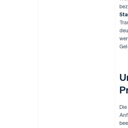
bez
Sta
Tra
deu
wer
Gel
U
P
Die
Anf
bee