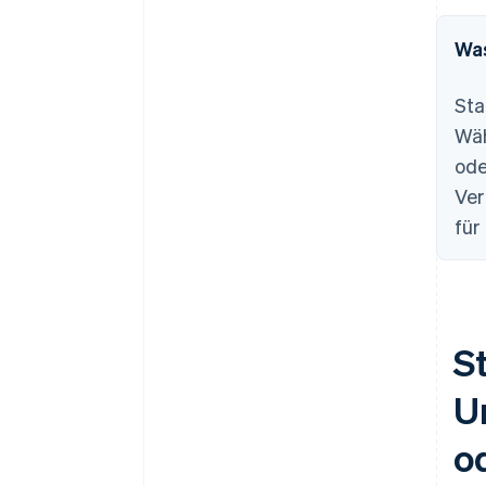
Was
Sta
Wäh
ode
Ver
für
S
U
o