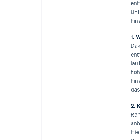
ent
Unt
Fin
1. 
Dak
ent
lau
hoh
Fin
das
2. 
Ram
anb
Hie