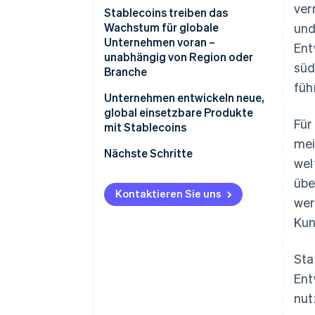
ver
Stablecoins treiben das
Wachstum für globale
und
Unternehmen voran –
Ent
unabhängig von Region oder
süd
Branche
füh
Unternehmen entwickeln neue,
global einsetzbare Produkte
Für
mit Stablecoins
mei
Nächste Schritte
wel
übe
Kontaktieren Sie uns
wer
Kun
Sta
Ent
nut