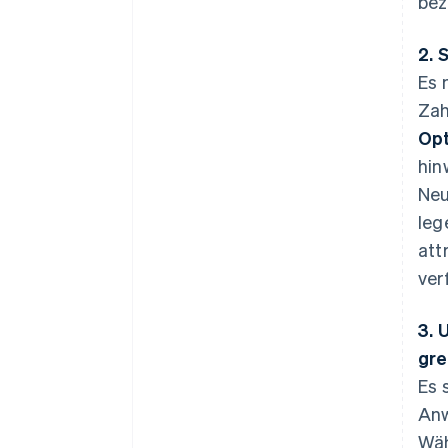
bez
2. 
Es 
Zah
Opt
hin
Neu
leg
att
ver
3. 
gre
Es 
Anw
Wäh