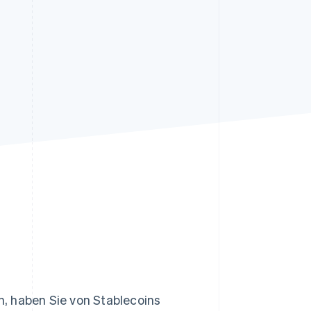
Stripe-Sessions 2026
Erfahren Sie, wie Stripe
Lösungen für die
Wirtschaftsinfrastruktur
für KI aufbaut.
Jetzt ansehen
, haben Sie von Stablecoins