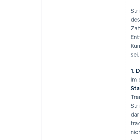
Str
des
Zah
Ent
Kun
sei.
1. 
Im 
Sta
Tra
Str
dar
tra
nic