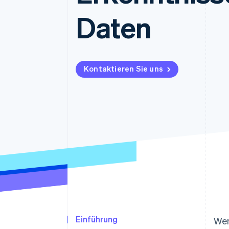
Optimierung der
Datensynchronisier
Autorisierungsraten
Daten
Link
Beschleunigter Bezahlvorgang
Financial Connections
Verbundene Finanzdaten
Kontaktieren Sie uns
Einführung
Wen