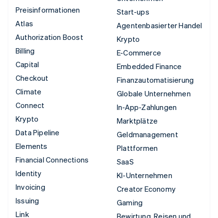
Preisinformationen
Start-ups
Atlas
Agentenbasierter Handel
Authorization Boost
Krypto
Billing
E-Commerce
Capital
Embedded Finance
Checkout
Finanzautomatisierung
Climate
Globale Unternehmen
Connect
In-App-Zahlungen
Krypto
Marktplätze
Data Pipeline
Geldmanagement
Elements
Plattformen
Financial Connections
SaaS
Identity
KI-Unternehmen
Invoicing
Creator Economy
Issuing
Gaming
Link
Bewirtung, Reisen und