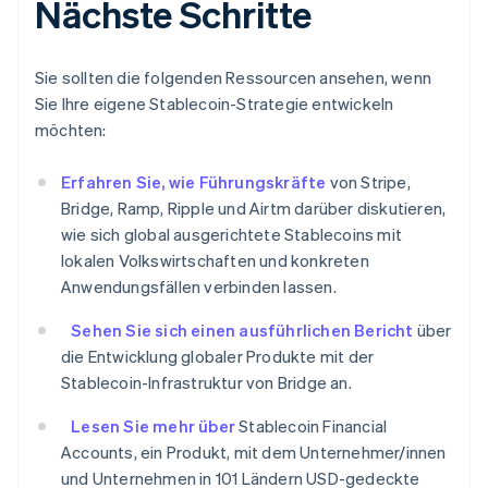
Nächste Schritte
Deutsch
English
Estland
English
Sie sollten die folgenden Ressourcen ansehen, wenn
Festlandchina
简体中文
English
Sie Ihre eigene Stablecoin-Strategie entwickeln
Finnland
möchten:
English
Svenska
Frankreich
Erfahren Sie, wie Führungskräfte
von Stripe,
Français
English
Bridge, Ramp, Ripple und Airtm darüber diskutieren,
Gibraltar
English
wie sich global ausgerichtete Stablecoins mit
Griechenland
lokalen Volkswirtschaften und konkreten
English
Anwendungsfällen verbinden lassen.
Indien
English
Sehen Sie sich einen ausführlichen Bericht
über
Irland
die Entwicklung globaler Produkte mit der
English
Stablecoin-Infrastruktur von Bridge an.
Italien
Italiano
English
Lesen Sie mehr über
Stablecoin Financial
Japan
Accounts, ein Produkt, mit dem Unternehmer/innen
日本語
English
und Unternehmen in 101 Ländern USD-gedeckte
Kanada