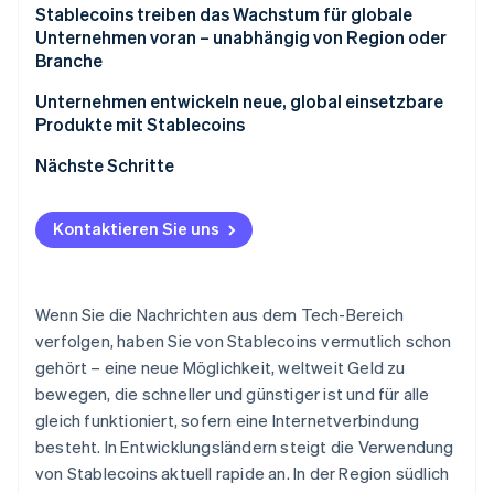
Betrugsprävention
Stablecoins treiben das Wachstum für globale
Ecosystem
Unternehmen voran – unabhängig von Region oder
Atlas
Branche
Start-up-Gründung
Partner
Stripe App-Marktplatz
Climate
Unternehmen entwickeln neue, global einsetzbare
CO₂-Entnahme
Produkte mit Stablecoins
Identity
Nächste Schritte
Online-Identitätsprüfung
Kontaktieren Sie uns
Stripe-Sessions 2026
Wenn Sie die Nachrichten aus dem Tech-Bereich
Erfahren Sie, wie Stripe Lösungen für die W
Jetzt ansehen
verfolgen, haben Sie von Stablecoins vermutlich schon
gehört – eine neue Möglichkeit, weltweit Geld zu
bewegen, die schneller und günstiger ist und für alle
gleich funktioniert, sofern eine Internetverbindung
besteht. In Entwicklungsländern steigt die Verwendung
von Stablecoins aktuell rapide an. In der Region südlich