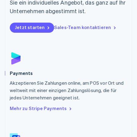
Sie ein individuelles Angebot, das ganz auf Ihr
English
Österreich
Unternehmen abgestimmt ist.
Deutsch
English
Polen
Jetzt starten
Sales-Team kontaktieren
English
Portugal
Português
English
Rumänien
English
Schweden
Svenska
English
Schweiz
Payments
Deutsch
Français
Italiano
English
Akzeptieren Sie Zahlungen online, am POS vor Ort und
Singapur
English
简体中文
weltweit mit einer einzigen Zahlungslösung, die für
Slowakei
jedes Unternehmen geeignet ist.
English
Mehr zu Stripe Payments
Slowenien
English
Italiano
Sonderverwaltungsregion Hongkong,
China
English
简体中文