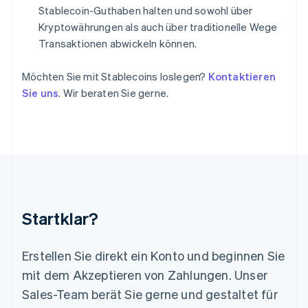
English
Français
Stablecoin-Guthaben halten und sowohl über
Kroatien
Kryptowährungen als auch über traditionelle Wege
English
Italiano
Transaktionen abwickeln können.
Lettland
English
Möchten Sie mit Stablecoins loslegen?
Kontaktieren
Liechtenstein
Deutsch
English
Sie uns
. Wir beraten Sie gerne.
Litauen
English
Luxemburg
Français
Deutsch
English
Malaysia
English
简体中文
Malta
English
Startklar?
Mexiko
Español
English
Neuseeland
Erstellen Sie direkt ein Konto und beginnen Sie
English
mit dem Akzeptieren von Zahlungen. Unser
Niederlande
Nederlands
English
Sales-Team berät Sie gerne und gestaltet für
Norwegen