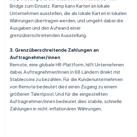
Bridge zum Einsatz. Ramp kann Karten an lokale
Unternehmen ausstellen, die als lokale Karten in lokalen
Währungen übertragen werden, und umgeht dabei die
Ausgaben und den Aufwand einer
grenzüberschreitenden Ausstellung.
3. Grenzüberschreitende Zahlungen an
Auftragnehmer/innen
Remote, eine globale HR-Plattform, hilft Unternehmen
dabei, Auftragnehmer/innen in 68 Ländern direkt mit
Australien
Stablecoins zu bezahlen. Für die Kundenunternehmen
English
Belgien
von Remote bedeutet dies einen Zugang zu einem
Nederlands
Français
Deutsch
English
größeren Talentpool. Und für die eingestellten
Brasilien
Auftragnehmer/innen bedeutet dies stabile, schnelle
Português
English
Zahlungen in nicht-inflationären Währungen.
Bulgarien
English
Dänemark
English
Deutschland