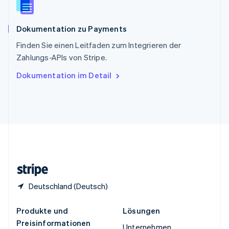
Spanien
Español
English
Dokumentation zu Payments
Thailand
ไทย
English
Finden Sie einen Leitfaden zum Integrieren der
Tschechische Republik
Zahlungs-APIs von Stripe.
English
Ungarn
Dokumentation im Detail
English
Vereinigte Arabische Emirate
English
Vereinigte Staaten
English
Español
简体中文
Vereinigtes Königreich
English
Zypern
English
Deutschland (Deutsch)
Produkte und
Lösungen
Preisinformationen
Unternehmen