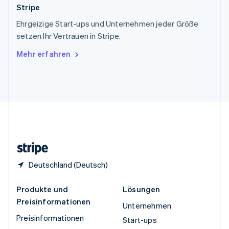
Stripe
Thailand
ไทย
English
Ehrgeizige Start-ups und Unternehmen jeder Größe
Tschechische Republik
setzen Ihr Vertrauen in Stripe.
English
Ungarn
Mehr erfahren
English
Vereinigte Arabische Emirate
English
Vereinigte Staaten
English
Español
简体中文
Vereinigtes Königreich
English
Zypern
English
Deutschland (Deutsch)
Produkte und
Lösungen
Preisinformationen
Unternehmen
Preisinformationen
Start-ups