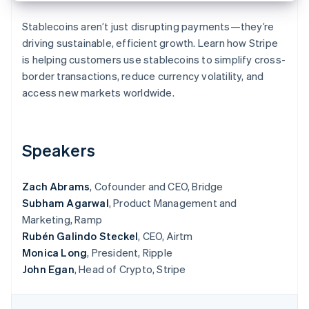
Betrugsprävention
Ecosystem
Atlas
Stablecoins aren’t just disrupting payments—they’re
Start-up-Gründung
Partner
driving sustainable, efficient growth. Learn how Stripe
Stripe App-Marktplatz
is helping customers use stablecoins to simplify cross-
Climate
CO₂-Entnahme
border transactions, reduce currency volatility, and
access new markets worldwide.
Identity
Online-Identitätsprüfung
Speakers
Stripe-Sessions 2026
Zach Abrams
, Cofounder and CEO, Bridge
Erfahren Sie, wie Stripe Lösungen für die W
Subham Agarwal
, Product Management and
Jetzt ansehen
Marketing, Ramp
Rubén Galindo Steckel
, CEO, Airtm
Monica Long
, President, Ripple
John Egan
, Head of Crypto, Stripe