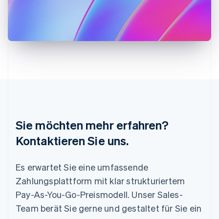
English
Italiano
Lettland
English
Liechtenstein
Deutsch
English
Litauen
English
Luxemburg
Français
Deutsch
English
Malaysia
English
简体中文
Malta
Sie möchten mehr erfahren?
English
Mexiko
Kontaktieren Sie uns.
Español
English
Neuseeland
Es erwartet Sie eine umfassende
English
Niederlande
Zahlungsplattform mit klar strukturiertem
Nederlands
English
Pay-As-You-Go-Preismodell. Unser Sales-
Norwegen
English
Team berät Sie gerne und gestaltet für Sie ein
Österreich