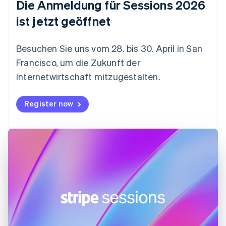
Die Anmeldung für Sessions 2026
English
Festlandchina
ist jetzt geöffnet
简体中文
English
Finnland
English
Svenska
Besuchen Sie uns vom 28. bis 30. April in San
Frankreich
Francisco, um die Zukunft der
Français
English
Gibraltar
Internetwirtschaft mitzugestalten.
English
Griechenland
Register now
English
Indien
English
Irland
English
Italien
Italiano
English
Japan
日本語
English
Kanada
English
Français
Kroatien