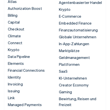
Atlas
Agentenbasierter Handel
Authorization Boost
Krypto
Billing
E-Commerce
Capital
Embedded Finance
Checkout
Finanzautomatisierung
Climate
Globale Unternehmen
Connect
In-App-Zahlungen
Krypto
Marktplätze
Data Pipeline
Geldmanagement
Elements
Plattformen
Financial Connections
SaaS
Identity
KI-Unternehmen
Invoicing
Creator Economy
Issuing
Gaming
Link
Bewirtung, Reisen und
Managed Payments
Freizeit