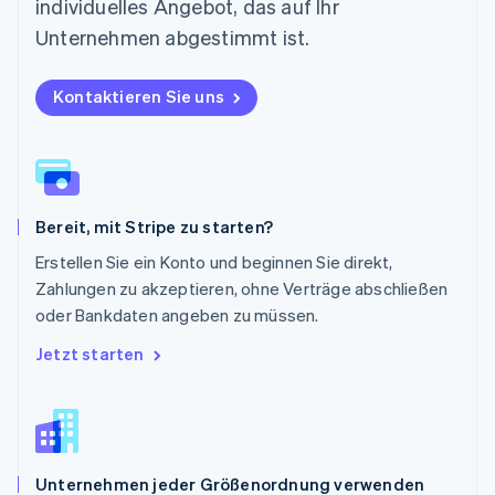
individuelles Angebot, das auf Ihr
Deutsch
English
Polen
Unternehmen abgestimmt ist.
English
Portugal
Kontaktieren Sie uns
Português
English
Rumänien
English
Schweden
Svenska
English
Schweiz
Bereit, mit Stripe zu starten?
Deutsch
Français
Italiano
English
Singapur
Erstellen Sie ein Konto und beginnen Sie direkt,
English
简体中文
Zahlungen zu akzeptieren, ohne Verträge abschließen
Slowakei
oder Bankdaten angeben zu müssen.
English
Slowenien
Jetzt starten
English
Italiano
Sonderverwaltungsregion Hongkong,
China
English
简体中文
Spanien
Unternehmen jeder Größenordnung verwenden
Español
English