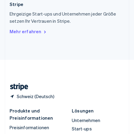
Stripe
Thailand
ไทย
English
Ehrgeizige Start-ups und Unternehmen jeder Größe
Tschechische Republik
setzen Ihr Vertrauen in Stripe.
English
Ungarn
Mehr erfahren
English
Vereinigte Arabische Emirate
English
Vereinigte Staaten
English
Español
简体中文
Vereinigtes Königreich
English
Zypern
English
Schweiz (Deutsch)
Produkte und
Lösungen
Preisinformationen
Unternehmen
Preisinformationen
Start-ups