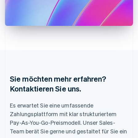
English
Italiano
Lettland
English
Liechtenstein
Deutsch
English
Litauen
English
Luxemburg
Français
Deutsch
English
Malaysia
English
简体中文
Malta
Sie möchten mehr erfahren?
English
Mexiko
Kontaktieren Sie uns.
Español
English
Neuseeland
Es erwartet Sie eine umfassende
English
Niederlande
Zahlungsplattform mit klar strukturiertem
Nederlands
English
Pay-As-You-Go-Preismodell. Unser Sales-
Norwegen
English
Team berät Sie gerne und gestaltet für Sie ein
Österreich