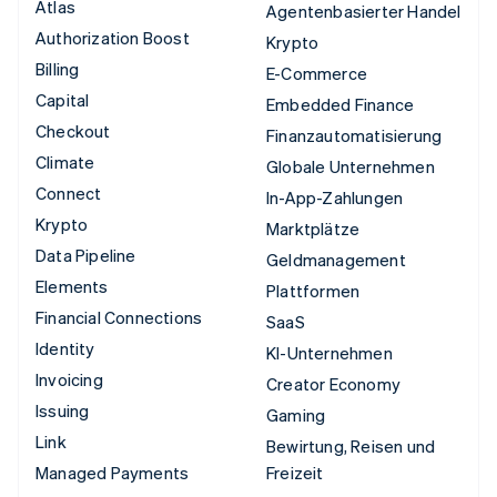
Atlas
Agentenbasierter Handel
Authorization Boost
Krypto
Billing
E-Commerce
Capital
Embedded Finance
Checkout
Finanzautomatisierung
Climate
Globale Unternehmen
Connect
In-App-Zahlungen
Krypto
Marktplätze
Data Pipeline
Geldmanagement
Elements
Plattformen
Financial Connections
SaaS
Identity
KI-Unternehmen
Invoicing
Creator Economy
Issuing
Gaming
Link
Bewirtung, Reisen und
Managed Payments
Freizeit