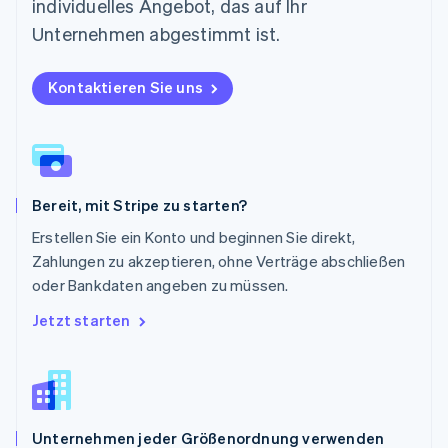
individuelles Angebot, das auf Ihr
Deutsch
English
Polen
Unternehmen abgestimmt ist.
English
Portugal
Kontaktieren Sie uns
Português
English
Rumänien
English
Schweden
Svenska
English
Schweiz
Bereit, mit Stripe zu starten?
Deutsch
Français
Italiano
English
Singapur
Erstellen Sie ein Konto und beginnen Sie direkt,
English
简体中文
Zahlungen zu akzeptieren, ohne Verträge abschließen
Slowakei
oder Bankdaten angeben zu müssen.
English
Slowenien
Jetzt starten
English
Italiano
Sonderverwaltungsregion Hongkong,
China
English
简体中文
Spanien
Unternehmen jeder Größenordnung verwenden
Español
English