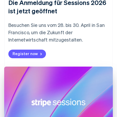
Die Anmeldung für Sessions 2026
English
Festlandchina
ist jetzt geöffnet
简体中文
English
Finnland
English
Svenska
Besuchen Sie uns vom 28. bis 30. April in San
Frankreich
Francisco, um die Zukunft der
Français
English
Gibraltar
Internetwirtschaft mitzugestalten.
English
Griechenland
Register now
English
Indien
English
Irland
English
Italien
Italiano
English
Japan
日本語
English
Kanada
English
Français
Kroatien