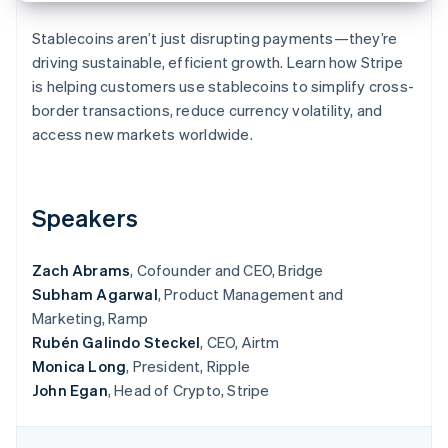
Betrugsprävention
Ecosystem
Atlas
Stablecoins aren’t just disrupting payments—they’re
Start-up-Gründung
Partner
driving sustainable, efficient growth. Learn how Stripe
Stripe App-Marktplatz
is helping customers use stablecoins to simplify cross-
Climate
CO₂-Entnahme
border transactions, reduce currency volatility, and
access new markets worldwide.
Identity
Online-Identitätsprüfung
Speakers
Stripe-Sessions 2026
Zach Abrams
, Cofounder and CEO, Bridge
Erfahren Sie, wie Stripe Lösungen für die Wirtschaft
Subham Agarwal
, Product Management and
Jetzt ansehen
Marketing, Ramp
Rubén Galindo Steckel
, CEO, Airtm
Monica Long
, President, Ripple
John Egan
, Head of Crypto, Stripe