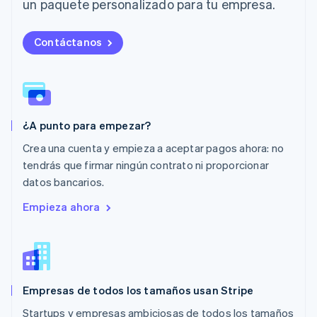
Luxemburgo
un paquete personalizado para tu empresa.
Français
Deutsch
English
Malasia
Contáctanos
English
简体中文
Malta
English
México
Español
English
Noruega
¿A punto para empezar?
English
Nueva Zelanda
Crea una cuenta y empieza a aceptar pagos ahora: no
English
tendrás que firmar ningún contrato ni proporcionar
Países Bajos
datos bancarios.
Nederlands
English
Polonia
Empieza ahora
English
Portugal
Português
English
RAE de Hong Kong, China
English
简体中文
Empresas de todos los tamaños usan Stripe
Reino Unido
English
Startups y empresas ambiciosas de todos los tamaños