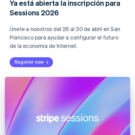
China continental
Ya está abierta la inscripción para
简体中文
English
Sessions 2026
Chipre
English
Croacia
Únete a nosotros del 28 al 30 de abril en San
English
Italiano
Dinamarca
Francisco para ayudar a configurar el futuro
English
de la economía de Internet.
Emiratos Árabes Unidos
English
Register now
Eslovaquia
English
Eslovenia
English
Italiano
España
Español
English
Estados Unidos
English
Español
简体中文
Estonia
English
Finlandia
English
Svenska