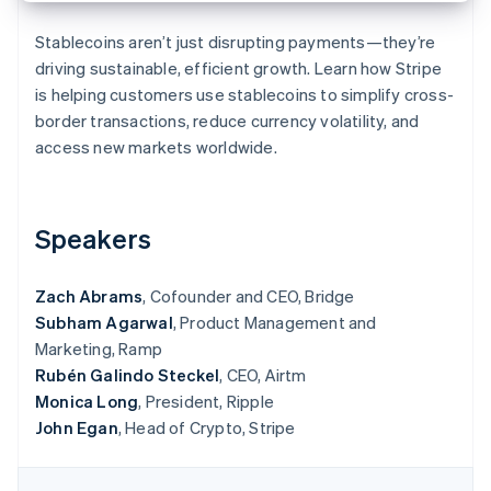
Sector público
Radar
Comercio minorista
Stablecoins aren’t just disrupting payments—they’re
Prevención de fraude
driving sustainable, efficient growth. Learn how Stripe
Atlas
is helping customers use stablecoins to simplify cross-
Constitución de una startup
Ecosystem
border transactions, reduce currency volatility, and
Climate
access new markets worldwide.
Eliminación de dióxido de carbono
Socios
Stripe App Marketplace
Identity
Verificación de identidad en línea
Speakers
Zach Abrams
, Cofounder and CEO, Bridge
Subham Agarwal
, Product Management and
Stripe Sessions 2026
Marketing, Ramp
Descubre cómo Stripe está construyendo la infraestructu
Rubén Galindo Steckel
, CEO, Airtm
para la IA.
Ver ahora
Monica Long
, President, Ripple
John Egan
, Head of Crypto, Stripe