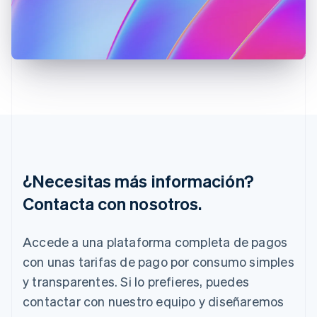
Francia
Français
English
Gibraltar
English
Grecia
English
Hungría
English
India
English
Irlanda
English
¿Necesitas más información?
Italia
Italiano
English
Contacta con nosotros.
Japón
日本語
English
Letonia
Accede a una plataforma completa de pagos
English
con unas tarifas de pago por consumo simples
Liechtenstein
Deutsch
English
y transparentes. Si lo prefieres, puedes
Lituania
contactar con nuestro equipo y diseñaremos
English