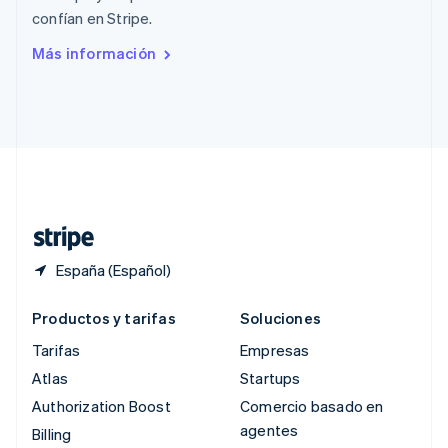
República Checa
confían en Stripe.
English
Rumanía
Más información
English
Singapur
English
简体中文
Suecia
Svenska
English
Suiza
Deutsch
Français
Italiano
English
Tailandia
ไทย
English
España (Español)
Productos y tarifas
Soluciones
Tarifas
Empresas
Atlas
Startups
Authorization Boost
Comercio basado en
agentes
Billing