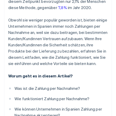
diesem Zeitpunkt bevorzugten nur 2,1% der Menschen
Darf die Kundin/der Kunde vor der Zahlung per
diese Methode, gegenüber
7,8%
im Jahr 2020.
Nachnahme überprüfen, was sich im Paket befindet?
Obwohl sie weniger populär geworden ist, bieten einige
Unternehmen in Spanien immer noch Zahlungen per
Nachnahme an, weil sie dazu beitragen, bei bestimmten
Kunden/Kundinnen Vertrauen aufzubauen. Wenn Ihre
Kunden/Kundinnen die Sicherheit schätzen, ihre
Produkte bei der Lieferung zu bezahlen, erfahren Sie in
diesem Leitfaden, wie die Zahlung funktioniert, wie Sie
sie einführen und welche Vorteile sie bieten kann.
Worum geht es in diesem Artikel?
Was ist die Zahlung per Nachnahme?
Wie funktioniert Zahlung per Nachnahme?
Wie können Unternehmen in Spanien Zahlung per
Nachnahme akzeptieren?