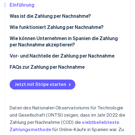
Betrugsprävention
Ecosystem
Einführung
Atlas
Was ist die Zahlung per Nachnahme?
Start-up-Gründung
Partner
Stripe App-Marktplatz
Climate
Wie funktioniert Zahlung per Nachnahme?
CO₂-Entnahme
Wie können Unternehmen in Spanien die Zahlung
per Nachnahme akzeptieren?
Vor- und Nachteile der Zahlung per Nachnahme
Stripe-Sessions 2026
Vorteile
FAQs zur Zahlung per Nachnahme
Erfahren Sie, wie Stripe Lösungen für die Wirtschaft
Jetzt ansehen
Nachteile
Müssen Unternehmen Wechselgeld bereitstellen,
wenn sie Zahlung per Nachnahme annehmen?
Jetzt mit Stripe starten
Was ist, wenn die Kundin/der Kunde das Geld nicht
hat, wenn die Lieferung eintrifft?
Daten des Nationalen Observatoriums für Technologie
Ist Zahlung per Nachnahme sicher?
und Gesellschaft (ONTSI) zeigen, dass im Jahr 2022 die
Zahlung per Nachnahme (COD) die
siebtbeliebteste
Bieten die beliebtesten E-Commerce-Unternehmen
Zahlungsmethode
für Online-Käufe in Spanien war. Zu
in Spanien Zahlung per Nachnahme an?