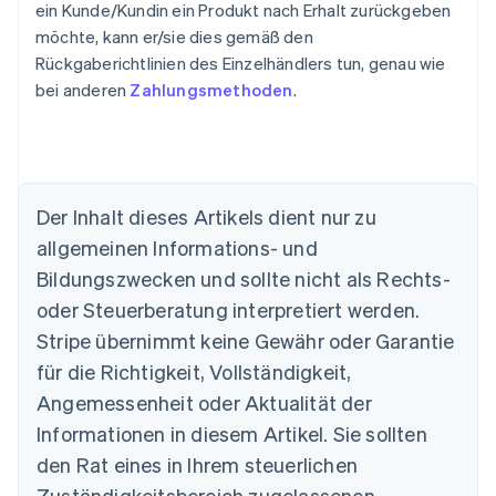
ein Kunde/Kundin ein Produkt nach Erhalt zurückgeben
möchte, kann er/sie dies gemäß den
Rückgaberichtlinien des Einzelhändlers tun, genau wie
bei anderen
Zahlungsmethoden
.
Australien
English
Belgien
Der Inhalt dieses Artikels dient nur zu
Nederlands
Français
Deutsch
English
Brasilien
allgemeinen Informations- und
Português
English
Bildungszwecken und sollte nicht als Rechts-
Bulgarien
oder Steuerberatung interpretiert werden.
English
Dänemark
Stripe übernimmt keine Gewähr oder Garantie
English
für die Richtigkeit, Vollständigkeit,
Deutschland
Deutsch
English
Angemessenheit oder Aktualität der
Estland
Informationen in diesem Artikel. Sie sollten
English
Festlandchina
den Rat eines in Ihrem steuerlichen
简体中文
English
Zuständigkeitsbereich zugelassenen