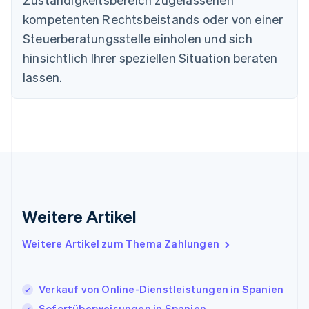
Finnland
kompetenten Rechtsbeistands oder von einer
English
Svenska
Frankreich
Steuerberatungsstelle einholen und sich
Français
English
hinsichtlich Ihrer speziellen Situation beraten
Gibraltar
lassen.
English
Griechenland
English
Indien
English
Irland
English
Italien
Italiano
English
Japan
Weitere Artikel
日本語
English
Kanada
Weitere Artikel zum Thema Zahlungen
English
Français
Kroatien
English
Italiano
Lettland
Verkauf von Online-Dienstleistungen in Spanien
English
Sofortüberweisungen in Spanien