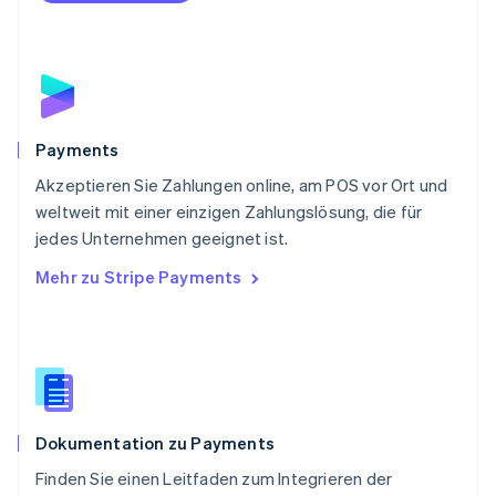
Portugal
Português
English
Rumänien
English
Schweden
Svenska
English
Schweiz
Payments
Deutsch
Français
Italiano
English
Akzeptieren Sie Zahlungen online, am POS vor Ort und
Singapur
English
简体中文
weltweit mit einer einzigen Zahlungslösung, die für
Slowakei
jedes Unternehmen geeignet ist.
English
Mehr zu Stripe Payments
Slowenien
English
Italiano
Sonderverwaltungsregion Hongkong,
China
English
简体中文
Spanien
Español
English
Dokumentation zu Payments
Thailand
ไทย
English
Finden Sie einen Leitfaden zum Integrieren der
Tschechische Republik