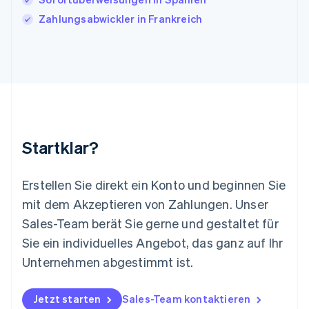
Liechtenstein
Zahlungsabwickler in Frankreich
Deutsch
English
Litauen
English
Luxemburg
Français
Deutsch
English
Malaysia
English
简体中文
Malta
English
Startklar?
Mexiko
Español
English
Neuseeland
Erstellen Sie direkt ein Konto und beginnen Sie
English
mit dem Akzeptieren von Zahlungen. Unser
Niederlande
Nederlands
English
Sales-Team berät Sie gerne und gestaltet für
Norwegen
Sie ein individuelles Angebot, das ganz auf Ihr
English
Österreich
Unternehmen abgestimmt ist.
Deutsch
English
Polen
Jetzt starten
Sales-Team kontaktieren
English