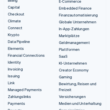
Billing
E-Commerce
Capital
Embedded Finance
Checkout
Finanzautomatisierung
Climate
Globale Unternehmen
Connect
In-App-Zahlungen
Krypto
Marktplätze
Data Pipeline
Geldmanagement
Elements
Plattformen
Financial Connections
SaaS
Identity
KI-Unternehmen
Invoicing
Creator Economy
Issuing
Gaming
Link
Bewirtung, Reisen und
Managed Payments
Freizeit
Zahlungslinks
Versicherungen
Payments
Medien und Unterhaltung