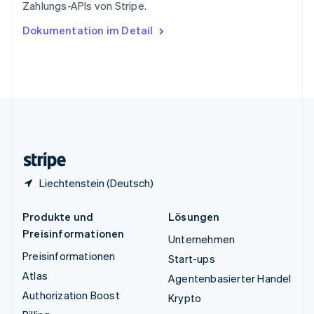
Zahlungs-APIs von Stripe.
English
Ungarn
Dokumentation im Detail
English
Vereinigte Arabische Emirate
English
Vereinigte Staaten
English
Español
简体中文
Vereinigtes Königreich
English
Zypern
English
Liechtenstein (Deutsch)
Produkte und
Lösungen
Preisinformationen
Unternehmen
Preisinformationen
Start-ups
Atlas
Agentenbasierter Handel
Authorization Boost
Krypto