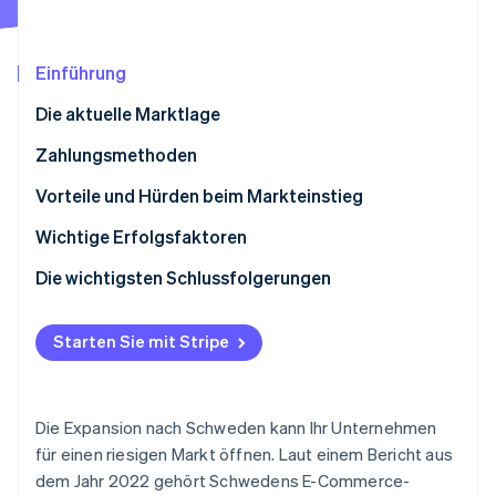
Betrugsprävention
Ecosystem
Atlas
Start-up-Gründung
Partner
Einführung
Stripe App-Marktplatz
Climate
Die aktuelle Marktlage
CO₂-Entnahme
Identity
Zahlungsmethoden
Online-Identitätsprüfung
Derzeitige Nutzung
Vorteile und Hürden beim Markteinstieg
Beliebte B2C-Zahlungsmethoden in Schweden
Steuern
Wichtige Erfolgsfaktoren
Beliebte B2B-Zahlungsmethoden in Schweden
Rückbuchungen und Zahlungsanfechtungen
Die wichtigsten Schlussfolgerungen
Stripe-Sessions 2026
Neue Trends
Internationale Zahlungen
Priorisieren von mobilen Zahlungen
Erfahren Sie, wie Stripe Lösungen für die Wirtschaft
Jetzt ansehen
Starten Sie mit Stripe
Sicherheit und Datenschutz
Höhere Sicherheitsstandards
Überblick über den europäischen Markt
Die Expansion nach Schweden kann Ihr Unternehmen
für einen riesigen Markt öffnen. Laut einem Bericht aus
dem Jahr 2022 gehört Schwedens E-Commerce-