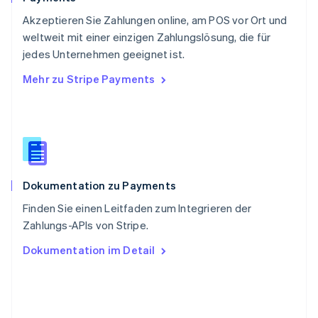
Deutsch
Français
Italiano
English
Akzeptieren Sie Zahlungen online, am POS vor Ort und
Singapur
English
简体中文
weltweit mit einer einzigen Zahlungslösung, die für
Slowakei
jedes Unternehmen geeignet ist.
English
Mehr zu Stripe Payments
Slowenien
English
Italiano
Sonderverwaltungsregion Hongkong,
China
English
简体中文
Spanien
Español
English
Dokumentation zu Payments
Thailand
ไทย
English
Finden Sie einen Leitfaden zum Integrieren der
Tschechische Republik
Zahlungs-APIs von Stripe.
English
Ungarn
Dokumentation im Detail
English
Vereinigte Arabische Emirate
English
Vereinigte Staaten
English
Español
简体中文