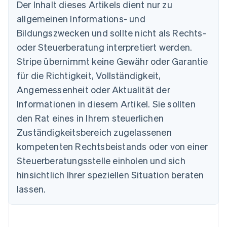
Der Inhalt dieses Artikels dient nur zu
English
allgemeinen Informations- und
Belgien
Nederlands
Français
Deutsch
English
Bildungszwecken und sollte nicht als Rechts-
Brasilien
oder Steuerberatung interpretiert werden.
Português
English
Bulgarien
Stripe übernimmt keine Gewähr oder Garantie
English
für die Richtigkeit, Vollständigkeit,
Dänemark
Angemessenheit oder Aktualität der
English
Deutschland
Informationen in diesem Artikel. Sie sollten
Deutsch
English
den Rat eines in Ihrem steuerlichen
Estland
Zuständigkeitsbereich zugelassenen
English
Festlandchina
kompetenten Rechtsbeistands oder von einer
简体中文
English
Steuerberatungsstelle einholen und sich
Finnland
English
Svenska
hinsichtlich Ihrer speziellen Situation beraten
Frankreich
lassen.
Français
English
Gibraltar
English
Griechenland