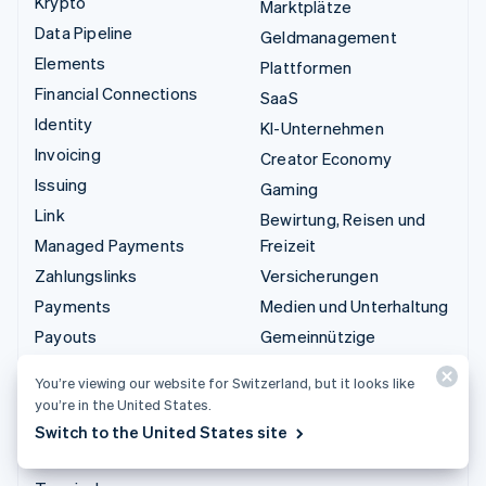
Krypto
Marktplätze
Data Pipeline
Geldmanagement
Elements
Plattformen
Financial Connections
SaaS
Identity
KI-Unternehmen
Invoicing
Creator Economy
Issuing
Gaming
Link
Bewirtung, Reisen und
Managed Payments
Freizeit
Zahlungslinks
Versicherungen
Payments
Medien und Unterhaltung
Payouts
Gemeinnützige
Organisationen
Radar
You’re viewing our website for Switzerland, but it looks like
Fachdienstleistungen
Revenue Recognition
you’re in the United States.
Öffentlicher Sektor
Stripe Sigma
Switch to the United States site
Einzelhandel
Tax