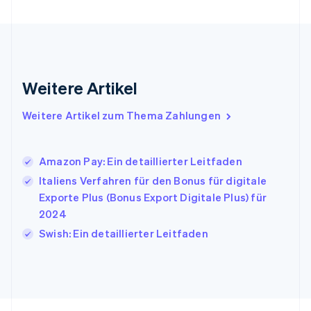
English
Indien
English
Irland
English
Italien
Weitere Artikel
Italiano
English
Japan
Weitere Artikel zum Thema Zahlungen
日本語
English
Kanada
English
Français
Amazon Pay: Ein detaillierter Leitfaden
Kroatien
English
Italiano
Italiens Verfahren für den Bonus für digitale
Lettland
Exporte Plus (Bonus Export Digitale Plus) für
English
2024
Liechtenstein
Swish: Ein detaillierter Leitfaden
Deutsch
English
Litauen
English
Luxemburg
Français
Deutsch
English
Malaysia