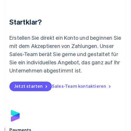
English
简体中文
Malta
English
Startklar?
Mexiko
Español
English
Neuseeland
Erstellen Sie direkt ein Konto und beginnen Sie
English
mit dem Akzeptieren von Zahlungen. Unser
Niederlande
Nederlands
English
Sales-Team berät Sie gerne und gestaltet für
Norwegen
Sie ein individuelles Angebot, das ganz auf Ihr
English
Österreich
Unternehmen abgestimmt ist.
Deutsch
English
Polen
Jetzt starten
Sales-Team kontaktieren
English
Portugal
Português
English
Rumänien
English
Schweden
Svenska
English
Schweiz
Payments