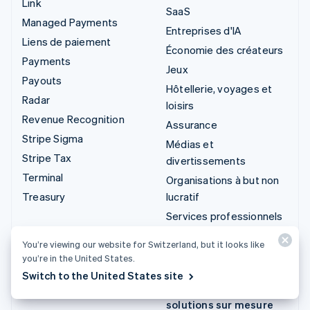
Link
SaaS
Managed Payments
Entreprises d'IA
Liens de paiement
Économie des créateurs
Payments
Jeux
Payouts
Hôtellerie, voyages et
Radar
loisirs
Revenue Recognition
Assurance
Stripe Sigma
Médias et
Stripe Tax
divertissements
Terminal
Organisations à but non
Treasury
lucratif
Services professionnels
Secteur public
You’re viewing our website for Switzerland, but it looks like
Vente au détail
you’re in the United States.
Switch to the United States site
Intégrations et
solutions sur mesure