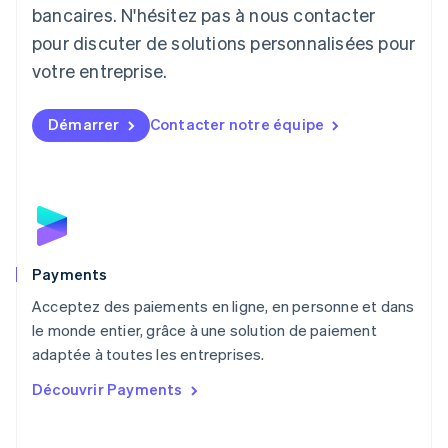
Lituanie
bancaires. N'hésitez pas à nous contacter
English
pour discuter de solutions personnalisées pour
Luxembourg
votre entreprise.
Français
Deutsch
English
Malaisie
English
简体中文
Démarrer
Contacter notre équipe
Malte
English
Mexique
Español
English
Norvège
English
Nouvelle-Zélande
English
Payments
Pays-Bas
Acceptez des paiements en ligne, en personne et dans
Nederlands
English
le monde entier, grâce à une solution de paiement
Pologne
English
adaptée à toutes les entreprises.
Portugal
Découvrir Payments
Português
English
R.A.S. de Hong Kong, Chine
English
简体中文