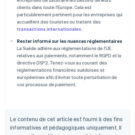
entreprises de satisfaire les besoins de leurs
clients dans toute l'Europe. Cela est
particulièrement pertinent pour les entreprises qui
accueillent des touristes ou traitent des
transactions internationales
.
Rester informé sur les nuances réglementaires
La Suède adhère aux réglementations de l’UE
relatives aux paiements, notamment le RGPD et la
directive DSP2. Tenez-vous au courant des
réglementations financières suédoises et
européennes afin d’éviter toute perturbation de
vos processus de paiement.
Allemagne
Deutsch
English
Australie
English
Autriche
Le contenu de cet article est fourni à des fins
Deutsch
English
Belgique
informatives et pédagogiques uniquement. Il
Nederlands
Français
Deutsch
English