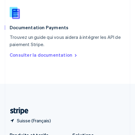
République tchèque
English
Roumanie
English
Documentation Payments
Royaume-Uni
English
Trouvez un guide qui vous aidera à intégrer les API de
Singapour
paiement Stripe.
English
简体中文
Slovaquie
Consulter la documentation
English
Slovénie
English
Italiano
Suède
Svenska
English
Suisse
Deutsch
Français
Italiano
English
Thaïlande
ไทย
English
Suisse (Français)
Produits et tarifs
Solutions