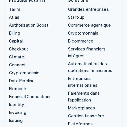
Tarifs
Grandes entreprises
Atlas
Start-up
Authorization Boost
Commerce agentique
Billing
Cryptomonnaie
Capital
E-commerce
Checkout
Services financiers
intégrés
Climate
Automatisation des
Connect
opérations financières
Cryptomonnaie
Entreprises
Data Pipeline
internationales
Elements
Paiements dans
Financial Connections
l’application
Identity
Marketplaces
Invoicing
Gestion financière
Issuing
Plateformes