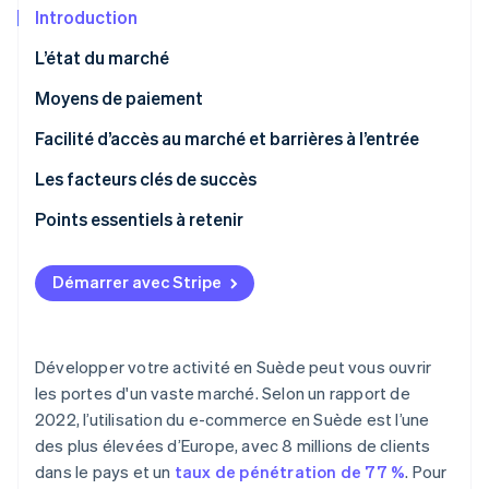
Découvrez les prochaines évolutions
Commerce en ligne
Introduction
Radar
L’état du marché
Prévention de la fraude
Écosystème
Moyens de paiement
Atlas
Constitution de start-up
Utilisation actuelle
Facilité d’accès au marché et barrières à l’entrée
Partenaires
Climate
Stripe App Marketplace
Élimination du carbone
Moyens de paiement B2C populaires en Suède
Taxes
Les facteurs clés de succès
Identity
Moyens de paiement B2B populaires en Suède
Contestations de paiement et litiges
Points essentiels à retenir
Vérification de l'identité
Tendances émergentes
Paiements internationaux
Privilégier les paiements mobiles
Démarrer avec Stripe
Sécurité et confidentialité
Rehausser les normes de sécurité
Comprendre le marché européen au sens large
Stripe Sessions 2026
Développer votre activité en Suède peut vous ouvrir
Découvrez comment Stripe construit l’infrastructure écono
les portes d'un vaste marché. Selon un rapport de
Regarder la vidéo
2022, l’utilisation du e-commerce en Suède est l’une
des plus élevées d’Europe, avec 8 millions de clients
dans le pays et un
taux de pénétration de 77 %
. Pour