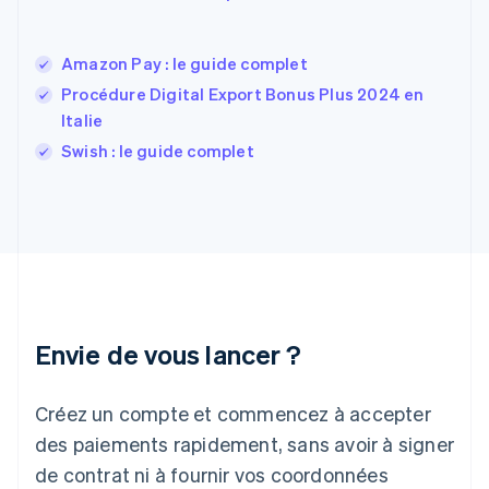
Finlande
English
Svenska
France
Amazon Pay : le guide complet
Français
English
Procédure Digital Export Bonus Plus 2024 en
Gibraltar
Italie
English
Grèce
Swish : le guide complet
English
Hongrie
English
Inde
English
Irlande
English
Italie
Italiano
English
Envie de vous lancer ?
Japon
日本語
English
Créez un compte et commencez à accepter
Lettonie
English
des paiements rapidement, sans avoir à signer
Liechtenstein
de contrat ni à fournir vos coordonnées
Deutsch
English