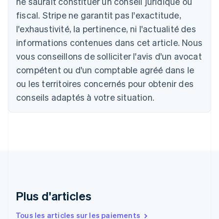
ne saurait constituer un conseil juridique ou
Brésil
fiscal. Stripe ne garantit pas l'exactitude,
Português
English
Bulgarie
l'exhaustivité, la pertinence, ni l'actualité des
English
informations contenues dans cet article. Nous
Canada
vous conseillons de solliciter l'avis d'un avocat
English
Français
Chine continentale
compétent ou d'un comptable agréé dans le
简体中文
English
ou les territoires concernés pour obtenir des
Chypre
English
conseils adaptés à votre situation.
Croatie
English
Italiano
Danemark
English
Émirats arabes unis
English
Espagne
Español
English
Estonie
Plus d'articles
English
États-Unis
Tous les articles sur les paiements
English
Español
简体中文