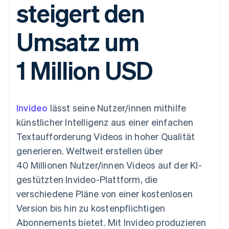
steigert den
Data Pipeline
Geldmanagement
Marktplatz auf
Zugriff auf mehr als
Datensynchronisierung
Produkt-Roadmap
Plattformen
Grundlagen der
125
Stripe Sessions
SaaS
Abonnementverwaltung
Umsatz um
Terminal
Karriere
Zahlungen vor Ort
Newsroom
So setzen Sie
Authorization
Stripe Press
nutzungsbasierte
1 Million USD
Boost
Abrechnung um
Nach Branche
Optimierung der
Stablecoin-gestützte
Autorisierungsraten
Karten ausgeben: So
Link
KI-Unternehmen
Kontakt
geht´s
Beschleunigter
Creator Economy
Bereitstellung und
Invideo
Bezahlvorgang
lässt seine Nutzer/innen mithilfe
Gaming
Verwaltung von
Sales-Team
Financial
Bewirtung, Reisen und
Diensten mit Agenten
kontaktieren
künstlicher Intelligenz aus einer einfachen
Connections
Freizeit
Partner werden
Verbundene
Versicherungen
Textaufforderung Videos in hoher Qualität
Medien und
Finanzdaten
generieren. Weltweit erstellen über
Unterhaltung
Ressourcen
Gemeinnützige
40 Millionen Nutzer/innen Videos auf der KI-
Organisationen
gestützten Invideo-Plattform, die
Fachdienstleistungen
App-Integrationen
Mehr
Öffentlicher Sektor
Code-Beispiele
verschiedene Pläne von einer kostenlosen
Product roadmap
Einzelhandel
Entwickler-Blog
Version bis hin zu kostenpflichtigen
Ausblick
API-Status
Abonnements bietet. Mit Invideo produzieren
Radar