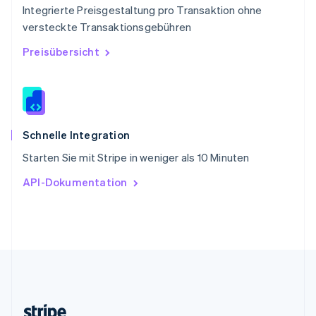
Integrierte Preisgestaltung pro Transaktion ohne
Slowenien
versteckte Transaktionsgebühren
English
Italiano
Sonderverwaltungsregion Hongkong,
Preisübersicht
China
English
简体中文
Spanien
Español
English
Thailand
ไทย
English
Schnelle Integration
Tschechische Republik
Starten Sie mit Stripe in weniger als 10 Minuten
English
Ungarn
API-Dokumentation
English
Vereinigte Arabische Emirate
English
Vereinigte Staaten
English
Español
简体中文
Vereinigtes Königreich
English
Zypern
English