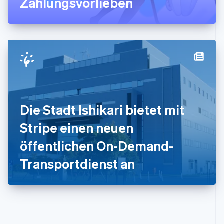
Zahlungsvorlieben
English
Italien
Italiano
English
Japan
日本語
English
Kanada
English
Français
Kroatien
English
Italiano
Lettland
English
Die Stadt Ishikari bietet mit
Liechtenstein
Deutsch
English
Stripe einen neuen
Litauen
öffentlichen On-Demand-
English
Luxemburg
Transportdienst an
Français
Deutsch
English
Malaysia
English
简体中文
Malta
English
Mexiko