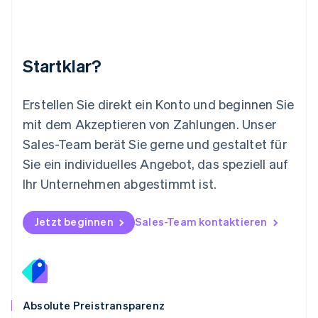
Español
English
Neuseeland
English
Niederlande
Nederlands
English
Startklar?
Norwegen
English
Österreich
Erstellen Sie direkt ein Konto und beginnen Sie
Deutsch
English
mit dem Akzeptieren von Zahlungen. Unser
Polen
Sales-Team berät Sie gerne und gestaltet für
English
Portugal
Sie ein individuelles Angebot, das speziell auf
Português
English
Ihr Unternehmen abgestimmt ist.
Rumänien
English
Schweden
Jetzt beginnen
Sales-Team kontaktieren
Svenska
English
Schweiz
Deutsch
Français
Italiano
English
Singapur
English
简体中文
Slowakei
Absolute Preistransparenz
English