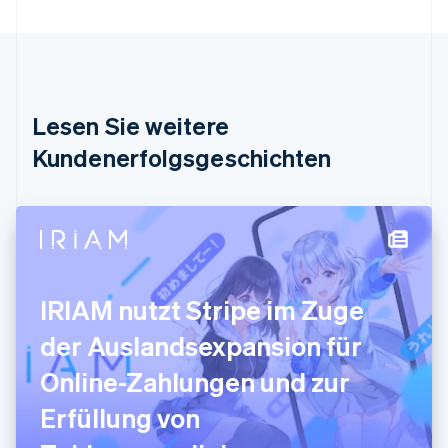
Português
English
Bulgarien
English
Dänemark
English
Deutschland
Lesen Sie weitere
Deutsch
English
Estland
Kundenerfolgsgeschichten
English
Festlandchina
简体中文
English
Finnland
English
Svenska
Frankreich
Français
English
IRIAM nutzt Stripe im Zuge
Gibraltar
English
der Auslandsexpansion für
Griechenland
English
Online-Zahlungen und zur
Indien
Erfüllung von
English
Irland