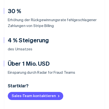
30 %
Erhöhung der Rückgewinnungsrate fehlgeschlagener
Zahlungen von Stripe Billing
4 % Steigerung
des Umsatzes
Über 1 Mio. USD
Einsparung durch Radar for Fraud Teams
Startklar?
Australien
English
Belgien
Sales-Team kontaktieren
Nederlands
Français
Deutsch
English
Brasilien