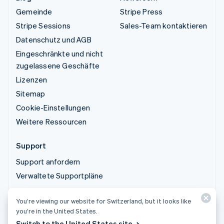
Gemeinde
Stripe Press
Stripe Sessions
Sales-Team kontaktieren
Datenschutz und AGB
Eingeschränkte und nicht
zugelassene Geschäfte
Lizenzen
Sitemap
Cookie-Einstellungen
Weitere Ressourcen
Support
Support anfordern
Verwaltete Supportpläne
You’re viewing our website for Switzerland, but it looks like
© 2026 Stripe, LLC
you’re in the United States.
Switch to the United States site