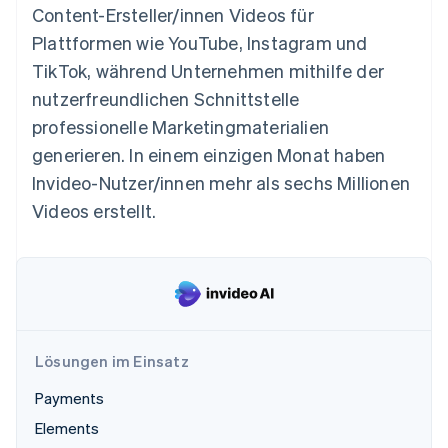
Betrugsprävention
Content-Ersteller/innen Videos für
Ecosystem
Atlas
Plattformen wie YouTube, Instagram und
Start-up-Gründung
Partner
TikTok, während Unternehmen mithilfe der
Stripe App-Marktplatz
Climate
nutzerfreundlichen Schnittstelle
CO₂-Entnahme
professionelle Marketingmaterialien
Identity
generieren. In einem einzigen Monat haben
Online-Identitätsprüfung
Invideo-Nutzer/innen mehr als sechs Millionen
Videos erstellt.
Stripe-Sessions 2026
Erfahren Sie, wie Stripe Lösungen für die Wirtschaft
Jetzt ansehen
Lösungen im Einsatz
Payments
Elements