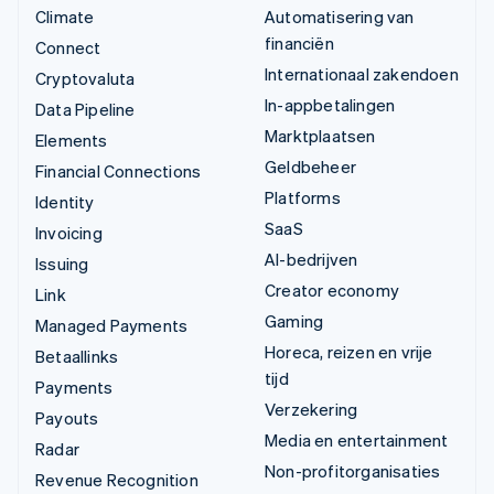
Climate
Automatisering van
financiën
Connect
Internationaal zakendoen
Cryptovaluta
In-appbetalingen
Data Pipeline
Marktplaatsen
Elements
Geldbeheer
Financial Connections
Platforms
Identity
SaaS
Invoicing
AI-bedrijven
Issuing
Creator economy
Link
Gaming
Managed Payments
Horeca, reizen en vrije
Betaallinks
tijd
Payments
Verzekering
Payouts
Media en entertainment
Radar
Non-profitorganisaties
Revenue Recognition