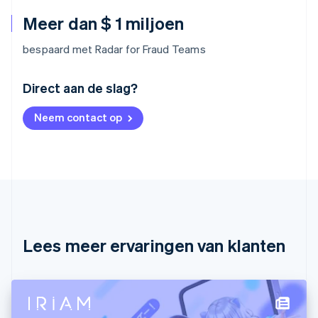
Meer dan $ 1 miljoen
bespaard met Radar for Fraud Teams
Australië
Direct aan de slag?
English
België
Neem contact op
Nederlands
Français
Deutsch
English
Brazilië
Português
English
Bulgarije
English
Canada
English
Français
Cyprus
English
Lees meer ervaringen van klanten
Denemarken
English
Duitsland
Deutsch
English
Estland