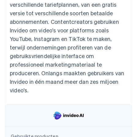
verschillende tariefplannen, van een gratis
Oprichting van een start-up
versie tot verschillende soorten betaalde
Climate
Ecosysteem
CO₂-verwijdering
abonnementen. Contentcreators gebruiken
Partners
Invideo om video's voor platforms zoals
Identity
Stripe App Marketplace
Online identiteitsverificatie
YouTube, Instagram en TikTok te maken,
terwijl ondernemingen profiteren van de
gebruiksvriendelijke interface om
professioneel marketingmateriaal te
Stripe Sessions 2026
produceren. Onlangs maakten gebruikers van
Ontdek hoe Stripe de economische infrastructuu
Invideo in één maand meer dan zes miljoen
Nu bekijken
video's.
Gebruikte producten