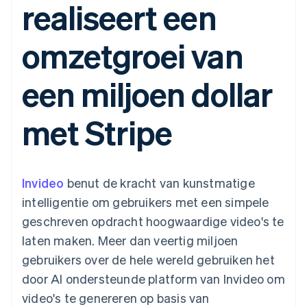
realiseert een
Toegang tot meer
Data Pipeline
Bedrijf
Marktplaatsen
Gegevenssynchronisatie
dan 125
Geldbeheer
Facturatie naar gebruik
Terminal
Productroadmap
Platforms
bieden
omzetgroei van
Fysieke betalingen
Jaarlijks congres
SaaS
Betaalkaarten uitgeven
Authorization
Sessions
die door stablecoins
Boost
Vacatures
worden gedekt
een miljoen dollar
Optimaliseer de
Stripe Newsroom
Diensten voorzien en
acceptatie
Stripe Press
beheren met agents
Per branche
Link
met Stripe
Versneld afrekenen
Financial
AI-bedrijven
Connections
Creator economy
Contact
Bronnen
Data gekoppelde
Gaming
rekeningen
Horeca, reizen en vrije
Neem contact op
tijd
App-integraties
Invideo
benut de kracht van kunstmatige
Partner worden
Verzekering
Voorbeelden van code
intelligentie om gebruikers met een simpele
Media en entertainment
Developerblog
API-status
geschreven opdracht hoogwaardige video's te
Meer
Non-profitorganisaties
laten maken. Meer dan veertig miljoen
Product roadmap
Ontdek wat er in het verschiet ligt
Professionele
gebruikers over de hele wereld gebruiken het
dienstverlening
Radar
door AI ondersteunde platform van Invideo om
Publieke sector
Fraudepreventie
Detailhandel
video's te genereren op basis van
Atlas