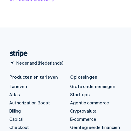
English
Verenigde Arabische Emiraten
English
Verenigde Staten
English
Español
简体中文
Zweden
Svenska
English
Zwitserland
Deutsch
Français
Italiano
English
Nederland (Nederlands)
Producten en tarieven
Oplossingen
Tarieven
Grote ondernemingen
Atlas
Start-ups
Authorization Boost
Agentic commerce
Billing
Cryptovaluta
Capital
E-commerce
Checkout
Geïntegreerde financiën