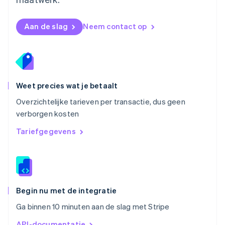
Deutsch
English
Polen
English
Aan de slag
Neem contact op
Portugal
Português
English
Roemenië
English
Singapore
English
简体中文
Weet precies wat je betaalt
Slovenië
Overzichtelijke tarieven per transactie, dus geen
English
Italiano
verborgen kosten
Slowakije
English
Tariefgegevens
Spanje
Español
English
Thailand
ไทย
English
Tsjechië
English
Begin nu met de integratie
Vasteland van China
Ga binnen 10 minuten aan de slag met Stripe
简体中文
English
Verenigd Koninkrijk
API-documentatie