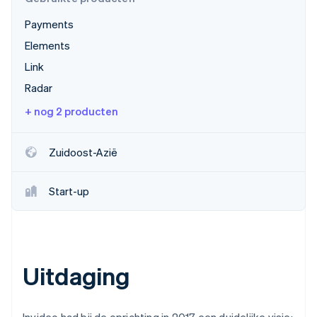
Payments
Elements
Link
Radar
+ nog 2 producten
Zuidoost-Azië
Start-up
Uitdaging
Invideo had bij de oprichting in 2017 een duidelijke visie: