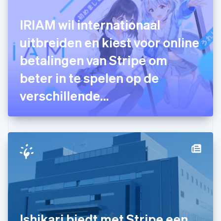
English
Finland
IRIAM wil internationaal
English
Svenska
Frankrijk
uitbreiden en kiest voor online
Français
English
Gibraltar
betalingen van Stripe om
English
beter in te spelen op de
Griekenland
English
verschillende
Hongarije
English
betaalbehoeften van
Hongkong SAR, China
English
简体中文
consumenten
Ierland
English
India
English
Italië
Italiano
English
Japan
日本語
English
Kroatië
Ishikari biedt met Stripe een