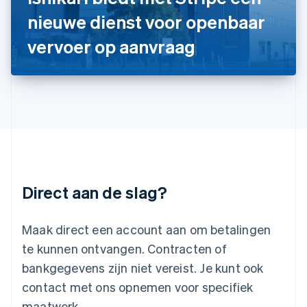
English
Italiano
nieuwe dienst voor openbaar
Letland
English
vervoer op aanvraag
Liechtenstein
Deutsch
English
Litouwen
English
Luxemburg
Français
Deutsch
English
Maleisië
English
简体中文
Malta
English
Direct aan de slag?
Mexico
Español
English
Nederland
Maak direct een account aan om betalingen
Nederlands
English
Nieuw-Zeeland
te kunnen ontvangen. Contracten of
English
bankgegevens zijn niet vereist. Je kunt ook
Noorwegen
contact met ons opnemen voor specifiek
English
Oostenrijk
maatwerk.