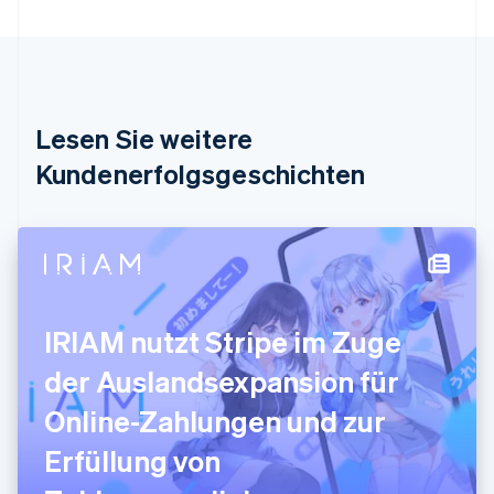
Português
English
Bulgarien
English
Dänemark
English
Deutschland
Lesen Sie weitere
Deutsch
English
Estland
Kundenerfolgsgeschichten
English
Festlandchina
简体中文
English
Finnland
English
Svenska
Frankreich
Français
English
IRIAM nutzt Stripe im Zuge
Gibraltar
English
der Auslandsexpansion für
Griechenland
English
Online-Zahlungen und zur
Indien
Erfüllung von
English
Irland