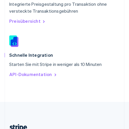
Integrierte Preisgestaltung pro Transaktion ohne
Slowenien
versteckte Transaktionsgebühren
English
Italiano
Sonderverwaltungsregion Hongkong,
Preisübersicht
China
English
简体中文
Spanien
Español
English
Thailand
ไทย
English
Schnelle Integration
Tschechische Republik
Starten Sie mit Stripe in weniger als 10 Minuten
English
Ungarn
API-Dokumentation
English
Vereinigte Arabische Emirate
English
Vereinigte Staaten
English
Español
简体中文
Vereinigtes Königreich
English
Zypern
English