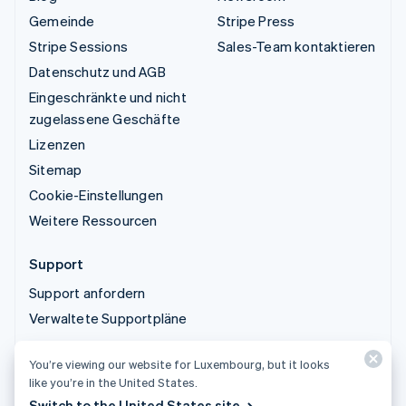
Gemeinde
Stripe Press
Stripe Sessions
Sales-Team kontaktieren
Datenschutz und AGB
Eingeschränkte und nicht
zugelassene Geschäfte
Lizenzen
Sitemap
Cookie-Einstellungen
Weitere Ressourcen
Support
Support anfordern
Verwaltete Supportpläne
You’re viewing our website for Luxembourg, but it looks
© 2026 Stripe, LLC
like you’re in the United States.
Switch to the United States site