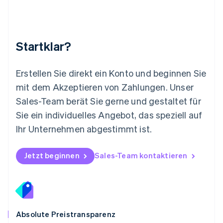
Español
English
Neuseeland
English
Niederlande
Nederlands
English
Startklar?
Norwegen
English
Österreich
Erstellen Sie direkt ein Konto und beginnen Sie
Deutsch
English
mit dem Akzeptieren von Zahlungen. Unser
Polen
Sales-Team berät Sie gerne und gestaltet für
English
Portugal
Sie ein individuelles Angebot, das speziell auf
Português
English
Ihr Unternehmen abgestimmt ist.
Rumänien
English
Schweden
Jetzt beginnen
Sales-Team kontaktieren
Svenska
English
Schweiz
Deutsch
Français
Italiano
English
Singapur
English
简体中文
Slowakei
Absolute Preistransparenz
English