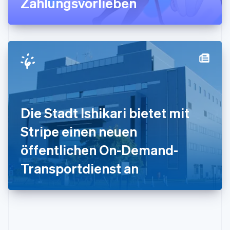
Zahlungsvorlieben
English
Italien
Italiano
English
Japan
日本語
English
Kanada
English
Français
Kroatien
English
Italiano
Lettland
English
Die Stadt Ishikari bietet mit
Liechtenstein
Deutsch
English
Stripe einen neuen
Litauen
öffentlichen On-Demand-
English
Luxemburg
Transportdienst an
Français
Deutsch
English
Malaysia
English
简体中文
Malta
English
Mexiko