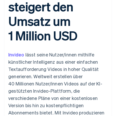
steigert den
Data Pipeline
Geldmanagement
Marktplatz auf
Zugriff auf mehr als
Datensynchronisierung
Produkt-Roadmap
Plattformen
Grundlagen der
125
Stripe Sessions
SaaS
Abonnementverwaltung
Umsatz um
Terminal
Karriere
Zahlungen vor Ort
Newsroom
So setzen Sie
Authorization
Stripe Press
nutzungsbasierte
1 Million USD
Boost
Abrechnung um
Nach Branche
Optimierung der
Stablecoin-gestützte
Autorisierungsraten
Karten ausgeben: So
Link
KI-Unternehmen
Kontakt
geht´s
Beschleunigter
Creator Economy
Bereitstellung und
Invideo
Bezahlvorgang
lässt seine Nutzer/innen mithilfe
Gaming
Verwaltung von
Sales-Team
Financial
Bewirtung, Reisen und
Diensten mit Agenten
kontaktieren
künstlicher Intelligenz aus einer einfachen
Connections
Freizeit
Partner werden
Verbundene
Versicherungen
Textaufforderung Videos in hoher Qualität
Medien und
Finanzdaten
generieren. Weltweit erstellen über
Unterhaltung
Ressourcen
Gemeinnützige
40 Millionen Nutzer/innen Videos auf der KI-
Organisationen
gestützten Invideo-Plattform, die
Fachdienstleistungen
App-Integrationen
Mehr
Öffentlicher Sektor
Code-Beispiele
verschiedene Pläne von einer kostenlosen
Product roadmap
Einzelhandel
Entwickler-Blog
Version bis hin zu kostenpflichtigen
Ausblick
API-Status
Abonnements bietet. Mit Invideo produzieren
Radar