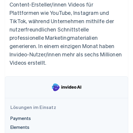
Betrugsprävention
Content-Ersteller/innen Videos für
Ecosystem
Atlas
Plattformen wie YouTube, Instagram und
Start-up-Gründung
Partner
TikTok, während Unternehmen mithilfe der
Stripe App-Marktplatz
Climate
nutzerfreundlichen Schnittstelle
CO₂-Entnahme
professionelle Marketingmaterialien
Identity
generieren. In einem einzigen Monat haben
Online-Identitätsprüfung
Invideo-Nutzer/innen mehr als sechs Millionen
Videos erstellt.
Stripe-Sessions 2026
Erfahren Sie, wie Stripe Lösungen für die Wirts
Jetzt ansehen
Lösungen im Einsatz
Payments
Elements