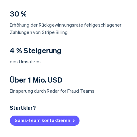
30 %
Erhöhung der Rückgewinnungsrate fehlgeschlagener
Zahlungen von Stripe Billing
4 % Steigerung
des Umsatzes
Über 1 Mio. USD
Einsparung durch Radar for Fraud Teams
Startklar?
Australien
English
Belgien
Sales-Team kontaktieren
Nederlands
Français
Deutsch
English
Brasilien