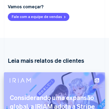
Vamos começar?
Alemanha
Fale com a equipe de vendas
Deutsch
English
Austrália
English
Áustria
Deutsch
English
Bélgica
Nederlands
Français
Deutsch
English
Brasil
Português
English
Leia mais relatos de clientes
Bulgária
English
Canadá
English
Français
China continental
简体中文
English
Chipre
English
Considerando uma expansão
Croácia
English
Italiano
global, a IRIAM adota a Stripe
Dinamarca