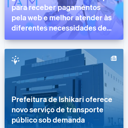
para receber pagamentos
English
Emirados Árabes Unidos
pela web e melhor atender às
English
Eslováquia
diferentes necessidades de
English
pagamentos dos clientes
Eslovênia
English
Italiano
Espanha
Español
English
Estados Unidos
English
Español
简体中文
Estônia
English
Finlândia
English
Svenska
França
Prefeitura de Ishikari oferece
Français
English
Gibraltar
novo serviço de transporte
English
Grécia
público sob demanda
English
Hungria