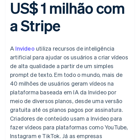
US$ 1 milhão com
flexíveis de IU
Recognition
Marketplaces
Gerenciar assinaturas
Formas de
Automação
Plano de ação do
Gestão dos valores
Ofereça cobrança por
pagamento
contábil
produto
Plataformas
uso
a Stripe
Acesso a mais
Stripe Sigma
Conferência anual das
SaaS
Emita cartões
de 125
Relatórios
sessões
respaldados por
Terminal
personalizados
Carreiras
stablecoins
Pagamentos
Data Pipeline
Sala de imprensa
Provisione e gerencie
presenciais
Sincronização
Stripe Press
serviços com agentes
Por setor
A
Invideo
utiliza recursos de inteligência
Authorization
de dados
Boost
artificial para ajudar os usuários a criar vídeos
Otimizações
Empresas de IA
de alta qualidade a partir de um simples
de aceitação
Economia de criadores
Contato
Recursos
Link
prompt de texto. Em todo o mundo, mais de
Checkout
Jogos
Fale com a equipe de
Hospitalidade, viagens
Integrações de
40 milhões de usuários geram vídeos na
acelerado
vendas
e lazer
aplicativos
Financial
Seja um parceiro
plataforma baseada em IA da Invideo por
Seguros
Exemplos de códigos
Connections
Mídia e entretenimento
Blog de
Dados de
meio de diversos planos, desde uma versão
desenvolvedores
contas
gratuita até os planos pagos por assinatura.
Organizações sem fins
Status da API
vinculadas
lucrativos
Criadores de conteúdo usam a Invideo para
Serviços profissionais
fazer vídeos para plataformas como YouTube,
Setor público
Mais
Varejo
Instagram e TikTok. Já as empresas
Product roadmap