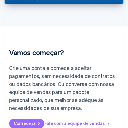
English
Índia
English
Irlanda
English
Itália
Italiano
English
Japão
Vamos começar?
日本語
English
Letônia
English
Crie uma conta e comece a aceitar
Liechtenstein
pagamentos, sem necessidade de contratos
Deutsch
English
Lituânia
ou dados bancários. Ou converse com nossa
English
equipe de vendas para um pacote
Luxemburgo
personalizado, que melhor se adéque às
Français
Deutsch
English
Malásia
necessidades de sua empresa.
English
简体中文
Malta
English
Comece já
Fale com a equipe de vendas
México