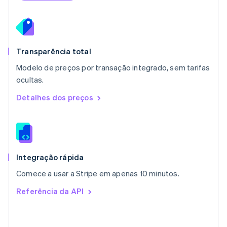
Español
English
Noruega
English
Nova Zelândia
English
Transparência total
Países Baixos
Modelo de preços por transação integrado, sem tarifas
Nederlands
English
ocultas.
Polônia
English
Detalhes dos preços
Portugal
Português
English
RAE de Hong Kong, China
English
简体中文
Reino Unido
English
Integração rápida
República Tcheca
Comece a usar a Stripe em apenas 10 minutos.
English
Romênia
Referência da API
English
Singapura
English
简体中文
Suécia