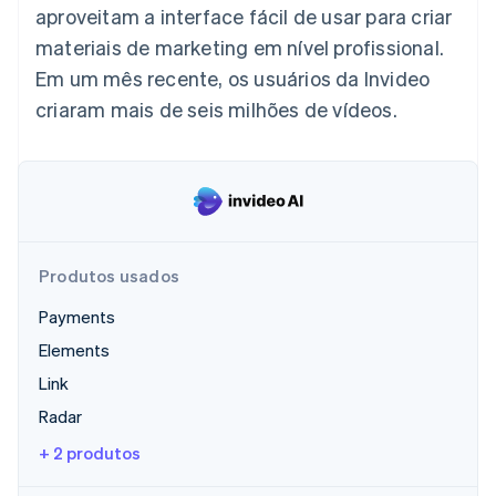
aproveitam a interface fácil de usar para criar
Veja o que está chegando
materiais de marketing em nível profissional.
Radar
Ecossistema
Prevenção de fraudes
Em um mês recente, os usuários da Invideo
Parceiros
Atlas
criaram mais de seis milhões de vídeos.
Stripe App Marketplace
Incorporação de startups
Climate
Remoção de carbono
Identity
Verificação de identidade
Produtos usados
Payments
Elements
Stripe Sessions 2026
Veja como a Stripe está construindo a infraestrutura econ
Link
Assista agora
Radar
+ 2 produtos