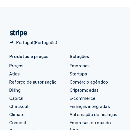
Svenska
English
Suíça
Deutsch
Français
Italiano
English
Tailândia
ไทย
English
Portugal (Português)
Produtos e preços
Soluções
Preços
Empresas
Atlas
Startups
Reforço de autorização
Comércio agêntico
Billing
Criptomoedas
Capital
E-commerce
Checkout
Finanças integradas
Climate
Automação de finanças
Connect
Empresas do mundo
todo