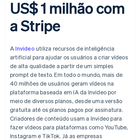
US$ 1 milhão com
de 125
Recognition
Marketplaces
Gerenciar assinaturas
Authorization
Automação
Plano de ação do
Gestão dos valores
Ofereça cobrança por
Boost
contábil
produto
Plataformas
uso
a Stripe
Otimizações
Stripe Sigma
Conferência anual das
SaaS
Emita cartões
de aceitação
Relatórios
sessões
respaldados por
Link
personalizados
Carreiras
stablecoins
Checkout
Data Pipeline
Sala de imprensa
Provisione e gerencie
acelerado
Sincronização
Stripe Press
serviços com agentes
Por setor
A
Invideo
utiliza recursos de inteligência
de dados
artificial para ajudar os usuários a criar vídeos
Empresas de IA
de alta qualidade a partir de um simples
Economia de criadores
Contato
Recursos
prompt de texto. Em todo o mundo, mais de
Mais
Jogos
Fale com a equipe de
Product roadmap
Hospitalidade, viagens
Integrações de
40 milhões de usuários geram vídeos na
vendas
Veja o que está chegando
e lazer
aplicativos
Seja um parceiro
plataforma baseada em IA da Invideo por
Seguros
Exemplos de códigos
Radar
Mídia e entretenimento
Blog de
meio de diversos planos, desde uma versão
Prevenção de fraudes
desenvolvedores
gratuita até os planos pagos por assinatura.
Organizações sem fins
Status da API
Atlas
lucrativos
Incorporação de startups
Criadores de conteúdo usam a Invideo para
Serviços profissionais
fazer vídeos para plataformas como YouTube,
Climate
Setor público
Remoção de carbono
Varejo
Instagram e TikTok. Já as empresas