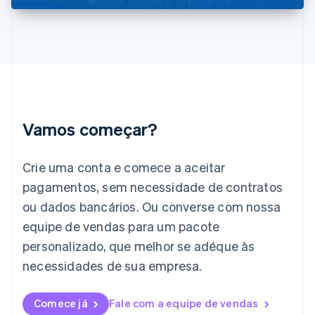
English
Índia
English
Irlanda
English
Itália
Italiano
English
Japão
Vamos começar?
日本語
English
Letônia
English
Crie uma conta e comece a aceitar
Liechtenstein
pagamentos, sem necessidade de contratos
Deutsch
English
Lituânia
ou dados bancários. Ou converse com nossa
English
equipe de vendas para um pacote
Luxemburgo
personalizado, que melhor se adéque às
Français
Deutsch
English
Malásia
necessidades de sua empresa.
English
简体中文
Malta
English
Comece já
Fale com a equipe de vendas
México