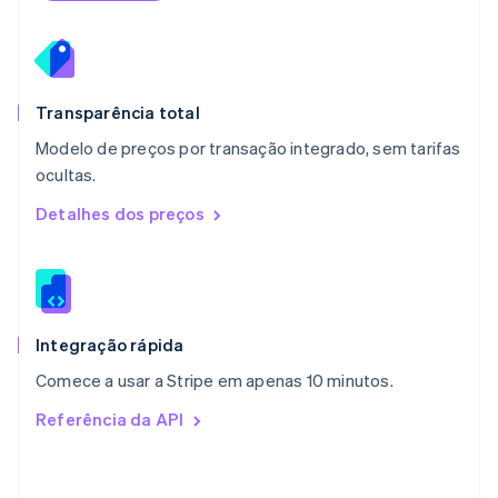
Español
English
Noruega
English
Nova Zelândia
English
Transparência total
Países Baixos
Modelo de preços por transação integrado, sem tarifas
Nederlands
English
ocultas.
Polônia
English
Detalhes dos preços
Portugal
Português
English
RAE de Hong Kong, China
English
简体中文
Reino Unido
English
Integração rápida
República Tcheca
Comece a usar a Stripe em apenas 10 minutos.
English
Romênia
Referência da API
English
Singapura
English
简体中文
Suécia