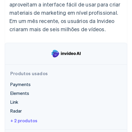
aproveitam a interface fácil de usar para criar
materiais de marketing em nível profissional.
Ecossistema
Em um mês recente, os usuários da Invideo
Stripe Sessions 2026
Parceiros
criaram mais de seis milhões de vídeos.
Stripe App Marketplace
Veja como a Stripe está construindo a infraestrutura econô
Assista agora
Produtos usados
Payments
Elements
Link
Radar
+ 2 produtos