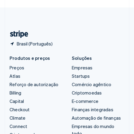
Svenska
English
Suíça
Deutsch
Français
Italiano
English
Tailândia
ไทย
English
Brasil (Português)
Produtos e preços
Soluções
Preços
Empresas
Atlas
Startups
Reforço de autorização
Comércio agêntico
Billing
Criptomoedas
Capital
E-commerce
Checkout
Finanças integradas
Climate
Automação de finanças
Connect
Empresas do mundo
todo