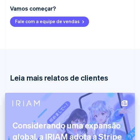
Vamos começar?
Alemanha
Fale com a equipe de vendas
Deutsch
English
Austrália
English
Áustria
Deutsch
English
Bélgica
Nederlands
Français
Deutsch
English
Brasil
Português
English
Leia mais relatos de clientes
Bulgária
English
Canadá
English
Français
China continental
简体中文
English
Chipre
English
Considerando uma expansão
Croácia
English
Italiano
global, a IRIAM adota a Stripe
Dinamarca