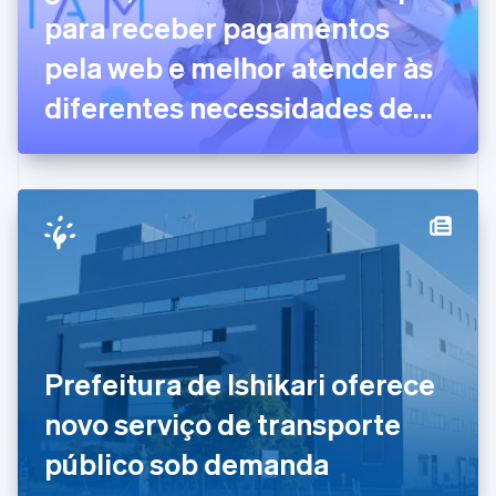
para receber pagamentos
English
Emirados Árabes Unidos
pela web e melhor atender às
English
Eslováquia
diferentes necessidades de
English
pagamentos dos clientes
Eslovênia
English
Italiano
Espanha
Español
English
Estados Unidos
English
Español
简体中文
Estônia
English
Finlândia
English
Svenska
França
Prefeitura de Ishikari oferece
Français
English
Gibraltar
novo serviço de transporte
English
Grécia
público sob demanda
English
Hungria