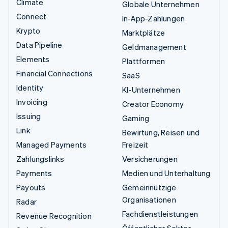
Climate
Globale Unternehmen
Connect
In-App-Zahlungen
Krypto
Marktplätze
Data Pipeline
Geldmanagement
Elements
Plattformen
Financial Connections
SaaS
Identity
KI-Unternehmen
Invoicing
Creator Economy
Issuing
Gaming
Link
Bewirtung, Reisen und
Managed Payments
Freizeit
Zahlungslinks
Versicherungen
Payments
Medien und Unterhaltung
Payouts
Gemeinnützige
Organisationen
Radar
Fachdienstleistungen
Revenue Recognition
Öffentlicher Sektor