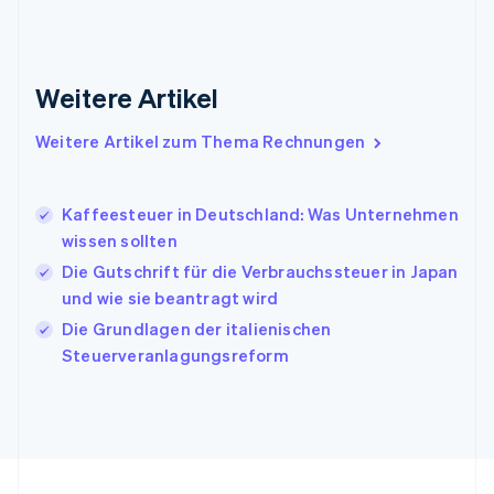
Gibraltar
English
Griechenland
English
Weitere Artikel
Indien
English
Weitere Artikel zum Thema Rechnungen
Irland
English
Italien
Kaffeesteuer in Deutschland: Was Unternehmen
Italiano
English
Japan
wissen sollten
日本語
English
Die Gutschrift für die Verbrauchssteuer in Japan
Kanada
und wie sie beantragt wird
English
Français
Kroatien
Die Grundlagen der italienischen
English
Italiano
Steuerveranlagungsreform
Lettland
English
Liechtenstein
Deutsch
English
Litauen
English