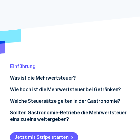
Betrugsprävention
Ecosystem
Atlas
Start-up-Gründung
Partner
Stripe App-Marktplatz
Climate
CO₂-Entnahme
Identity
Online-Identitätsprüfung
Einführung
Was ist die Mehrwertsteuer?
Stripe-Sessions 2026
Wie hoch ist die Mehrwertsteuer bei Getränken?
Erfahren Sie, wie Stripe Lösungen für die Wirts
Jetzt ansehen
Welche Steuersätze gelten in der Gastronomie?
Sollten Gastronomie-Betriebe die Mehrwertsteuer
eins zu eins weitergeben?
Jetzt mit Stripe starten