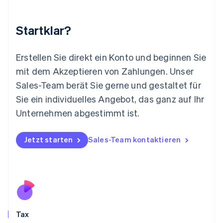
Luxemburg
Français
Deutsch
English
Malaysia
Startklar?
English
简体中文
Malta
English
Erstellen Sie direkt ein Konto und beginnen Sie
Mexiko
mit dem Akzeptieren von Zahlungen. Unser
Español
English
Sales-Team berät Sie gerne und gestaltet für
Neuseeland
Sie ein individuelles Angebot, das ganz auf Ihr
English
Niederlande
Unternehmen abgestimmt ist.
Nederlands
English
Norwegen
English
Jetzt starten
Sales-Team kontaktieren
Österreich
Deutsch
English
Polen
English
Portugal
Português
English
Rumänien
Tax
English