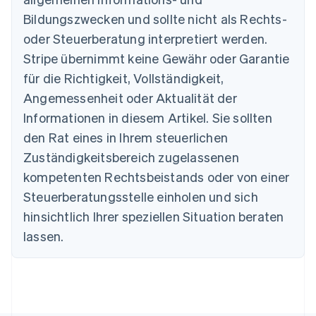
Bildungszwecken und sollte nicht als Rechts-
oder Steuerberatung interpretiert werden.
Australien
English
Stripe übernimmt keine Gewähr oder Garantie
Belgien
für die Richtigkeit, Vollständigkeit,
Nederlands
Français
Deutsch
English
Brasilien
Angemessenheit oder Aktualität der
Português
English
Informationen in diesem Artikel. Sie sollten
Bulgarien
den Rat eines in Ihrem steuerlichen
English
Dänemark
Zuständigkeitsbereich zugelassenen
English
kompetenten Rechtsbeistands oder von einer
Deutschland
Steuerberatungsstelle einholen und sich
Deutsch
English
Estland
hinsichtlich Ihrer speziellen Situation beraten
English
lassen.
Festlandchina
简体中文
English
Finnland
English
Svenska
Frankreich
Français
English