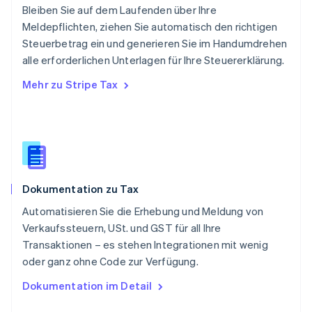
Schweden
Bleiben Sie auf dem Laufenden über Ihre
Svenska
English
Meldepflichten, ziehen Sie automatisch den richtigen
Schweiz
Steuerbetrag ein und generieren Sie im Handumdrehen
Deutsch
Français
Italiano
English
alle erforderlichen Unterlagen für Ihre Steuererklärung.
Singapur
English
简体中文
Mehr zu Stripe Tax
Slowakei
English
Slowenien
English
Italiano
Sonderverwaltungsregion Hongkong,
China
English
简体中文
Dokumentation zu Tax
Spanien
Español
English
Automatisieren Sie die Erhebung und Meldung von
Thailand
Verkaufssteuern, USt. und GST für all Ihre
ไทย
English
Transaktionen – es stehen Integrationen mit wenig
Tschechische Republik
oder ganz ohne Code zur Verfügung.
English
Ungarn
Dokumentation im Detail
English
Vereinigte Arabische Emirate