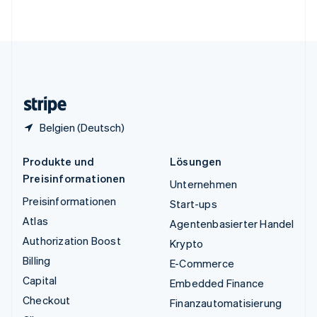
English
Vereinigte Staaten
English
Español
简体中文
Vereinigtes Königreich
English
Zypern
English
Belgien (Deutsch)
Produkte und
Lösungen
Preisinformationen
Unternehmen
Preisinformationen
Start-ups
Atlas
Agentenbasierter Handel
Authorization Boost
Krypto
Billing
E-Commerce
Capital
Embedded Finance
Checkout
Finanzautomatisierung