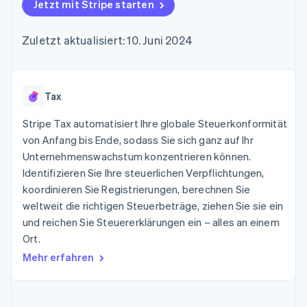
Data Pipeline
Jetzt mit Stripe starten
Geldmanagement
Marktplatz auf
Zugriff auf mehr als
Datensynchronisierung
Produkt-Roadmap
Plattformen
Grundlagen der
125
Stripe Sessions
SaaS
Abonnementverwaltung
Zuletzt aktualisiert: 10. Juni 2024
Terminal
Karriere
Zahlungen vor Ort
Newsroom
So setzen Sie
Authorization
Stripe Press
nutzungsbasierte
Boost
Abrechnung um
Nach Branche
Optimierung der
Tax
Stablecoin-gestützte
Autorisierungsraten
Karten ausgeben: So
Link
KI-Unternehmen
Kontakt
geht´s
Stripe Tax automatisiert Ihre globale Steuerkonformität
Beschleunigter
Creator Economy
Bereitstellung und
von Anfang bis Ende, sodass Sie sich ganz auf Ihr
Bezahlvorgang
Gaming
Verwaltung von
Sales-Team
Unternehmenswachstum konzentrieren können.
Financial
Bewirtung, Reisen und
Diensten mit Agenten
kontaktieren
Connections
Freizeit
Identifizieren Sie Ihre steuerlichen Verpflichtungen,
Partner werden
Verbundene
Versicherungen
koordinieren Sie Registrierungen, berechnen Sie
Medien und
Finanzdaten
weltweit die richtigen Steuerbeträge, ziehen Sie sie ein
Unterhaltung
Ressourcen
Gemeinnützige
und reichen Sie Steuererklärungen ein – alles an einem
Organisationen
Ort.
Fachdienstleistungen
App-Integrationen
Mehr
Öffentlicher Sektor
Code-Beispiele
Mehr erfahren
Product roadmap
Einzelhandel
Entwickler-Blog
Ausblick
API-Status
Radar