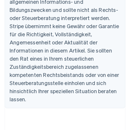
allgemeinen Informations- und
Bildungszwecken und sollte nicht als Rechts-
oder Steuerberatung interpretiert werden.
Australien
Stripe übernimmt keine Gewähr oder Garantie
English
für die Richtigkeit, Vollständigkeit,
Belgien
Angemessenheit oder Aktualität der
Nederlands
Français
Deutsch
English
Brasilien
Informationen in diesem Artikel. Sie sollten
Português
English
den Rat eines in Ihrem steuerlichen
Bulgarien
Zuständigkeitsbereich zugelassenen
English
Dänemark
kompetenten Rechtsbeistands oder von einer
English
Steuerberatungsstelle einholen und sich
Deutschland
Deutsch
English
hinsichtlich Ihrer speziellen Situation beraten
Estland
lassen.
English
Festlandchina
简体中文
English
Finnland
English
Svenska
Frankreich