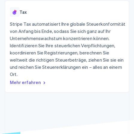
Data Pipeline
Geldmanagement
Marktplatz auf
Zugriff auf mehr als
Datensynchronisierung
Produkt-Roadmap
Plattformen
Grundlagen der
Tax
125
Stripe Sessions
SaaS
Abonnementverwaltung
Terminal
Karriere
Zahlungen vor Ort
Stripe Tax automatisiert Ihre globale Steuerkonformität
Newsroom
So setzen Sie
Authorization
Stripe Press
von Anfang bis Ende, sodass Sie sich ganz auf Ihr
nutzungsbasierte
Boost
Abrechnung um
Unternehmenswachstum konzentrieren können.
Nach Branche
Optimierung der
Stablecoin-gestützte
Identifizieren Sie Ihre steuerlichen Verpflichtungen,
Autorisierungsraten
Karten ausgeben: So
Link
KI-Unternehmen
Kontakt
koordinieren Sie Registrierungen, berechnen Sie
geht´s
Beschleunigter
Creator Economy
Bereitstellung und
weltweit die richtigen Steuerbeträge, ziehen Sie sie ein
Bezahlvorgang
Gaming
Verwaltung von
Sales-Team
und reichen Sie Steuererklärungen ein – alles an einem
Financial
Bewirtung, Reisen und
Diensten mit Agenten
kontaktieren
Connections
Freizeit
Ort.
Partner werden
Verbundene
Versicherungen
Mehr erfahren
Medien und
Finanzdaten
Unterhaltung
Ressourcen
Gemeinnützige
Organisationen
Fachdienstleistungen
App-Integrationen
Mehr
Öffentlicher Sektor
Code-Beispiele
Product roadmap
Einzelhandel
Entwickler-Blog
Ausblick
API-Status
Radar