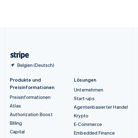
English
Vereinigte Arabische Emirate
English
Vereinigte Staaten
English
Español
简体中文
Vereinigtes Königreich
English
Zypern
English
Belgien (Deutsch)
Produkte und
Lösungen
Preisinformationen
Unternehmen
Preisinformationen
Start-ups
Atlas
Agentenbasierter Handel
Authorization Boost
Krypto
Billing
E-Commerce
Capital
Embedded Finance