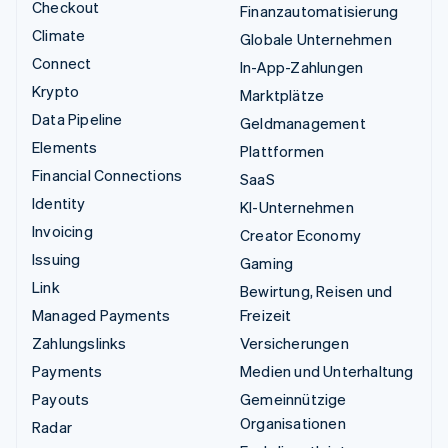
Checkout
Finanzautomatisierung
Climate
Globale Unternehmen
Connect
In-App-Zahlungen
Krypto
Marktplätze
Data Pipeline
Geldmanagement
Elements
Plattformen
Financial Connections
SaaS
Identity
KI-Unternehmen
Invoicing
Creator Economy
Issuing
Gaming
Link
Bewirtung, Reisen und
Managed Payments
Freizeit
Zahlungslinks
Versicherungen
Payments
Medien und Unterhaltung
Payouts
Gemeinnützige
Organisationen
Radar