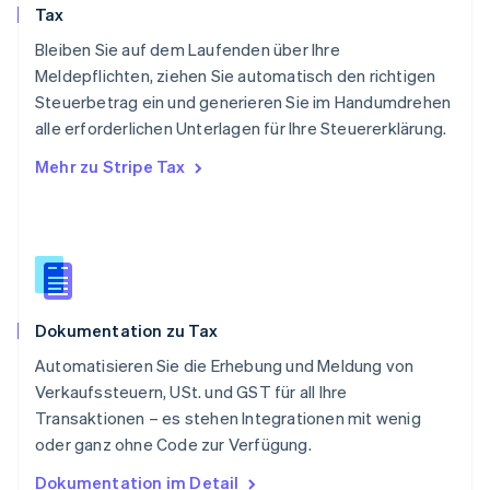
Tax
English
Schweden
Bleiben Sie auf dem Laufenden über Ihre
Svenska
English
Meldepflichten, ziehen Sie automatisch den richtigen
Schweiz
Steuerbetrag ein und generieren Sie im Handumdrehen
Deutsch
Français
Italiano
English
alle erforderlichen Unterlagen für Ihre Steuererklärung.
Singapur
English
简体中文
Mehr zu Stripe Tax
Slowakei
English
Slowenien
English
Italiano
Sonderverwaltungsregion Hongkong,
China
English
简体中文
Dokumentation zu Tax
Spanien
Español
English
Automatisieren Sie die Erhebung und Meldung von
Thailand
Verkaufssteuern, USt. und GST für all Ihre
ไทย
English
Transaktionen – es stehen Integrationen mit wenig
Tschechische Republik
oder ganz ohne Code zur Verfügung.
English
Ungarn
Dokumentation im Detail