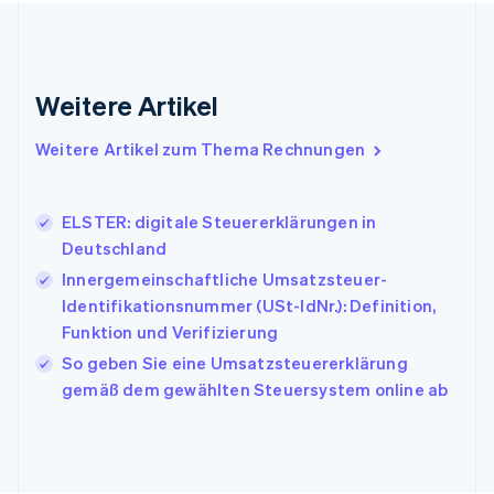
Français
English
Gibraltar
English
Griechenland
Weitere Artikel
English
Indien
Weitere Artikel zum Thema Rechnungen
English
Irland
English
ELSTER: digitale Steuererklärungen in
Italien
Deutschland
Italiano
English
Japan
Innergemeinschaftliche Umsatzsteuer-
日本語
English
Identifikationsnummer (USt-IdNr.): Definition,
Kanada
Funktion und Verifizierung
English
Français
Kroatien
So geben Sie eine Umsatzsteuererklärung
English
Italiano
gemäß dem gewählten Steuersystem online ab
Lettland
English
Liechtenstein
Deutsch
English
Litauen