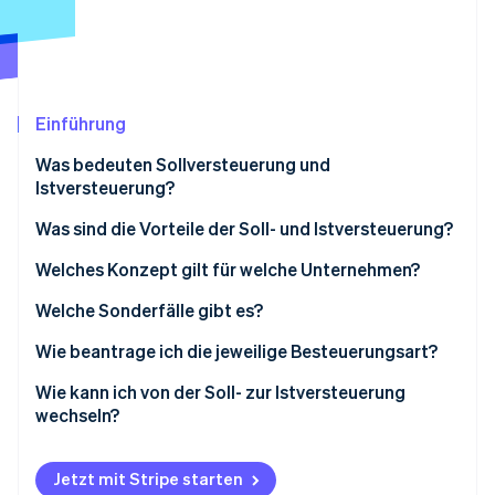
Betrugsprävention
Ecosystem
Atlas
Start-up-Gründung
Partner
Stripe App-Marktplatz
Climate
CO₂-Entnahme
Einführung
Identity
Was bedeuten Sollversteuerung und
Online-Identitätsprüfung
Istversteuerung?
Was sind die Vorteile der Soll- und Istversteuerung?
Welches Konzept gilt für welche Unternehmen?
Stripe-Sessions 2026
Welche Sonderfälle gibt es?
Erfahren Sie, wie Stripe Lösungen für die Wirts
Jetzt ansehen
Ein Unternehmen besteht aus mehreren Betrieben
Wie beantrage ich die jeweilige Besteuerungsart?
Freiberufler/innen haben noch andere Umsätze
In welchen Fällen kann das Finanzamt die
Wie kann ich von der Soll- zur Istversteuerung
Istversteuerung widerrufen?
wechseln?
Jetzt mit Stripe starten