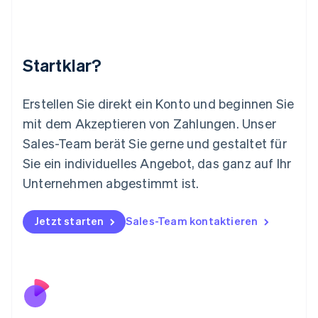
English
Luxemburg
Français
Deutsch
English
Malaysia
Startklar?
English
简体中文
Malta
English
Erstellen Sie direkt ein Konto und beginnen Sie
Mexiko
mit dem Akzeptieren von Zahlungen. Unser
Español
English
Sales-Team berät Sie gerne und gestaltet für
Neuseeland
Sie ein individuelles Angebot, das ganz auf Ihr
English
Niederlande
Unternehmen abgestimmt ist.
Nederlands
English
Norwegen
English
Jetzt starten
Sales-Team kontaktieren
Österreich
Deutsch
English
Polen
English
Portugal
Português
English
Rumänien