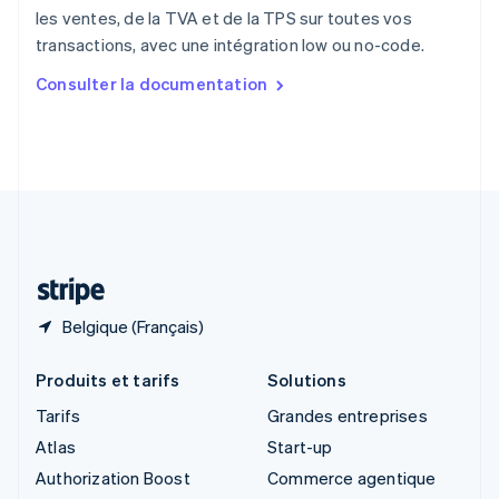
English
les ventes, de la TVA et de la TPS sur toutes vos
Singapour
transactions, avec une intégration low ou no-code.
English
简体中文
Slovaquie
Consulter la documentation
English
Slovénie
English
Italiano
Suède
Svenska
English
Suisse
Deutsch
Français
Italiano
English
Thaïlande
ไทย
English
Belgique (Français)
Produits et tarifs
Solutions
Tarifs
Grandes entreprises
Atlas
Start-up
Authorization Boost
Commerce agentique