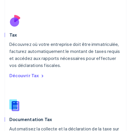
English
简体中文
Malte
English
Mexique
Español
English
Norvège
Tax
English
Nouvelle-Zélande
Découvrez où votre entreprise doit être immatriculée,
English
facturez automatiquement le montant de taxes requis
Pays-Bas
et accédez aux rapports nécessaires pour effectuer
Nederlands
English
vos déclarations fiscales.
Pologne
English
Découvrir Tax
Portugal
Português
English
R.A.S. de Hong Kong, Chine
English
简体中文
République tchèque
English
Roumanie
Documentation Tax
English
Royaume-Uni
Automatisez la collecte et la déclaration de la taxe sur