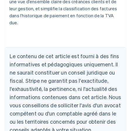
une vue d’ensemble claire des créances clients et de
leur gestion, et simplifie la classification des factures
dans l’historique de paiement en fonction de la TVA
due.
Le contenu de cet article est fourni à des fins
Allemagne
Deutsch
English
informatives et pédagogiques uniquement. Il
Australie
ne saurait constituer un conseil juridique ou
English
Autriche
fiscal. Stripe ne garantit pas l'exactitude,
Deutsch
English
l'exhaustivité, la pertinence, ni l'actualité des
Belgique
informations contenues dans cet article. Nous
Nederlands
Français
Deutsch
English
Brésil
vous conseillons de solliciter l'avis d'un avocat
Português
English
compétent ou d'un comptable agréé dans le
Bulgarie
ou les territoires concernés pour obtenir des
English
Canada
conseils adaptés à votre situation.