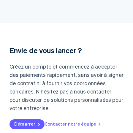
English
Grèce
English
Hongrie
English
Inde
English
Irlande
Envie de vous lancer ?
English
Italie
Italiano
English
Créez un compte et commencez à accepter
Japon
日本語
English
des paiements rapidement, sans avoir à signer
Lettonie
de contrat ni à fournir vos coordonnées
English
bancaires. N'hésitez pas à nous contacter
Liechtenstein
pour discuter de solutions personnalisées pour
Deutsch
English
Lituanie
votre entreprise.
English
Luxembourg
Français
Deutsch
English
Démarrer
Contacter notre équipe
Malaisie