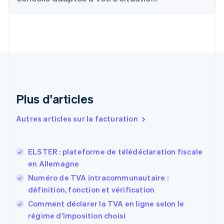
English
Français
Chine continentale
简体中文
English
Chypre
English
Croatie
English
Italiano
Danemark
English
Émirats arabes unis
Plus d'articles
English
Espagne
Autres articles sur la facturation
Español
English
Estonie
English
ELSTER : plateforme de télédéclaration fiscale
États-Unis
en Allemagne
English
Español
简体中文
Finlande
Numéro de TVA intracommunautaire :
English
Svenska
définition, fonction et vérification
France
Comment déclarer la TVA en ligne selon le
Français
English
régime d’imposition choisi
Gibraltar