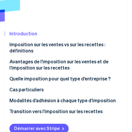
Découvrez les prochaines évolutions
Commerce en ligne
Radar
Prévention de la fraude
Écosystème
Atlas
Constitution de start-up
Introduction
Partenaires
Climate
Stripe App Marketplace
Imposition sur les ventes vs sur les recettes :
Élimination du carbone
définitions
Identity
Avantages de l’imposition sur les ventes et de
Vérification de l'identité
l’imposition sur les recettes
Quelle imposition pour quel type d’entreprise ?
Cas particuliers
Stripe Sessions 2026
Entreprises constituées de plusieurs entreprises
Modalités d’adhésion à chaque type d’imposition
Découvrez comment Stripe construit l’infrastructure écono
Regarder la vidéo
Indépendants avec une source de revenus
Dans quels cas l’administration fiscale peut-elle
Transition vers l’imposition sur les recettes
supplémentaire
revenir sur l’application de l’imposition sur les
recettes ?
Démarrer avec Stripe