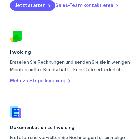
Portugal
Jetzt starten
Sales-Team kontaktieren
Português
English
Rumänien
English
Schweden
Svenska
English
Schweiz
Deutsch
Français
Italiano
English
Invoicing
Singapur
English
简体中文
Erstellen Sie Rechnungen und senden Sie sie in wenigen
Slowakei
Minuten an Ihre Kundschaft – kein Code erforderlich.
English
Mehr zu Stripe Invoicing
Slowenien
English
Italiano
Sonderverwaltungsregion Hongkong,
China
English
简体中文
Spanien
Español
English
Dokumentation zu Invoicing
Thailand
ไทย
English
Erstellen und verwalten Sie Rechnungen für einmalige
Tschechische Republik