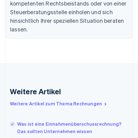
kompetenten Rechtsbeistands oder von einer
Finnland
Steuerberatungsstelle einholen und sich
English
Svenska
Frankreich
hinsichtlich Ihrer speziellen Situation beraten
Français
English
lassen.
Gibraltar
English
Griechenland
English
Indien
English
Irland
English
Italien
Italiano
English
Weitere Artikel
Japan
日本語
English
Weitere Artikel zum Thema Rechnungen
Kanada
English
Français
Kroatien
Was ist eine Einnahmenüberschussrechnung?
English
Italiano
Lettland
Das sollten Unternehmen wissen
English