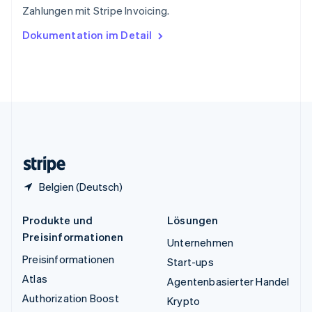
Zahlungen mit Stripe Invoicing.
English
Ungarn
Dokumentation im Detail
English
Vereinigte Arabische Emirate
English
Vereinigte Staaten
English
Español
简体中文
Vereinigtes Königreich
English
Zypern
English
Belgien (Deutsch)
Produkte und
Lösungen
Preisinformationen
Unternehmen
Preisinformationen
Start-ups
Atlas
Agentenbasierter Handel
Authorization Boost
Krypto