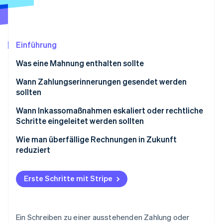
Betrugsprävention
Ecosystem
Atlas
Start-up-Gründung
Partner
Stripe App-Marktplatz
Climate
Einführung
CO₂-Entnahme
Was eine Mahnung enthalten sollte
Identity
Online-Identitätsprüfung
Wann Zahlungserinnerungen gesendet werden
sollten
Wann Inkassomaßnahmen eskaliert oder rechtliche
Schritte eingeleitet werden sollten
Stripe-Sessions 2026
Betrag und Beziehung berücksichtigen
Wie man überfällige Rechnungen in Zukunft
Erfahren Sie, wie Stripe Lösungen für die Wirts
reduziert
Jetzt ansehen
Zeitplan vorsehen
Letzte Mitteilung mit den nächsten Schritten
Erste Schritte mit Stripe
senden
Kundensituation und -kommunikation beurteilen
Ein Schreiben zu einer ausstehenden Zahlung oder