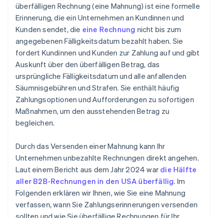
Zwischen Inkasso und rechtlichen Schritten wählen
überfälligen Rechnung (eine Mahnung) ist eine formelle
Erinnerung, die ein Unternehmen an Kundinnen und
Rechts- oder Finanzberatung hinzuziehen
Kunden sendet, die
eine Rechnung
nicht bis zum
Mögliche Auswirkungen auf die Reputation
angegebenen Fälligkeitsdatum bezahlt haben. Sie
bewerten
fordert Kundinnen und Kunden zur Zahlung auf und gibt
Auskunft über den überfälligen Betrag, das
ursprüngliche Fälligkeitsdatum und alle anfallenden
Säumnisgebühren und Strafen. Sie enthält häufig
Zahlungsoptionen und Aufforderungen zu sofortigen
Maßnahmen, um den ausstehenden Betrag zu
begleichen.
Durch das Versenden einer Mahnung kann Ihr
Unternehmen unbezahlte Rechnungen direkt angehen.
Laut einem Bericht aus dem Jahr 2024 war
die Hälfte
aller B2B-Rechnungen in den USA überfällig
. Im
Folgenden erklären wir Ihnen, wie Sie eine Mahnung
verfassen, wann Sie Zahlungserinnerungen versenden
sollten und wie Sie überfällige Rechnungen für Ihr