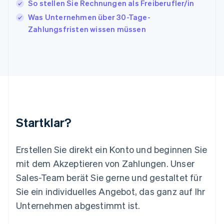
So stellen Sie Rechnungen als Freiberufler/in
Liechtenstein
Was Unternehmen über 30-Tage-
Deutsch
English
Litauen
Zahlungsfristen wissen müssen
English
Luxemburg
Français
Deutsch
English
Malaysia
English
简体中文
Malta
English
Mexiko
Startklar?
Español
English
Neuseeland
English
Erstellen Sie direkt ein Konto und beginnen Sie
Niederlande
mit dem Akzeptieren von Zahlungen. Unser
Nederlands
English
Norwegen
Sales-Team berät Sie gerne und gestaltet für
English
Sie ein individuelles Angebot, das ganz auf Ihr
Österreich
Deutsch
English
Unternehmen abgestimmt ist.
Polen
English