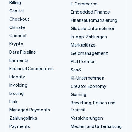
Billing
E-Commerce
Capital
Embedded Finance
Checkout
Finanzautomatisierung
Climate
Globale Unternehmen
Connect
In-App-Zahlungen
Krypto
Marktplätze
Data Pipeline
Geldmanagement
Elements
Plattformen
Financial Connections
SaaS
Identity
KI-Unternehmen
Invoicing
Creator Economy
Issuing
Gaming
Link
Bewirtung, Reisen und
Managed Payments
Freizeit
Zahlungslinks
Versicherungen
Payments
Medien und Unterhaltung