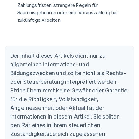
Zahlungsfristen, strengere Regeln für
Säumnisgebühren oder eine Vorauszahlung für
zukünftige Arbeiten.
Australien
English
Der Inhalt dieses Artikels dient nur zu
Belgien
allgemeinen Informations- und
Nederlands
Français
Deutsch
English
Brasilien
Bildungszwecken und sollte nicht als Rechts-
Português
English
oder Steuerberatung interpretiert werden.
Bulgarien
English
Stripe übernimmt keine Gewähr oder Garantie
Dänemark
für die Richtigkeit, Vollständigkeit,
English
Deutschland
Angemessenheit oder Aktualität der
Deutsch
English
Informationen in diesem Artikel. Sie sollten
Estland
den Rat eines in Ihrem steuerlichen
English
Festlandchina
Zuständigkeitsbereich zugelassenen
简体中文
English