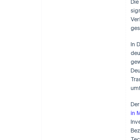
Die
sig
Ver
ges
In 
deu
gew
Deu
Tra
umf
De
in 
Inv
Bez
Tec