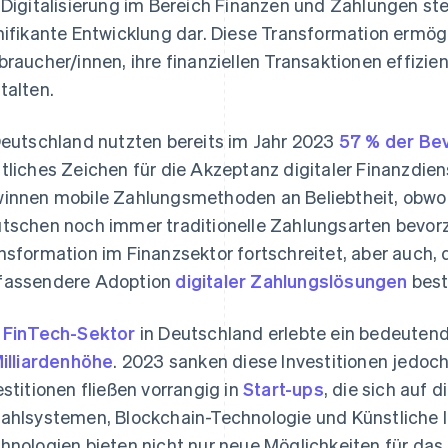
 Digitalisierung im Bereich Finanzen und Zahlungen ste
nifikante Entwicklung dar. Diese Transformation ermö
braucher/innen, ihre finanziellen Transaktionen effizien
talten.
Deutschland nutzten bereits im Jahr 2023
57 % der Be
tliches Zeichen für die Akzeptanz digitaler Finanzdien
innen mobile Zahlungsmethoden an Beliebtheit, obwohl
tschen noch immer traditionelle Zahlungsarten bevorzug
nsformation im Finanzsektor fortschreitet, aber auch,
assendere Adoption
digitaler Zahlungslösungen
best
r
FinTech-Sektor
in Deutschland erlebte ein bedeute
Milliardenhöhe
. 2023 sanken diese Investitionen jedoch a
estitionen fließen vorrangig in
Start-ups
, die sich auf 
ahlsystemen, Blockchain-Technologie und Künstliche Int
hnologien bieten nicht nur neue Möglichkeiten für da