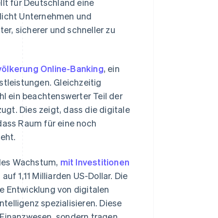
llt für Deutschland eine
glicht Unternehmen und
ter, sicherer und schneller zu
völkerung Online-Banking
, ein
stleistungen. Gleichzeitig
 ein beachtenswerter Teil der
t. Dies zeigt, dass die digitale
 dass Raum für eine noch
eht.
ndes Wachstum,
mit Investitionen
uf 1,11 Milliarden US-Dollar. Die
die Entwicklung von digitalen
elligenz spezialisieren. Diese
s Finanzwesen, sondern tragen