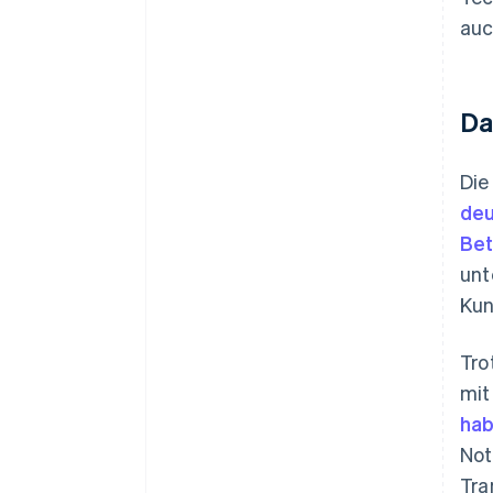
auc
Da
Die
deu
Be
unt
Kun
Tro
mit
hab
Not
Tra