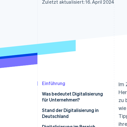
Optimierung der
Datensynchronisier
Zuletzt aktualisiert: 16. April 2024
Autorisierungsraten
Link
Beschleunigter Bezahlvorgang
Financial Connections
Verbundene Finanzdaten
Einführung
Im 
Her
Was bedeutet Digitalisierung
für Unternehmen?
zu 
wie
Stand der Digitalisierung in
Tip
Deutschland
ihr
Gesetzliche
Digitalisierung im Bereich