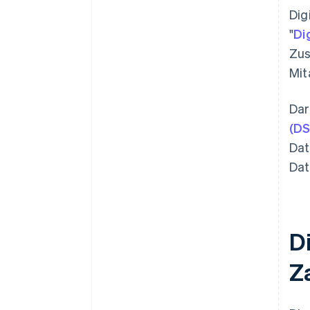
Dig
"
Di
Zus
Mit
Dar
(D
Dat
Dat
D
Z