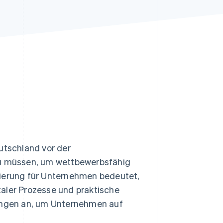
Stripe-Sessions 2026
Erfahren Sie, wie Stripe
Lösungen für die
Wirtschaftsinfrastruktur
für KI aufbaut.
Jetzt ansehen
utschland vor der
 zu müssen, um wettbewerbsfähig
lisierung für Unternehmen bedeutet,
italer Prozesse und praktische
sungen an, um Unternehmen auf