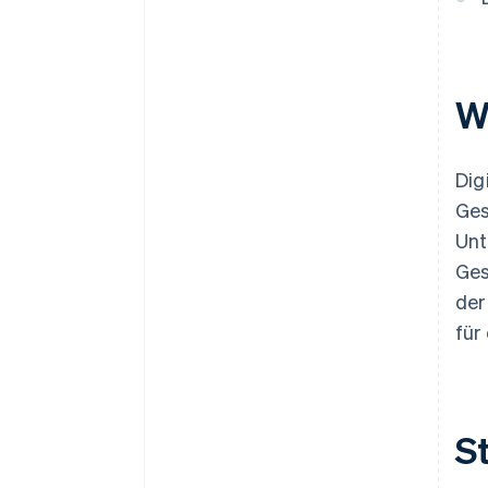
W
Dig
Ges
Unt
Ges
der
für
S