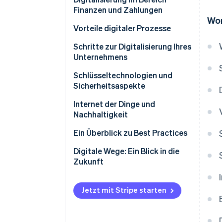
Rahmenbedingungen
Finanzen und Zahlungen
Wor
Das große Potenzial von KI im
Vorteile digitaler Prozesse
Finanzsektor
Effizienzsteigerung und
Schritte zur Digitalisierung Ihres
Kundenbindung durch digitale
Unternehmens
Transformation
Auswahl und Implementierung
Schlüsseltechnologien und
digitaler Technologien
Sicherheitsaspekte
Cybersicherheit und gesetzliche
Internet der Dinge und
Rahmenbedingungen
Nachhaltigkeit
Ein Überblick zu Best Practices
Digitale Wege: Ein Blick in die
Zukunft
Jetzt mit Stripe starten