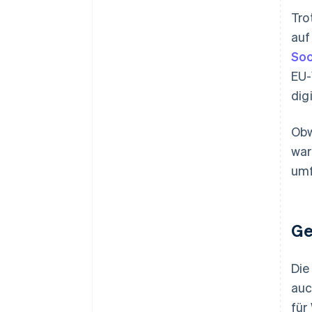
Tro
auf
Soc
EU-
dig
Obw
war
umf
Ge
Die
auc
für