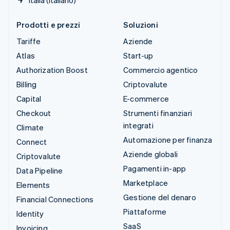
Prodotti e prezzi
Soluzioni
Tariffe
Aziende
Atlas
Start-up
Authorization Boost
Commercio agentico
Billing
Criptovalute
Capital
E-commerce
Checkout
Strumenti finanziari
integrati
Climate
Automazione per finanza
Connect
Aziende globali
Criptovalute
Pagamenti in-app
Data Pipeline
Marketplace
Elements
Gestione del denaro
Financial Connections
Piattaforme
Identity
SaaS
Invoicing