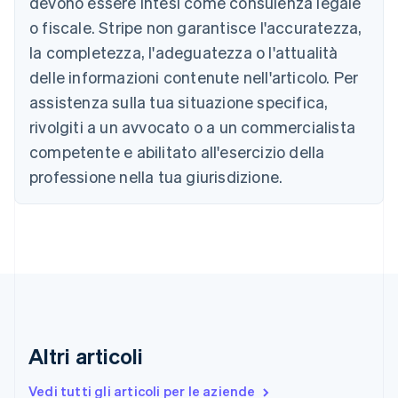
devono essere intesi come consulenza legale
Brasile
o fiscale. Stripe non garantisce l'accuratezza,
Português
English
la completezza, l'adeguatezza o l'attualità
Bulgaria
English
delle informazioni contenute nell'articolo. Per
Canada
assistenza sulla tua situazione specifica,
English
Français
Cina continentale
rivolgiti a un avvocato o a un commercialista
简体中文
English
competente e abilitato all'esercizio della
Cipro
professione nella tua giurisdizione.
English
Croazia
English
Italiano
Danimarca
English
Emirati Arabi Uniti
English
Estonia
English
Finlandia
Altri articoli
English
Svenska
Francia
Vedi tutti gli articoli per le aziende
Français
English