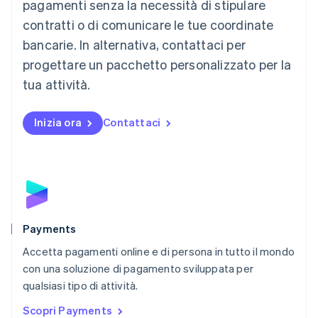
pagamenti senza la necessità di stipulare
Malaysia
contratti o di comunicare le tue coordinate
English
简体中文
Malta
bancarie. In alternativa, contattaci per
English
progettare un pacchetto personalizzato per la
Messico
tua attività.
Español
English
Norvegia
English
Inizia ora
Contattaci
Nuova Zelanda
English
Paesi Bassi
Nederlands
English
Polonia
English
Portogallo
Português
English
Payments
RAS di Hong Kong, Cina
Accetta pagamenti online e di persona in tutto il mondo
English
简体中文
con una soluzione di pagamento sviluppata per
Regno Unito
English
qualsiasi tipo di attività.
Repubblica Ceca
Scopri Payments
English