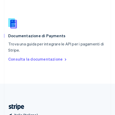
Romania
English
Singapore
English
简体中文
Slovacchia
English
Documentazione di Payments
Slovenia
English
Italiano
Trova una guida per integrare le API per i pagamenti di
Spagna
Stripe.
Español
English
Stati Uniti
Consulta la documentazione
English
Español
简体中文
Svezia
Svenska
English
Svizzera
Deutsch
Français
Italiano
English
Thailandia
ไทย
English
Ungheria
English
Italia (Italiano)