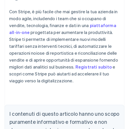
Con Stripe, è più facile che mai gestire la tua azienda in
modo agile, includendo i team che si occupano di
vendite, tecnologia, finanze e dati in una
piattaforma
all-in-one
progettata per aumentare la produttività.
Stripe ti permette di implementare nuovi modelli
tariffari senza interventi tecnici, di automatizzare le
operazioni noiose di reportistica e riconciliazione delle
vendite e di aprire opportunità di espansione fornendo
migliori dati analitici sul business.
Registrati subito
e
scopri come Stripe può aiutarti ad accelerare il tuo
viaggio verso la digitalizzazione.
Australia
English
Austria
I contenuti di questo articolo hanno uno scopo
Deutsch
English
puramente informativo e formativo e non
Belgio
Nederlands
Français
Deutsch
English