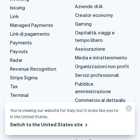
Aziende di IA
Issuing
Creator economy
Link
Gaming
Managed Payments
Ospitalità, viaggi e
Link di pagamento
tempo libero
Payments
Assicurazione
Payouts
Media e intrattenimento
Radar
Organizzazioni non profit
Revenue Recognition
Servizi professionali
Stripe Sigma
Pubblica
Tax
amministrazione
Terminal
Commercio al dettaglio
Treasury
You’re viewing our website for Italy, but it looks like you’re
Integrazioni e soluzioni
in the United States.
personalizzate
Switch to the United States site
Stripe App Marketplace