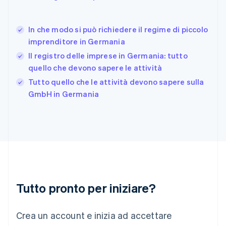
Germania
Deutsch
English
In che modo si può richiedere il regime di piccolo
Giappone
日本語
English
imprenditore in Germania
Gibilterra
Il registro delle imprese in Germania: tutto
English
quello che devono sapere le attività
Grecia
English
Tutto quello che le attività devono sapere sulla
India
GmbH in Germania
English
Irlanda
English
Italia
Italiano
English
Lettonia
English
Liechtenstein
Deutsch
English
Tutto pronto per iniziare?
Lituania
English
Crea un account e inizia ad accettare
Lussemburgo
Français
Deutsch
English