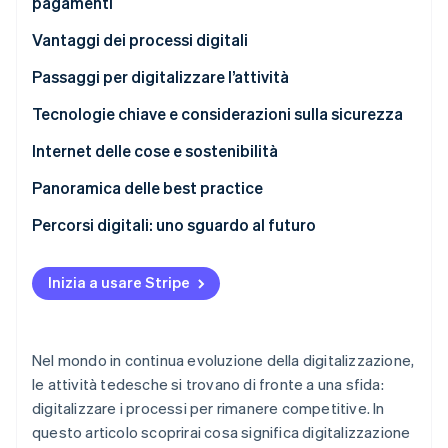
pagamenti
Scopri cosa ti aspetta
L’enorme potenziale dell’IA nel settore finanziario
Vantaggi dei processi digitali
Radar
Ecosistema
Prevenzione delle frodi
Aumento dell’efficienza e della fedeltà dei clienti
Passaggi per digitalizzare l’attività
Partner
Atlas
grazie alla trasformazione digitale
Stripe App Marketplace
Costituzione di start-up
Selezione e implementazione delle tecnologie
Tecnologie chiave e considerazioni sulla sicurezza
digitali
Climate
Sicurezza informatica e quadro normativo
Internet delle cose e sostenibilità
Rimozione del carbonio
Panoramica delle best practice
Identity
Verifica online dell'identità
Percorsi digitali: uno sguardo al futuro
Inizia a usare Stripe
Stripe Sessions 2026
Scopri come Stripe sta costruendo l'infrastruttura economi
Nel mondo in continua evoluzione della digitalizzazione,
Guarda ora
le attività tedesche si trovano di fronte a una sfida:
digitalizzare i processi per rimanere competitive. In
questo articolo scoprirai cosa significa digitalizzazione