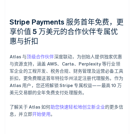
Stripe Payments 服务首年免费，更
享价值 5 万美元的合作伙伴专属优
惠与折扣
阿联酋
English
爱尔兰
Atlas 与
顶级合作伙伴
深度联动，为创始人提供独家优惠
English
爱沙尼亚
与资源支持，涵盖 AWS、Carta、Perplexity 等行业领
English
军企业的工程开发、税务合规、财务管理及运营必备工具
奥地利
折扣，更免费赠送首年特拉华州法定注册代理服务。作为
Deutsch
English
Atlas 用户，您还将解锁 Stripe 专属权益——最高 10 万
澳大利亚
美元交易额的全年免费支付处理服务。
English
巴西
Português
English
了解关于 Atlas 如何
助您快速轻松地创立新企业
的更多信
保加利亚
息，并立即
开始使用
。
English
比利时
Nederlands
Français
Deutsch
English