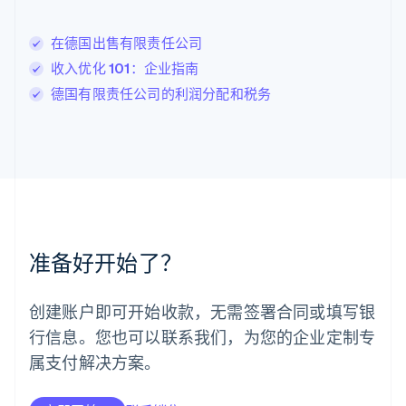
列支敦士登
Deutsch
English
卢森堡
在德国出售有限责任公司
Français
Deutsch
English
收入优化 101：企业指南
罗马尼亚
德国有限责任公司的利润分配和税务
English
马尔他
English
马来西亚
English
简体中文
美国
English
Español
简体中文
墨西哥
Español
English
准备好开始了？
挪威
English
葡萄牙
创建账户即可开始收款，无需签署合同或填写银
Português
English
行信息。您也可以联系我们，为您的企业定制专
日本
日本語
English
属支付解决方案。
瑞典
Svenska
English