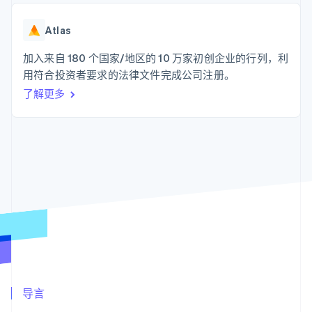
化
Stripe Sigma
产品路线图
SaaS
自定义报告
Link
Sessions 年度大会
加速结账
Data Pipeline
Atlas
招聘
数据同步
资讯中心
资源
加入来自 180 个国家/地区的 10 万家初创企业的行列，利
Stripe Press
按行业
用符合投资者要求的法律文件完成公司注册。
应用集成
了解更多
AI 企业
代码示例
更多
创作者经济
开发者博客
联系
Product roadmap
游戏
API 状态
了解未来规划
酒店、旅游与休闲
联系销售
保险
Radar
成为合作伙伴
媒体与娱乐
欺诈防范
非营利组织
Atlas
专业服务
初创企业注册
公共部门
零售
Climate
碳移除
生态系统
合作伙伴
导言
Stripe App Marketplace
Stripe Sessions 2026