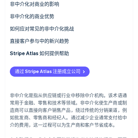
非中介化对商业的影响
了解 Stripe 如何为 AI 构建经济基础设施。
立即观看
非中介化的商业优势
如何应对常见的非中介化挑战
挑战 1：创建直接销售渠道
直接客户参与中的新兴趋势
挑战 2：物流和分销
Stripe Atlas 如何提供帮助
挑战 3：营销和获客成本
申请使用 Atlas 注册公司
通过 Stripe Atlas 注册成立公司
挑战 4：客户服务和支持
在获取雇主识别号 (EIN) 前开通收款和银行服务
挑战 5：运营复杂性
无现金创始人股权认购
非中介化是指从供应链或行业中移除中介机构。该术语通
挑战 6：与老牌玩家竞争
自动提交 83 (b) 税务申报
常用于金融、零售和技术等领域。非中介化使生产商或制
造商可以直接向客户销售产品，绕过传统的分销渠道，例
全球顶尖水准的公司法律文件
如批发商、零售商和经纪人。通过减少企业通常支付给中
介的费用，这一过程可以为生产商和客户节省成本。
Stripe Payments 服务首年免费，更享价值 5 万美元的
合作伙伴专属优惠与折扣