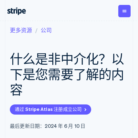
更多资源
公司
按企业阶段
文档
学习
支付
营收
资金管
平台
理
易市
大型企业
Stripe 文档
博客
Payments
Billing
初创企业
API 参考文档
客户案例
什么是非中介化？以
在线支付
经常性收入
Global
Conn
库与 SDK
指南
Payment links
Metronome
Payouts
Stripe Apps
按用量计费
平台
下是您需要了解的内
无代码支付
Subscriptions
向第三
按应用场景
Checkout
方打款
支持
预构建支付界
订阅管理
容
指南
智能体商务
面
Invoicing
加密货币
获取支持
一次性或定期
Elements
电子商务
接受线上付款
托管支持方案
灵活的 UI 组件
账单
嵌入式金融
实施预置结账流程
专业服务
支付方式
Tax
通过 Stripe Atlas 注册成立公司
财务自动化
构建平台或交易市场
支持 125 种以
销售税和增值
全球化企业
管理订阅
上
税自动化
应用内支付
提供按用量计费
Authorization
Revenue
最后更新日期：2024 年 6 月 10 日
交易市场
发行稳定币支持的支付卡
Boost
Recognition
公司
资金管理
通过智能体配置和管理服
支付成功率优
会计自动化
平台
务