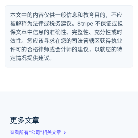
波兰
English
丹麦
本文中的内容仅供一般信息和教育目的，不应
English
被解释为法律或税务建议。Stripe 不保证或担
德国
保文章中信息的准确性、完整性、充分性或时
Deutsch
English
法国
效性。您应该寻求在您的司法管辖区获得执业
Français
English
许可的合格律师或会计师的建议，以就您的特
芬兰
定情况提供建议。
English
Svenska
荷兰
Nederlands
English
加拿大
English
Français
捷克
English
克罗地亚
English
Italiano
拉脱维亚
更多文章
English
立陶宛
查看所有“公司”相关文章
English