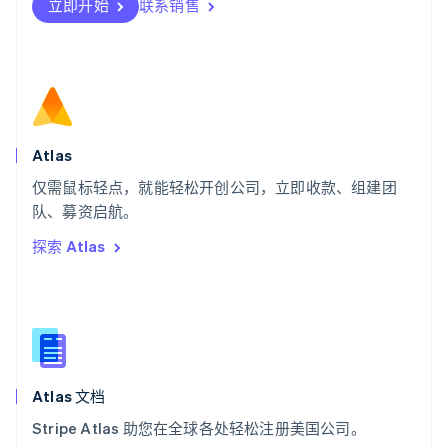
瑞士
立即开始
联系销售
Deutsch
Français
Italiano
English
塞浦路斯
English
斯洛伐克
English
斯洛文尼亚
English
Italiano
Atlas
泰国
ไทย
English
仅需鼠标轻点，就能轻松开创公司，立即收款、组建团
希腊
队、募资启航。
English
探索 Atlas
西班牙
Español
English
新加坡
English
简体中文
新西兰
English
匈牙利
English
Atlas 文档
意大利
Stripe Atlas 助您在全球各处轻松注册美国公司。
Italiano
English