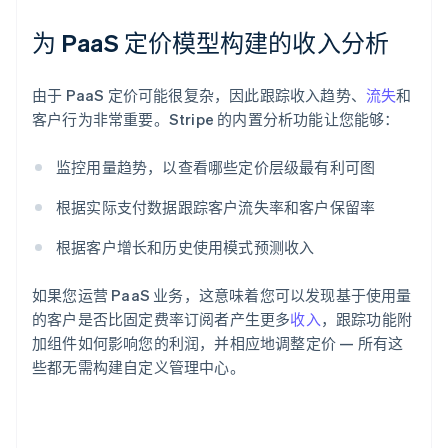
为 PaaS 定价模型构建的收入分析
由于 PaaS 定价可能很复杂，因此跟踪收入趋势、
流失
和
阿联酋
客户行为非常重要。Stripe 的内置分析功能让您能够：
English
爱尔兰
监控用量趋势，以查看哪些定价层级最有利可图
English
爱沙尼亚
根据实际支付数据跟踪客户流失率和客户保留率
English
奥地利
根据客户增长和历史使用模式预测收入
Deutsch
English
澳大利亚
如果您运营 PaaS 业务，这意味着您可以发现基于使用量
English
巴西
的客户是否比固定费率订阅者产生更多
收入
，跟踪功能附
Português
English
加组件如何影响您的利润，并相应地调整定价 — 所有这
保加利亚
些都无需构建自定义管理中心。
English
比利时
Nederlands
Français
Deutsch
English
波兰