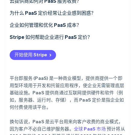
云提供商如何对 PaaS 服务收费？
了解 Stripe 如何为 AI 构建经济基础设施。
立即观看
基于使用量的定价
为什么 PaaS 定价经常让企业感到困惑？
基于订阅的定价
隐性成本和计量复杂性
企业如何管理和优化 PaaS 成本？
基于功能的定价
供应商锁定和意外的定价变化
跟踪 API 用量并消除浪费
Stripe 如何帮助企业进行 PaaS 定价？
混合模型
难以估计未来的使用量
选择适合您需求的定价模式
自动计量和基于使用量的计费
开始使用 Stripe
最大限度地降低数据传输成本
适合 PaaS 定价的灵活订阅模式
利用自动缩放
为 PaaS 定价模型构建的收入分析
平台即服务 (PaaS) 是一种商业模型，提供商提供一个即
用型环境用于开发和托管应用程序，使企业无需管理底层
基础设施。PaaS 提供商通过互联网提供硬件和软件（例
如，服务器、运行时、存储），而 PaaS 定价是指企业如
何付费使用该平台。
换句话说，PaaS 是云平台用来向客户收费的商业模式，
因为客户不必自己维护服务器。
全球 PaaS 市场
预计将从