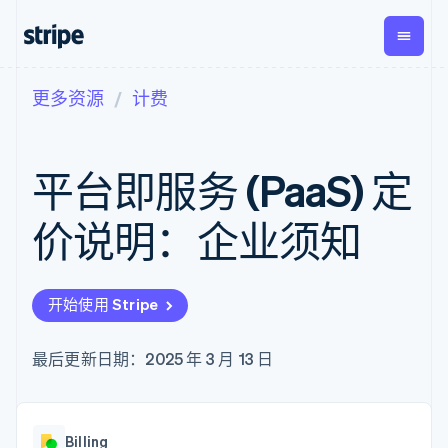
更多资源
计费
按企业阶段
文档
学习
支付
营收
资金管
平台
理
易市
大型企业
Stripe 文档
博客
Payments
Billing
初创企业
API 参考文档
客户案例
平台即服务 (PaaS) 定
在线支付
经常性收入
Global
Conn
库与 SDK
指南
Payment links
Metronome
Payouts
Stripe Apps
按用量计费
平台
价说明：企业须知
无代码支付
Subscriptions
向第三
按应用场景
Checkout
方打款
支持
预构建支付界
订阅管理
指南
智能体商务
面
Invoicing
加密货币
获取支持
一次性或定期
Elements
开始使用 Stripe
电子商务
接受线上付款
托管支持方案
灵活的 UI 组件
账单
嵌入式金融
实施预置结账流程
专业服务
支付方式
Tax
财务自动化
构建平台或交易市场
最后更新日期：2025 年 3 月 13 日
Access to
销售税和增值
全球化企业
管理订阅
125+
税自动化
应用内支付
提供按用量计费
Authorization
Revenue
交易市场
发行稳定币支持的支付卡
Boost
Recognition
公司
资金管理
通过智能体配置和管理服
支付成功率优
会计自动化
Billing
平台
务