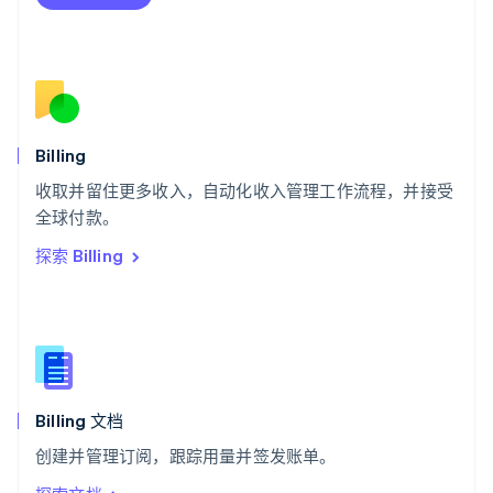
Deutsch
Français
Italiano
English
塞浦路斯
English
斯洛伐克
English
斯洛文尼亚
English
Italiano
Billing
泰国
ไทย
English
收取并留住更多收入，自动化收入管理工作流程，并接受
希腊
全球付款。
English
探索 Billing
西班牙
Español
English
新加坡
English
简体中文
新西兰
English
匈牙利
English
Billing 文档
意大利
创建并管理订阅，跟踪用量并签发账单。
Italiano
English
印度