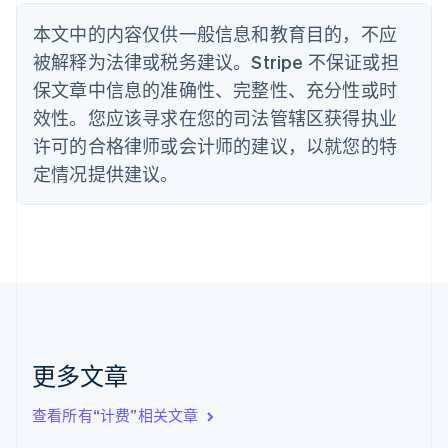
English
丹麦
本文中的内容仅供一般信息和教育目的，不应
English
被解释为法律或税务建议。Stripe 不保证或担
德国
保文章中信息的准确性、完整性、充分性或时
Deutsch
English
法国
效性。您应该寻求在您的司法管辖区获得执业
Français
English
许可的合格律师或会计师的建议，以就您的特
芬兰
定情况提供建议。
English
Svenska
荷兰
Nederlands
English
加拿大
English
Français
捷克
English
克罗地亚
English
Italiano
拉脱维亚
更多文章
English
立陶宛
查看所有“计费”相关文章
English
列支敦士登