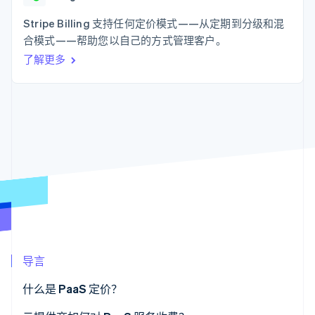
化
Stripe Sigma
产品路线图
SaaS
自定义报告
Link
Sessions 年度大会
Stripe Billing 支持任何定价模式——从定期到分级和混
加速结账
Data Pipeline
招聘
合模式——帮助您以自己的方式管理客户。
数据同步
资讯中心
资源
了解更多
Stripe Press
按行业
应用集成
AI 企业
代码示例
更多
创作者经济
开发者博客
联系
Product roadmap
游戏
API 状态
了解未来规划
酒店、旅游与休闲
联系销售
保险
Radar
成为合作伙伴
媒体与娱乐
欺诈防范
非营利组织
Atlas
专业服务
初创企业注册
公共部门
零售
Climate
碳移除
导言
生态系统
什么是 PaaS 定价？
合作伙伴
Stripe App Marketplace
Stripe Sessions 2026