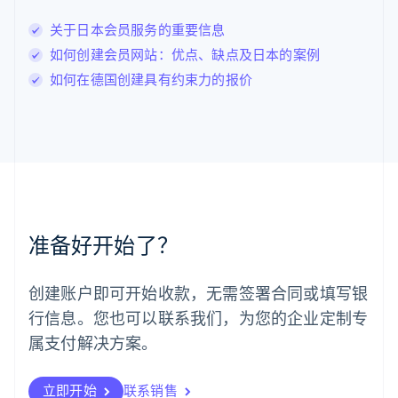
Deutsch
English
卢森堡
关于日本会员服务的重要信息
Français
Deutsch
English
如何创建会员网站：优点、缺点及日本的案例
罗马尼亚
如何在德国创建具有约束力的报价
English
马尔他
English
马来西亚
English
简体中文
美国
English
Español
简体中文
墨西哥
Español
English
准备好开始了？
挪威
English
葡萄牙
创建账户即可开始收款，无需签署合同或填写银
Português
English
行信息。您也可以联系我们，为您的企业定制专
日本
日本語
English
属支付解决方案。
瑞典
Svenska
English
瑞士
立即开始
联系销售