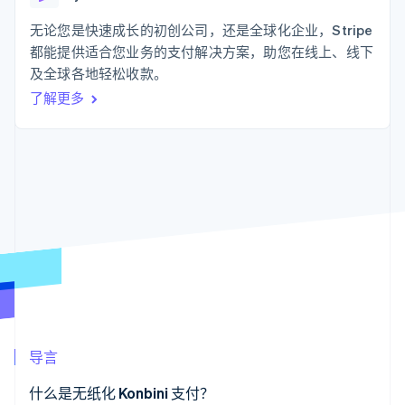
支付成功率优
Stripe Sigma
产品路线图
SaaS
化
自定义报告
Sessions 年度大会
无论您是快速成长的初创公司，还是全球化企业，Stripe
Link
Data Pipeline
招聘
都能提供适合您业务的支付解决方案，助您在线上、线下
加速结账
数据同步
资讯中心
资源
及全球各地轻松收款。
Stripe Press
按行业
了解更多
应用集成
AI 企业
代码示例
更多
创作者经济
开发者博客
联系
Product roadmap
游戏
API 状态
了解未来规划
酒店、旅游与休闲
联系销售
保险
Radar
成为合作伙伴
媒体与娱乐
欺诈防范
非营利组织
Atlas
专业服务
初创企业注册
公共部门
零售
Climate
碳移除
生态系统
导言
合作伙伴
Stripe App Marketplace
什么是无纸化 Konbini 支付？
Stripe Sessions 2026