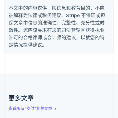
English
丹麦
本文中的内容仅供一般信息和教育目的，不应
English
被解释为法律或税务建议。Stripe 不保证或担
德国
保文章中信息的准确性、完整性、充分性或时
Deutsch
English
法国
效性。您应该寻求在您的司法管辖区获得执业
Français
English
许可的合格律师或会计师的建议，以就您的特
芬兰
定情况提供建议。
English
Svenska
荷兰
Nederlands
English
加拿大
English
Français
捷克
English
克罗地亚
English
Italiano
拉脱维亚
更多文章
English
立陶宛
查看所有“支付”相关文章
English
列支敦士登