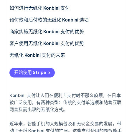
了解 Stripe 如何为 AI 构建经济基础设施。
与付款单方式的区别
如何进行无纸化 Konbini 支付
立即观看
1. 选择便利店支付选项
预付款和后付款的无纸化 Konbini 选项
2. 保存条形码或号码
预付款
商家实施无纸化 Konbini 支付的优势
3. 在柜台或店内终端输入号码
后付款
降低成本
客户使用无纸化 Konbini 支付的优势
推进商家的可持续发展目标议程
随时便捷支付
无纸化 Konbini 支付的未来
扩展客户群体
轻松查询支付历史
开始使用 Stripe
无需担心遗失付款单
Konbini 支付让人们在便利店支付时不那么麻烦，在日本
被广泛使用。有两种类型：传统的支付单选项和随着互联
网普及而出现的无纸化方式。
近年来，智能手机的大规模普及和无现金交易的发展，带
动了无纸 Konbini 支付的扩展。这些支付使用的是智能手