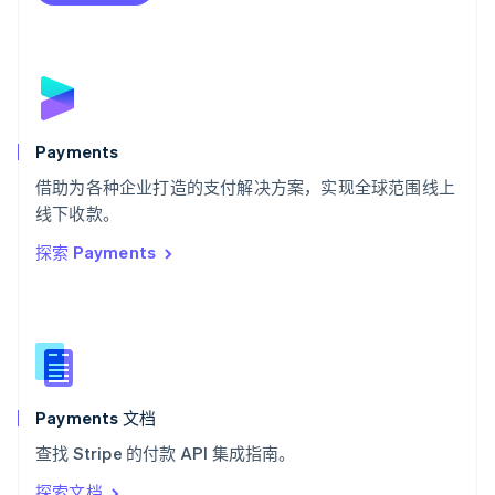
Deutsch
Français
Italiano
English
塞浦路斯
English
斯洛伐克
English
斯洛文尼亚
English
Italiano
Payments
泰国
ไทย
English
借助为各种企业打造的支付解决方案，实现全球范围线上
希腊
线下收款。
English
探索 Payments
西班牙
Español
English
新加坡
English
简体中文
新西兰
English
匈牙利
English
Payments 文档
意大利
查找 Stripe 的付款 API 集成指南。
Italiano
English
印度
探索文档