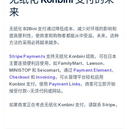
来
无纸化 B2Bini 支付通过降低成本、减少对环境的影响和
阿联酋
提高便利性，使商家和购物者都能从中受益。未来，这种
English
方法的采用必将越来越多。
爱尔兰
English
爱沙尼亚
Stripe Payments
支持无纸化 Konbini 结账，可在日本
English
主要连锁便利店使用，如 FamilyMart、Lawson、
奥地利
MINISTOP 和 Seicomart。通过
Payment Element
、
Deutsch
English
Checkout
和
Invoicing
，可从管理平台轻松启用
澳大利亚
Konbini 支付。使用
Payment Links
，商家可立即开始
English
巴西
接受付款--无须代码或网站。
Português
English
保加利亚
如果商家正在考虑无纸化 Konbini 支付，请联系 Stripe。
English
比利时
Nederlands
Français
Deutsch
English
波兰