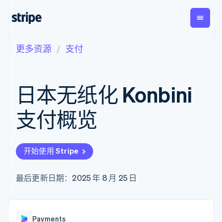
更多资源
支付
按企业阶段
文档
学习
支付
营收
资金管
平台
理
易市
大型企业
Stripe 文档
博客
Payments
Billing
初创企业
API 参考文档
客户案例
日本无纸化 Konbini
在线支付
经常性收入
Global
Conn
库与 SDK
指南
Payment links
Metronome
Payouts
Stripe Apps
按用量计费
平台
支付概览
无代码支付
Subscriptions
向第三
按应用场景
Checkout
方打款
支持
预构建支付界
订阅管理
指南
智能体商务
面
Invoicing
加密货币
获取支持
一次性或定期
Elements
开始使用 Stripe
电子商务
接受线上付款
托管支持方案
灵活的 UI 组件
账单
嵌入式金融
实施预置结账流程
专业服务
Payment
Tax
财务自动化
构建平台或交易市场
最后更新日期：2025 年 8 月 25 日
methods
销售税和增值
全球化企业
管理订阅
接入 125+ 种支
税自动化
应用内支付
提供按用量计费
付方式
Revenue
交易市场
发行稳定币支持的支付卡
Authorization
Recognition
公司
资金管理
通过智能体配置和管理服
Boost
会计自动化
Payments
平台
务