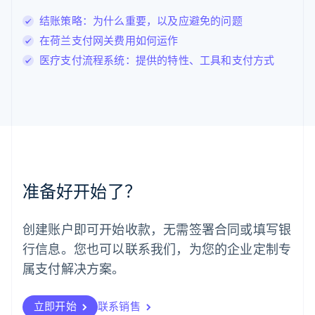
Deutsch
English
卢森堡
结账策略：为什么重要，以及应避免的问题
Français
Deutsch
English
在荷兰支付网关费用如何运作
罗马尼亚
医疗支付流程系统：提供的特性、工具和支付方式
English
马尔他
English
马来西亚
English
简体中文
美国
English
Español
简体中文
墨西哥
Español
English
准备好开始了？
挪威
English
葡萄牙
创建账户即可开始收款，无需签署合同或填写银
Português
English
行信息。您也可以联系我们，为您的企业定制专
日本
日本語
English
属支付解决方案。
瑞典
Svenska
English
瑞士
立即开始
联系销售