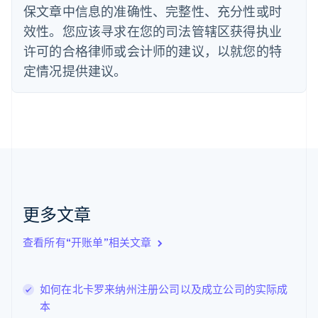
English
保文章中信息的准确性、完整性、充分性或时
德国
效性。您应该寻求在您的司法管辖区获得执业
Deutsch
English
法国
许可的合格律师或会计师的建议，以就您的特
Français
English
定情况提供建议。
芬兰
English
Svenska
荷兰
Nederlands
English
加拿大
English
Français
捷克
English
克罗地亚
English
Italiano
更多文章
拉脱维亚
English
查看所有“开账单”相关文章
立陶宛
English
列支敦士登
如何在北卡罗来纳州注册公司以及成立公司的实际成
Deutsch
English
卢森堡
本