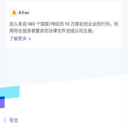
支付成功率优
Stripe Sigma
产品路线图
SaaS
化
自定义报告
Sessions 年度大会
Link
Data Pipeline
Atlas
招聘
加速结账
数据同步
资讯中心
资源
加入来自 180 个国家/地区的 10 万家初创企业的行列，利
Stripe Press
按行业
用符合投资者要求的法律文件完成公司注册。
应用集成
了解更多
AI 企业
代码示例
更多
创作者经济
开发者博客
联系
Product roadmap
游戏
API 状态
了解未来规划
酒店、旅游与休闲
联系销售
保险
Radar
成为合作伙伴
媒体与娱乐
欺诈防范
非营利组织
Atlas
专业服务
初创企业注册
公共部门
零售
Climate
碳移除
生态系统
合作伙伴
导言
Stripe App Marketplace
Stripe Sessions 2026