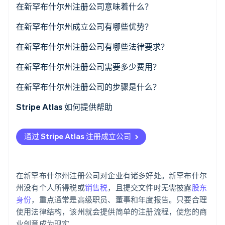
在新罕布什尔州注册公司意味着什么？
了解 Stripe 如何为 AI 构建经济基础设施。
立即观看
在新罕布什尔州成立公司有哪些优势？
适度的企业税收
在新罕布什尔州注册公司有哪些法律要求？
管理要求低
企业名称
在新罕布什尔州注册公司需要多少费用？
吸引企业的激励措施
公司章程
在新罕布什尔州注册公司的步骤是什么？
注册代理人
选择企业名称
Stripe Atlas 如何提供帮助
初始公司结构
指定注册代理人
申请使用 Atlas 注册公司
通过 Stripe Atlas 注册成立公司
年度报告
提交公司章程
在获取雇主识别号 (EIN) 前开通收款和银行服务
召开组织会议
无现金创始人股权认购
在新罕布什尔州注册公司对企业有诸多好处。新罕布什尔
检查是否需要额外的执照或许可证
自动提交 83(b) 税务申报
州没有个人所得税或
销售税
，且提交文件时无需披露
股东
身份
，重点通常是高级职员、董事和年度报告。只要合理
提交年度报告
全球顶尖水准的公司法律文件
使用法律结构，该州就会提供简单的注册流程，使您的商
业创意成为现实。