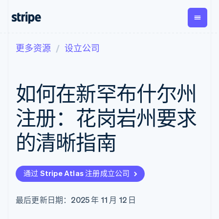
更多资源
设立公司
按企业阶段
文档
学习
支付
营收
资金管
平台
理
易市
大型企业
Stripe 文档
博客
Payments
Billing
初创企业
API 参考文档
客户案例
如何在新罕布什尔州
在线支付
经常性收入
Global
Conn
库与 SDK
指南
Payment links
Metronome
Payouts
Stripe Apps
按用量计费
平台
注册：花岗岩州要求
无代码支付
Subscriptions
向第三
按应用场景
Checkout
方打款
支持
预构建支付界
订阅管理
的清晰指南
指南
智能体商务
面
Invoicing
加密货币
获取支持
一次性或定期
Elements
电子商务
接受线上付款
托管支持方案
灵活的 UI 组件
账单
嵌入式金融
实施预置结账流程
专业服务
Payment
Tax
通过 Stripe Atlas 注册成立公司
财务自动化
构建平台或交易市场
methods
销售税和增值
全球化企业
管理订阅
接入 125+ 种支
税自动化
应用内支付
提供按用量计费
付方式
Revenue
最后更新日期：2025 年 11 月 12 日
交易市场
发行稳定币支持的支付卡
Authorization
Recognition
公司
资金管理
通过智能体配置和管理服
Boost
会计自动化
平台
务