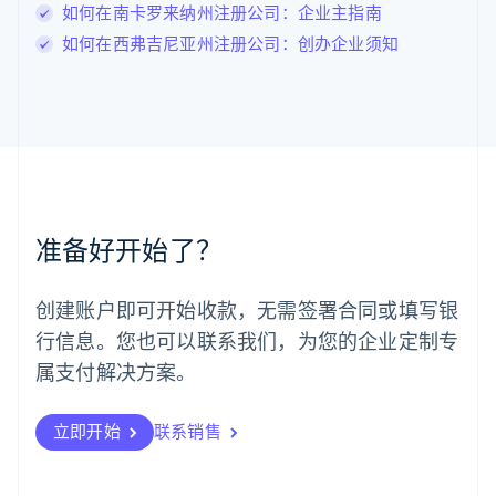
Français
Deutsch
English
如何在南卡罗来纳州注册公司：企业主指南
罗马尼亚
如何在西弗吉尼亚州注册公司：创办企业须知
English
马尔他
English
马来西亚
English
简体中文
美国
English
Español
简体中文
墨西哥
Español
English
准备好开始了？
挪威
English
葡萄牙
创建账户即可开始收款，无需签署合同或填写银
Português
English
行信息。您也可以联系我们，为您的企业定制专
日本
日本語
English
属支付解决方案。
瑞典
Svenska
English
瑞士
立即开始
联系销售
Deutsch
Français
Italiano
English
塞浦路斯