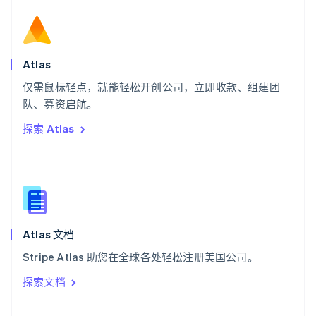
English
斯洛伐克
English
斯洛文尼亚
English
Italiano
Atlas
泰国
ไทย
English
仅需鼠标轻点，就能轻松开创公司，立即收款、组建团
希腊
队、募资启航。
English
探索 Atlas
西班牙
Español
English
新加坡
English
简体中文
新西兰
English
匈牙利
English
Atlas 文档
意大利
Stripe Atlas 助您在全球各处轻松注册美国公司。
Italiano
English
印度
探索文档
English
英国