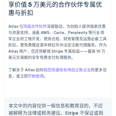
享价值 5 万美元的合作伙伴专属优
惠与折扣
阿联酋
English
Atlas 与
顶级合作伙伴
深度联动，为创始人提供独家优惠
爱尔兰
与资源支持，涵盖 AWS、Carta、Perplexity 等行业领
English
爱沙尼亚
军企业的工程开发、税务合规、财务管理及运营必备工具
English
折扣，更免费赠送首年特拉华州法定注册代理服务。作为
奥地利
Atlas 用户，您还将解锁 Stripe 专属权益——最高 10 万
Deutsch
English
美元交易额的全年免费支付处理服务。
澳大利亚
English
巴西
了解关于 Atlas 如何
助您快速轻松地创立新企业
的更多信
Português
English
息，或立即
开始使用
。
保加利亚
English
比利时
Nederlands
Français
Deutsch
English
波兰
本文中的内容仅供一般信息和教育目的，不应
English
丹麦
被解释为法律或税务建议。Stripe 不保证或担