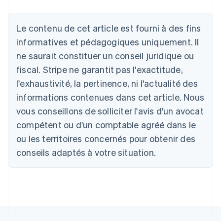
Le contenu de cet article est fourni à des fins
Allemagne
Deutsch
English
informatives et pédagogiques uniquement. Il
Australie
ne saurait constituer un conseil juridique ou
English
Autriche
fiscal. Stripe ne garantit pas l'exactitude,
Deutsch
English
l'exhaustivité, la pertinence, ni l'actualité des
Belgique
informations contenues dans cet article. Nous
Nederlands
Français
Deutsch
English
Brésil
vous conseillons de solliciter l'avis d'un avocat
Português
English
compétent ou d'un comptable agréé dans le
Bulgarie
ou les territoires concernés pour obtenir des
English
Canada
conseils adaptés à votre situation.
English
Français
Chine continentale
简体中文
English
Chypre
English
Croatie
English
Italiano