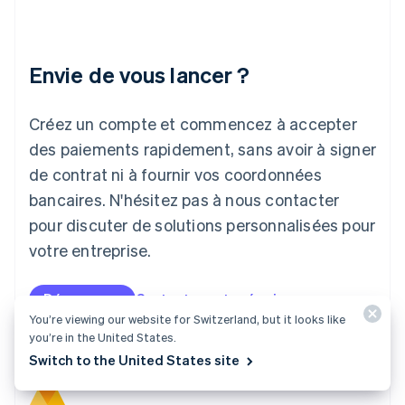
Irlande
English
Italie
Italiano
English
Envie de vous lancer ?
Japon
日本語
English
Créez un compte et commencez à accepter
Lettonie
English
des paiements rapidement, sans avoir à signer
Liechtenstein
de contrat ni à fournir vos coordonnées
Deutsch
English
Lituanie
bancaires. N'hésitez pas à nous contacter
English
pour discuter de solutions personnalisées pour
Luxembourg
votre entreprise.
Français
Deutsch
English
Malaisie
English
简体中文
Démarrer
Contacter notre équipe
Malte
You’re viewing our website for Switzerland, but it looks like
English
you’re in the United States.
Mexique
Switch to the United States site
Español
English
Norvège
English