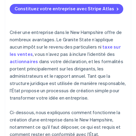
Déclaration annuelle
Désigner un agent agréé
S’inscrire sur Atlas
Constituez votre entreprise avec Stripe Atlas
Déposer les statuts constitutifs
Accepter des paiements et effectuer des
opérations bancaires avant l’obtention de votre EIN
Tenir la réunion d’organisation
Achat dématérialisé des actions du fondateur
Créer une entreprise dans le New Hampshire offre de
Vérifier les licences ou permis supplémentaires
nombreux avantages. Le Granite State n’applique
Déclaration automatique relative au formulaire
aucun impôt sur le revenu des particuliers ni
taxe sur
Déposer le rapport annuel
d’élection fiscale 83(b)
les ventes
, vous n’avez pas à inclure l’identité des
Documents juridiques d’entreprise de classe
actionnaires
dans votre déclaration, et les formalités
mondiale
portent principalement sur les dirigeants, les
administrateurs et le rapport annuel. Tant que la
Une année gratuite de Stripe Payments,
structure juridique est utilisée de manière responsable,
plus 50 000 USD en crédits et remises partenaires
l’État propose un processus de création simple pour
transformer votre idée en entreprise.
Ci-dessous, nous expliquons comment fonctionne la
création d’une entreprise dans le New Hampshire,
notamment ce qu’il faut déposer, ce qui est requis et
comment rester en conformité avec l’État.