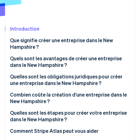
Découvrez les prochaines évolutions
Commerce en ligne
Radar
Prévention de la fraude
Écosystème
Introduction
Atlas
Constitution de start-up
Partenaires
Que signifie créer une entreprise dans le New
Climate
Stripe App Marketplace
Hampshire ?
Élimination du carbone
Quels sont les avantages de créer une entreprise
Identity
dans le New Hampshire ?
Vérification de l'identité
Taxes professionnelles modérées
Quelles sont les obligations juridiques pour créer
une entreprise dans le New Hampshire ?
Obligations administratives limitées
Nom de l’entreprise
Combien coûte la création d’une entreprise dans le
Incitations économiques attractives
New Hampshire ?
Stripe Sessions 2026
Statuts constitutifs de l’entreprise
Découvrez comment Stripe construit l’infrastructure écono
Quelles sont les étapes pour créer votre entreprise
Regarder la vidéo
Agent agréé
dans le New Hampshire ?
Structure initiale de l’entreprise
Choisir un nom
Comment Stripe Atlas peut vous aider