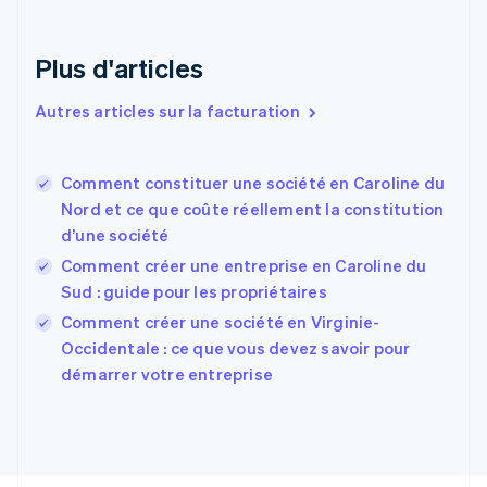
Danemark
English
Émirats arabes unis
Plus d'articles
English
Espagne
Autres articles sur la facturation
Español
English
Estonie
English
Comment constituer une société en Caroline du
États-Unis
Nord et ce que coûte réellement la constitution
English
Español
简体中文
d’une société
Finlande
English
Svenska
Comment créer une entreprise en Caroline du
France
Sud : guide pour les propriétaires
Français
English
Comment créer une société en Virginie-
Gibraltar
English
Occidentale : ce que vous devez savoir pour
Grèce
démarrer votre entreprise
English
Hongrie
English
Inde
English