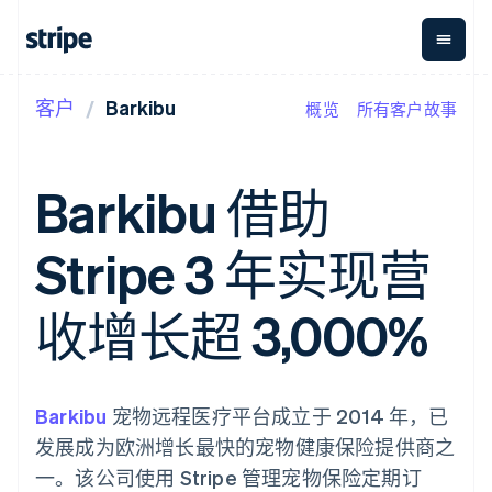
客户
Barkibu
概览
所有客户故事
按企业阶段
文档
学习
支付
营收
资金管
平台
理
易市
大型企业
Stripe 文档
博客
Payments
Billing
初创企业
API 参考文档
客户案例
Barkibu 借助
在线支付
经常性收入
Global
Conn
库与 SDK
指南
Payment links
Metronome
Payouts
Stripe Apps
按用量计费
平台
Stripe 3 年实现营
无代码支付
Subscriptions
向第三
按应用场景
Checkout
方打款
支持
预构建支付界
订阅管理
指南
智能体商务
收增长超 3,000%
面
Invoicing
加密货币
获取支持
一次性或定期
Elements
电子商务
接受线上付款
托管支持方案
灵活的 UI 组件
账单
嵌入式金融
实施预置结账流程
专业服务
Payment
Tax
财务自动化
构建平台或交易市场
methods
销售税和增值
全球化企业
管理订阅
Barkibu
接入 125+ 种支
宠物远程医疗平台成立于 2014 年，已
税自动化
应用内支付
提供按用量计费
付方式
Revenue
发展成为欧洲增长最快的宠物健康保险提供商之
交易市场
发行稳定币支持的支付卡
Authorization
Recognition
公司
资金管理
通过智能体配置和管理服
一。该公司使用 Stripe 管理宠物保险定期订
Boost
会计自动化
平台
务