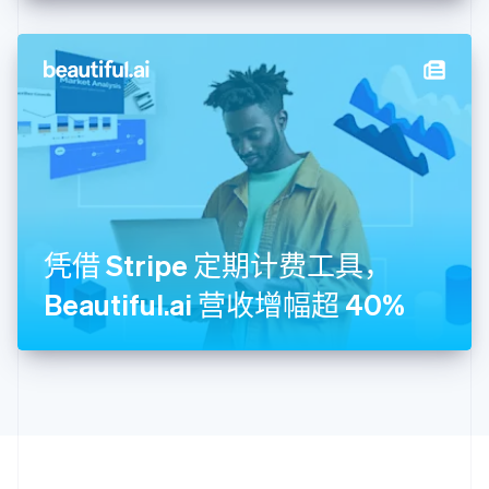
English
Italiano
拉脱维亚
English
立陶宛
English
列支敦士登
Deutsch
English
卢森堡
Français
Deutsch
English
罗马尼亚
English
凭借 Stripe 定期计费工具，
马尔他
English
Beautiful.ai 营收增幅超 40%
马来西亚
English
简体中文
美国
English
Español
简体中文
墨西哥
Español
English
挪威
English
葡萄牙