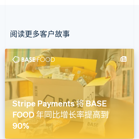
Português
English
保加利亚
English
比利时
Nederlands
Français
Deutsch
English
阅读更多客户故事
波兰
English
丹麦
English
德国
Deutsch
English
法国
Français
English
芬兰
English
Svenska
Stripe Payments 将 BASE
荷兰
Nederlands
English
FOOD 年同比增长率提高到
加拿大
English
Français
90%
捷克
English
克罗地亚