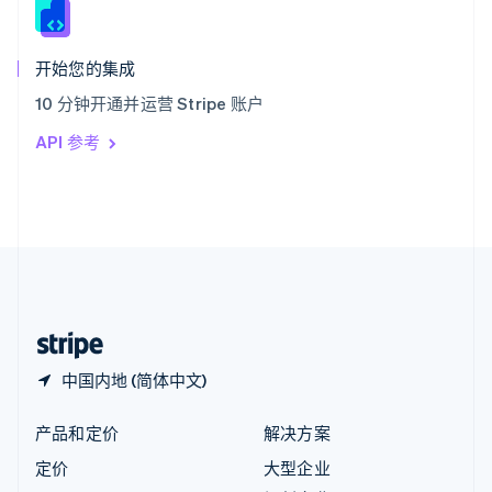
English
匈牙利
English
开始您的集成
意大利
10 分钟开通并运营 Stripe 账户
Italiano
English
印度
API 参考
English
英国
English
直布罗陀
English
中国内地
简体中文
English
中国香港特别行政区
English
简体中文
中国内地 (简体中文)
产品和定价
解决方案
定价
大型企业