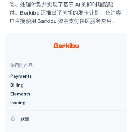
支付成功率优
Stripe Sigma
产品路线图
阅、处理付款并实现了基于 AI 的即时理赔赔
SaaS
化
自定义报告
Sessions 年度大会
付。Barkibu 还推出了创新的发卡计划，允许客
Link
Data Pipeline
招聘
加速结账
数据同步
资讯中心
户直接使用 Barkibu 资金支付兽医服务费用。
资源
Stripe Press
按行业
应用集成
AI 企业
代码示例
更多
创作者经济
开发者博客
联系
Product roadmap
游戏
API 状态
了解未来规划
酒店、旅游与休闲
联系销售
保险
Radar
成为合作伙伴
使用的产品
媒体与娱乐
欺诈防范
非营利组织
Payments
Atlas
专业服务
初创企业注册
公共部门
Billing
零售
Climate
Elements
碳移除
Issuing
生态系统
欧洲
合作伙伴
Stripe App Marketplace
Stripe Sessions 2026