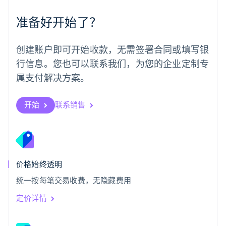
Português
English
准备好开始了？
日本
日本語
English
瑞典
创建账户即可开始收款，无需签署合同或填写银
Svenska
English
瑞士
行信息。您也可以联系我们，为您的企业定制专
Deutsch
Français
Italiano
English
属支付解决方案。
塞浦路斯
English
斯洛伐克
开始
联系销售
English
斯洛文尼亚
English
Italiano
泰国
ไทย
English
希腊
价格始终透明
English
统一按每笔交易收费，无隐藏费用
西班牙
Español
English
定价详情
新加坡
English
简体中文
新西兰