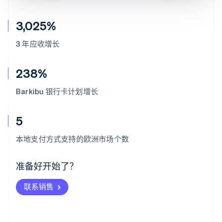
3,025%
3 年应收增长
238%
Barkibu 银行卡计划增长
5
阿联酋
English
本地支付方式支持的欧洲市场个数
爱尔兰
English
爱沙尼亚
准备好开始了？
English
奥地利
联系销售
Deutsch
English
澳大利亚
English
巴西