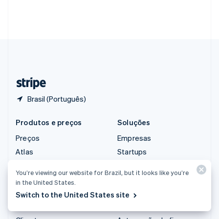
Singapura
English
简体中文
Suécia
Svenska
English
Suíça
Deutsch
Français
Italiano
English
Tailândia
ไทย
English
Brasil (Português)
Produtos e preços
Soluções
Preços
Empresas
Atlas
Startups
Reforço de autorização
Comércio agêntico
You’re viewing our website for Brazil, but it looks like you’re
Billing
Criptomoedas
in the United States.
Capital
E-commerce
Switch to the United States site
Checkout
Finanças integradas