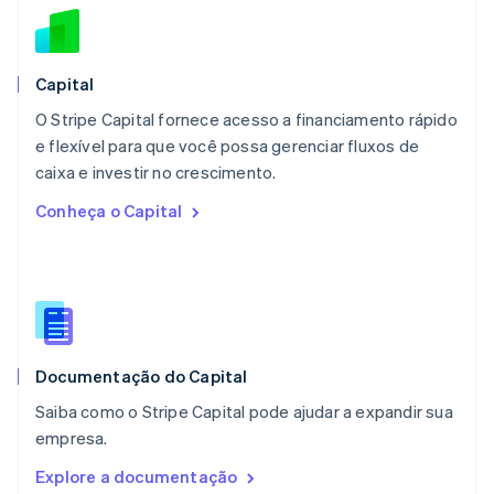
Malta
English
México
Español
English
Capital
Noruega
O Stripe Capital fornece acesso a financiamento rápido
English
e flexível para que você possa gerenciar fluxos de
Nova Zelândia
English
caixa e investir no crescimento.
Países Baixos
Conheça o Capital
Nederlands
English
Polônia
English
Portugal
Português
English
RAE de Hong Kong, China
English
简体中文
Documentação do Capital
Reino Unido
English
Saiba como o Stripe Capital pode ajudar a expandir sua
República Tcheca
empresa.
English
Romênia
Explore a documentação
English