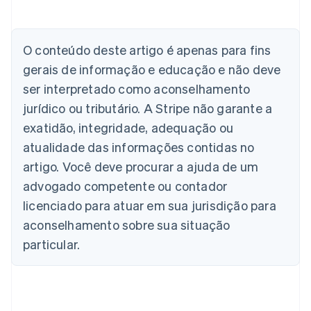
O conteúdo deste artigo é apenas para fins
gerais de informação e educação e não deve
Alemanha
Deutsch
English
ser interpretado como aconselhamento
Austrália
jurídico ou tributário. A Stripe não garante a
English
Áustria
exatidão, integridade, adequação ou
Deutsch
English
atualidade das informações contidas no
Bélgica
artigo. Você deve procurar a ajuda de um
Nederlands
Français
Deutsch
English
Brasil
advogado competente ou contador
Português
English
licenciado para atuar em sua jurisdição para
Bulgária
aconselhamento sobre sua situação
English
Canadá
particular.
English
Français
China continental
简体中文
English
Chipre
English