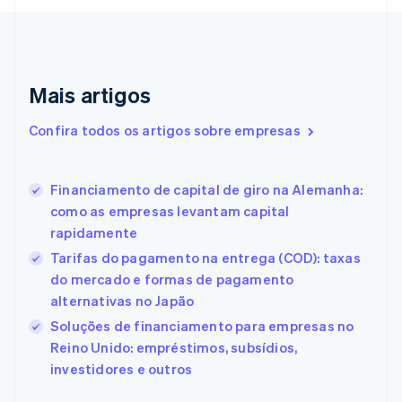
Croácia
English
Italiano
Dinamarca
English
Emirados Árabes Unidos
Mais artigos
English
Eslováquia
Confira todos os artigos sobre empresas
English
Eslovênia
English
Italiano
Financiamento de capital de giro na Alemanha:
Espanha
como as empresas levantam capital
Español
English
rapidamente
Estados Unidos
English
Español
简体中文
Tarifas do pagamento na entrega (COD): taxas
Estônia
do mercado e formas de pagamento
English
alternativas no Japão
Finlândia
Soluções de financiamento para empresas no
English
Svenska
França
Reino Unido: empréstimos, subsídios,
Français
English
investidores e outros
Gibraltar
English