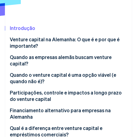
Ecossistema
Introdução
Stripe Sessions 2026
Parceiros
Stripe App Marketplace
Veja como a Stripe está construindo a infraestrutura econô
Venture capital na Alemanha: O que é e por que é
Assista agora
importante?
Tendências do mercado de VC na Alemanha
Quando as empresas alemãs buscam venture
capital?
Quando o venture capital é uma opção viável (e
quando não é)?
Participações, controle e impactos a longo prazo
do venture capital
Ações, direitos de decisão e controle
Financiamento alternativo para empresas na
Alemanha
Impactos nas participações acionárias
Qual é a diferença entre venture capital e
Riscos e oportunidades de crescimento
empréstimos comerciais?