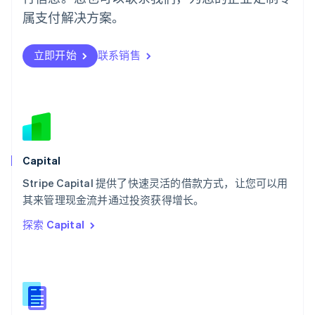
日本語
English
属支付解决方案。
瑞典
Svenska
English
瑞士
立即开始
联系销售
Deutsch
Français
Italiano
English
塞浦路斯
English
斯洛伐克
English
斯洛文尼亚
English
Italiano
Capital
泰国
ไทย
English
Stripe Capital 提供了快速灵活的借款方式，让您可以用
希腊
其来管理现金流并通过投资获得增长。
English
探索 Capital
西班牙
Español
English
新加坡
English
简体中文
新西兰
English
匈牙利