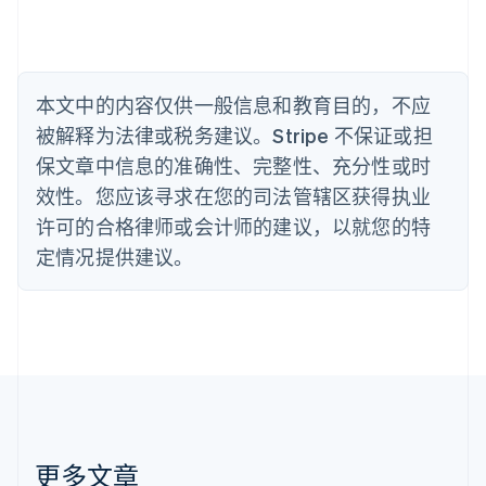
English
比利时
Nederlands
Français
Deutsch
English
波兰
本文中的内容仅供一般信息和教育目的，不应
English
丹麦
被解释为法律或税务建议。Stripe 不保证或担
English
保文章中信息的准确性、完整性、充分性或时
德国
效性。您应该寻求在您的司法管辖区获得执业
Deutsch
English
法国
许可的合格律师或会计师的建议，以就您的特
Français
English
定情况提供建议。
芬兰
English
Svenska
荷兰
Nederlands
English
加拿大
English
Français
捷克
English
克罗地亚
English
Italiano
更多文章
拉脱维亚