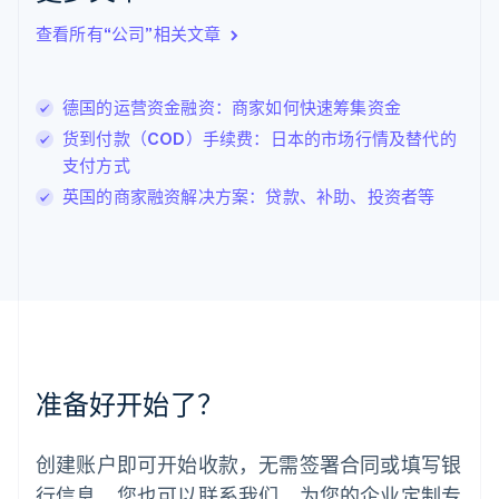
English
查看所有“公司”相关文章
立陶宛
English
列支敦士登
德国的运营资金融资：商家如何快速筹集资金
Deutsch
English
卢森堡
货到付款（COD）手续费：日本的市场行情及替代的
Français
Deutsch
English
支付方式
罗马尼亚
英国的商家融资解决方案：贷款、补助、投资者等
English
马尔他
English
马来西亚
English
简体中文
美国
English
Español
简体中文
墨西哥
Español
English
准备好开始了？
挪威
English
葡萄牙
创建账户即可开始收款，无需签署合同或填写银
Português
English
行信息。您也可以联系我们，为您的企业定制专
日本