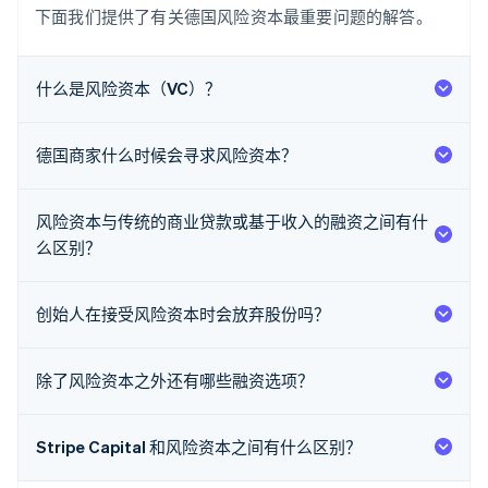
下面我们提供了有关德国风险资本最重要问题的解答。
什么是风险资本（VC）？
德国商家什么时候会寻求风险资本？
风险资本与传统的商业贷款或基于收入的融资之间有什
阿联酋
么区别？
English
爱尔兰
English
爱沙尼亚
创始人在接受风险资本时会放弃股份吗？
English
奥地利
Deutsch
English
除了风险资本之外还有哪些融资选项？
澳大利亚
English
巴西
Stripe Capital 和风险资本之间有什么区别？
Português
English
保加利亚