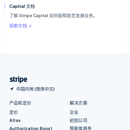
English
Capital 文档
意大利
了解 Stripe Capital 如何能帮助您发展业务。
Italiano
English
印度
探索文档
English
英国
English
直布罗陀
English
中国内地
简体中文
English
中国香港特别行政区
English
简体中文
中国内地 (简体中文)
产品和定价
解决方案
定价
企业
Atlas
初创公司
Authorization Boost
智能体商务