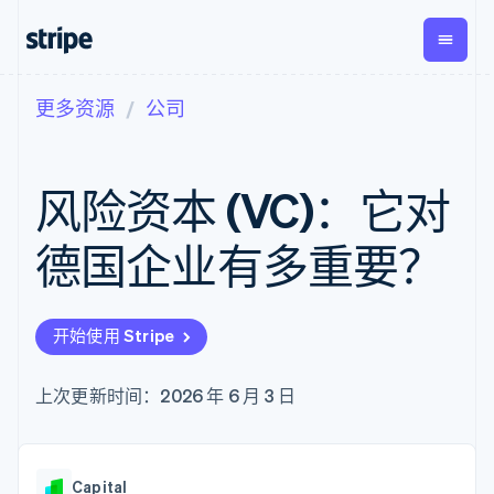
更多资源
公司
按企业阶段
文档
学习
支付
营收
资金管
平台
理
易市
大型企业
Stripe 文档
博客
Payments
Billing
初创企业
API 参考文档
客户案例
风险资本 (VC)：它对
在线支付
经常性收入
Global
Conn
库与 SDK
指南
Payment links
Metronome
Payouts
Stripe Apps
按用量计费
平台
德国企业有多重要？
无代码支付
Subscriptions
向第三
按应用场景
Checkout
方打款
支持
预构建支付界
订阅管理
指南
智能体商务
面
Invoicing
加密货币
获取支持
一次性或定期
Elements
开始使用 Stripe
电子商务
接受线上付款
管理支持方案
灵活的 UI 组件
账单
嵌入式金融
实施预建结账流程
专业服务
支付方式
Tax
财务自动化
构建平台或交易市场
上次更新时间：2026 年 6 月 3 日
Access to
销售税和增值
全球化企业
管理订阅
125+
税自动化
应用内支付
提供按用量计费
Authorization
Revenue
交易市场
发行稳定币支持的支付卡
Boost
Recognition
公司
资金管理
使用代理预配和管理服务
支付成功率优
会计自动化
Capital
平台