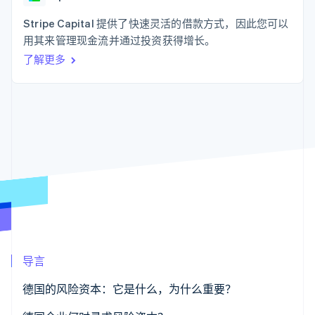
化
Stripe Sigma
产品路线图
SaaS
自定义报告
Link
Sessions 年度大会
Stripe Capital 提供了快速灵活的借款方式，因此您可以
加速结账
Data Pipeline
招聘
用其来管理现金流并通过投资获得增长。
数据同步
资源
新闻编辑室
了解更多
Stripe Press
按行业
应用程序集成
代码示例
AI 企业
开发者博客
更多
创作者经济
API 状态
联系
Product roadmap
游戏
了解未来规划
酒店、旅游与休闲
联系销售
保险
Radar
成为合作伙伴
媒体与娱乐
欺诈防范
非营利组织
Atlas
专业服务
初创企业注册
公共部门
零售
Climate
碳移除
导言
生态系统
德国的风险资本：它是什么，为什么重要？
合作伙伴
Stripe App Marketplace
Stripe Sessions 2026