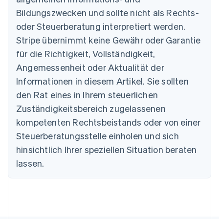
Bildungszwecken und sollte nicht als Rechts-
Australien
oder Steuerberatung interpretiert werden.
English
Belgien
Stripe übernimmt keine Gewähr oder Garantie
Nederlands
Français
Deutsch
English
für die Richtigkeit, Vollständigkeit,
Brasilien
Português
English
Angemessenheit oder Aktualität der
Bulgarien
Informationen in diesem Artikel. Sie sollten
English
Dänemark
den Rat eines in Ihrem steuerlichen
English
Zuständigkeitsbereich zugelassenen
Deutschland
kompetenten Rechtsbeistands oder von einer
Deutsch
English
Estland
Steuerberatungsstelle einholen und sich
English
hinsichtlich Ihrer speziellen Situation beraten
Festlandchina
lassen.
简体中文
English
Finnland
English
Svenska
Frankreich
Français
English
Gibraltar