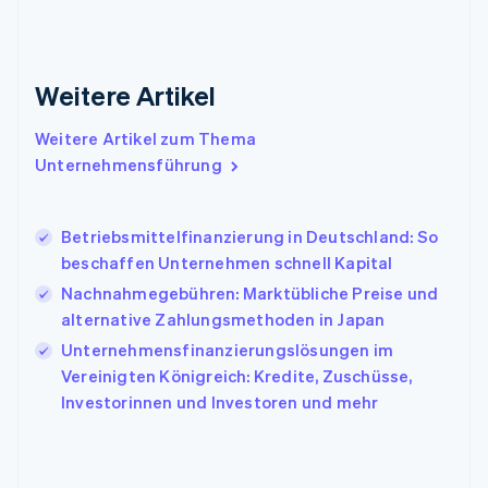
English
Griechenland
English
Indien
Weitere Artikel
English
Irland
Weitere Artikel zum Thema
English
Italien
Unternehmensführung
Italiano
English
Japan
日本語
English
Betriebsmittelfinanzierung in Deutschland: So
Kanada
beschaffen Unternehmen schnell Kapital
English
Français
Nachnahmegebühren: Marktübliche Preise und
Kroatien
English
Italiano
alternative Zahlungsmethoden in Japan
Lettland
Unternehmensfinanzierungslösungen im
English
Vereinigten Königreich: Kredite, Zuschüsse,
Liechtenstein
Investorinnen und Investoren und mehr
Deutsch
English
Litauen
English
Luxemburg