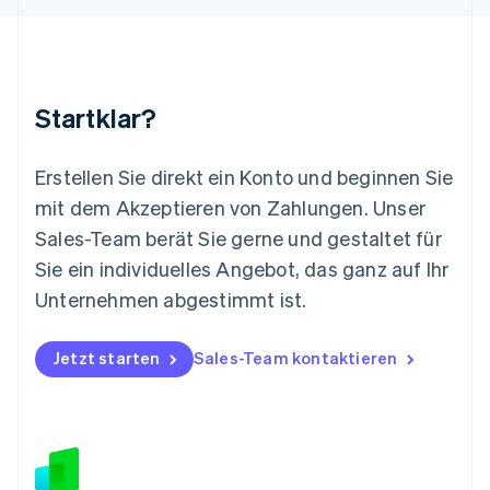
Français
Deutsch
English
Malaysia
English
简体中文
Malta
English
Startklar?
Mexiko
Español
English
Neuseeland
Erstellen Sie direkt ein Konto und beginnen Sie
English
mit dem Akzeptieren von Zahlungen. Unser
Niederlande
Nederlands
English
Sales-Team berät Sie gerne und gestaltet für
Norwegen
Sie ein individuelles Angebot, das ganz auf Ihr
English
Österreich
Unternehmen abgestimmt ist.
Deutsch
English
Polen
Jetzt starten
Sales-Team kontaktieren
English
Portugal
Português
English
Rumänien
English
Schweden