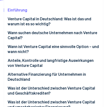
Betrugsprävention
Ecosystem
Atlas
Einführung
Start-up-Gründung
Partner
Stripe App-Marktplatz
Venture Capital in Deutschland: Was ist das und
Climate
warum ist es so wichtig?
CO₂-Entnahme
Identity
Markttrends im Bereich VC in Deutschland
Wann suchen deutsche Unternehmen nach Venture
Online-Identitätsprüfung
Capital?
Wann ist Venture Capital eine sinnvolle Option – und
wann nicht?
Anteile, Kontrolle und langfristige Auswirkungen
Stripe-Sessions 2026
von Venture Capital
Erfahren Sie, wie Stripe Lösungen für die Wirts
Jetzt ansehen
Eigentumsanteile, Entscheidungsrechte und
Alternative Finanzierung für Unternehmen in
Kontrolle
Deutschland
Auswirkungen auf Kapitalanteile
Was ist der Unterschied zwischen Venture Capital
und Geschäftskrediten?
Risiken und Wachstumschancen
Was ist der Unterschied zwischen Venture Capital
und umsatzbasierter Finanzierung?