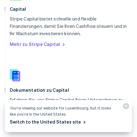
Svenska
English
Schweiz
Capital
Deutsch
Français
Italiano
English
Stripe Capital bietet schnelle und flexible
Singapur
English
简体中文
Finanzierungen, damit Sie Ihren Cashflow steuern und in
Slowakei
Ihr Wachstum investieren können.
English
Mehr zu Stripe Capital
Slowenien
English
Italiano
Sonderverwaltungsregion Hongkong,
China
English
简体中文
Spanien
Español
English
Dokumentation zu Capital
Thailand
ไทย
English
Erfahren Sie, wie Stripe Capital Ihrem Unternehmen zu
Tschechische Republik
mehr Wachstum verhelfen kann.
You’re viewing our website for Luxembourg, but it looks
English
like you’re in the United States.
Ungarn
Dokumentation im Detail
English
Switch to the United States site
Vereinigte Arabische Emirate
English