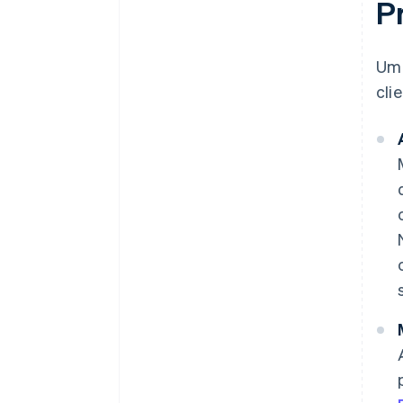
P
Um 
cli