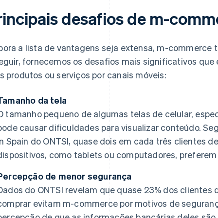
rincipais desafios de m-comm
ora a lista de vantagens seja extensa, m-commerce
eguir, fornecemos os desafios mais significativos qu
s produtos ou serviços por canais móveis:
Tamanho da tela
O tamanho pequeno de algumas telas de celular, espec
pode causar dificuldades para visualizar conteúdo. Se
in Spain
do ONTSI, quase dois em cada três clientes d
dispositivos, como tablets ou computadores, preferem 
Percepção de menor segurança
Dados do ONTSI revelam que quase 23% dos clientes q
comprar evitam m-commerce por motivos de segurança.
percepção de que as informações bancárias deles são m