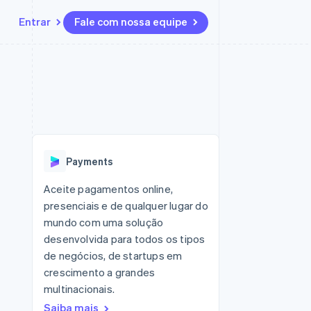
Entrar
Fale com nossa equipe
Recursos
Ecossistema
Contato
 marketplaces
Mais
Integrações de aplicativos
Parceiros
Fale com a equipe de vendas
Product roadmap
sões
Exemplos de códigos
Stripe App Marketplace
Seja um parceiro
Veja o que está chegando
ara plataformas
Blog de desenvolvedores
zer
Status da API
Radar
Prevenção de fraudes
Payments
Atlas
ativos
Incorporação de startups
Aceite pagamentos online,
presenciais e de qualquer lugar do
Climate
Remoção de carbono
mundo com uma solução
desenvolvida para todos os tipos
de negócios, de startups em
crescimento a grandes
multinacionais.
Saiba mais