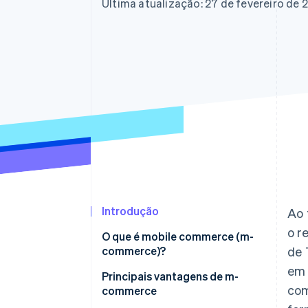
Última atualização: 27 de fevereiro de 
Introdução
Ao 
o r
O que é mobile commerce (m-
commerce)?
de 
em 
Principais vantagens de m-
com
commerce