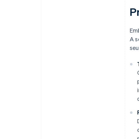
P
Emb
A s
seu