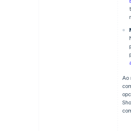
Ao 
com
opc
Sho
com