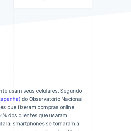
Stripe Sessions 2026
Veja como a Stripe está
construindo a
infraestrutura
econômica da IA.
Assista agora
ente usam seus celulares. Segundo
Espanha)
do Observatório Nacional
tes que fizeram compras online
51% dos clientes que usaram
lara: smartphones se tornaram a