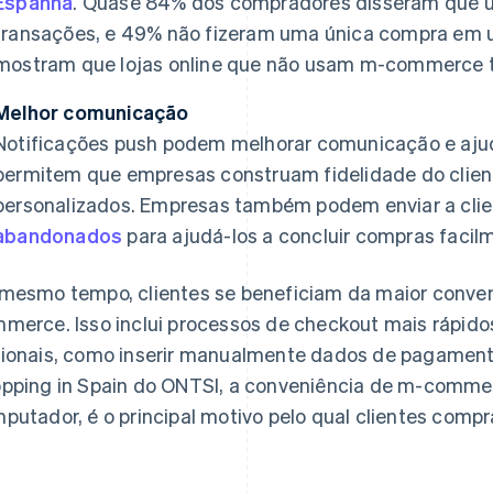
Espanha
. Quase 84% dos compradores disseram que u
transações, e 49% não fizeram uma única compra em
mostram que lojas online que não usam m-commerce tê
Melhor comunicação
Notificações push podem melhorar comunicação e ajud
permitem que empresas construam fidelidade do clie
personalizados. Empresas também podem enviar a cli
abandonados
para ajudá-los a concluir compras facil
mesmo tempo, clientes se beneficiam da maior conven
merce. Isso inclui processos de checkout mais rápido
ionais, como inserir manualmente dados de pagamento
pping in Spain
do ONTSI, a conveniência de m-comme
putador, é o principal motivo pelo qual clientes compr