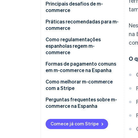
fer
Principais desafios de m-
tam
commerce
Práticas recomendadas para m-
Nes
commerce
na 
Como regulamentações
com
espanholas regem m-
commerce
O q
Lei 11/2023
Formas de pagamento comuns
em m-commerce na Espanha
PSD2
Cartões de crédito e débito
Como melhorar m-commerce
Lei de Serviços da Sociedade da
com a Stripe
Informação e Comércio
Carteiras digitais
Eletrônico (LSSI)
Aprimore o checkout com o
Perguntas frequentes sobre m-
Bizum
Stripe Checkout
commerce na Espanha
Lei Geral para a Proteção de
Compre agora e pague depois
Consumidores e Usuários
Integre pagamentos com os kits
Quais informações precisam ser
(BNPL)
de desenvolvimento de
exibidas em transações de m-
Comece já com Stripe
Regulamento Geral de Proteção
software (SDKs) móveis da
commerce?
Débito automático
de Dados (GDPR)
Stripe