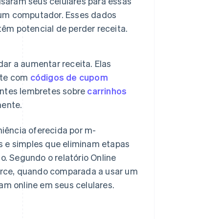
saram seus celulares para essas
 um computador. Esses dados
m potencial de perder receita.
ar a aumentar receita. Elas
nte com
códigos de cupom
entes lembretes sobre
carrinhos
mente.
iência oferecida por m-
s e simples que eliminam etapas
. Segundo o relatório
Online
rce, quando comparada a usar um
am online em seus celulares.