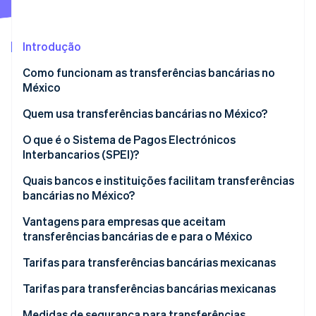
Ecossistema
Introdução
Stripe Sessions 2026
Parceiros
Como funcionam as transferências bancárias no
Stripe App Marketplace
Veja como a Stripe está construindo a infraestrutura econô
México
Assista agora
Quem usa transferências bancárias no México?
O que é o Sistema de Pagos Electrónicos
Interbancarios (SPEI)?
Quais bancos e instituições facilitam transferências
bancárias no México?
Vantagens para empresas que aceitam
transferências bancárias de e para o México
Tarifas para transferências bancárias mexicanas
BBVA México
Tarifas para transferências bancárias mexicanas
Banamex
BBVA México
Medidas de segurança para transferências