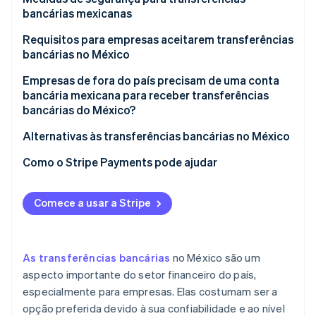
bancárias mexicanas
Santander México
Banamex
Requisitos para empresas aceitarem transferências
HSBC México
Santander México
bancárias no México
Banorte
HSBC México
Empresas de fora do país precisam de uma conta
bancária mexicana para receber transferências
Scotiabank México
Banorte
bancárias do México?
Scotiabank México
Alternativas às transferências bancárias no México
Como o Stripe Payments pode ajudar
Comece a usar a Stripe
As transferências bancárias
no México são um
aspecto importante do setor financeiro do país,
especialmente para empresas. Elas costumam ser a
opção preferida devido à sua confiabilidade e ao nível