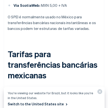
Via ScotiaWeb:
MXN 5,00 + IVA
O SPEI é normalmente usado no México para
transferências bancárias nacionais instantâneas e os
bancos podem ter estruturas de tarifas variadas.
Tarifas para
transferências bancárias
mexicanas
Aqui está um resumo das tarifas de transferência
You’re viewing our website for Brazil, but it looks like you’re
bancária para alguns dos principais bancos do México, a
in the United States.
partir de 2026:
Switch to the United States site