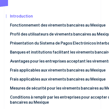
Découvrez les prochaines évolutions
Commerce en ligne
Radar
Prévention de la fraude
Introduction
Écosystème
Atlas
Fonctionnement des virements bancaires au Mexique
Constitution de start-up
Partenaires
Profil des utilisateurs de virements bancaires au Mexiq
Climate
Stripe App
Élimination du carbone
Marketplace
Présentation du Sistema de Pagos Electrónicos Interba
Identity
Vérification de l'identité
Banques et institutions facilitant les virements bancai
Avantages pour les entreprises acceptant les virement
Frais applicables aux virements bancaires au Mexique
BBVA México
Frais applicables aux virements bancaires au Mexique
Stripe Sessions 2026
Découvrez comment Stripe construit l’infrastructure écon
Banamex
BBVA México
Mesures de sécurité pour les virements bancaires au M
Regarder la vidéo
Santander México
Banamex
Conditions à remplir par les entreprises pour accepter
bancaires au Mexique
HSBC México
Santander México