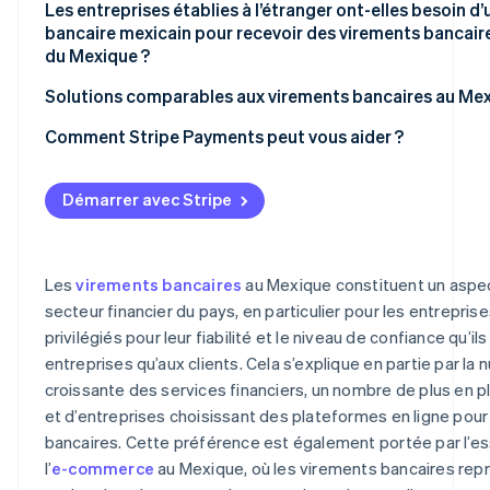
Les entreprises établies à l’étranger ont-elles besoin 
Banorte
HSBC México
bancaire mexicain pour recevoir des virements bancai
du Mexique ?
Scotiabank México
Banorte
Solutions comparables aux virements bancaires au Me
Scotiabank México
Comment Stripe Payments peut vous aider ?
Démarrer avec Stripe
Les
virements bancaires
au Mexique constituent un aspec
secteur financier du pays, en particulier pour les entreprise
privilégiés pour leur fiabilité et le niveau de confiance qu’il
entreprises qu’aux clients. Cela s’explique en partie par la 
croissante des services financiers, un nombre de plus en pl
et d’entreprises choisissant des plateformes en ligne pour
bancaires. Cette préférence est également portée par l’es
l’
e-commerce
au Mexique, où les virements bancaires rep