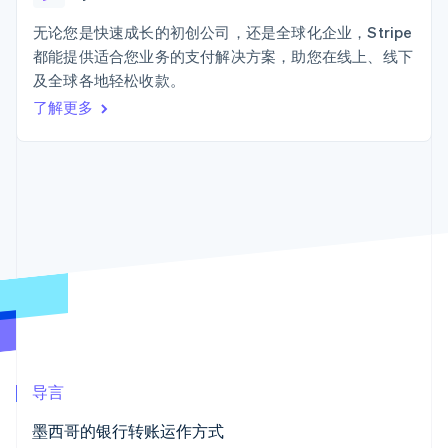
Boost
Stripe Sigma
产品路线图
SaaS
支付成功率优
自定义报告
Sessions 年度大会
无论您是快速成长的初创公司，还是全球化企业，Stripe
化
Data Pipeline
招聘
都能提供适合您业务的支付解决方案，助您在线上、线下
数据同步
Link
资源
新闻编辑室
加速结账
及全球各地轻松收款。
Stripe Press
按行业
应用程序集成
了解更多
代码示例
AI 企业
开发者博客
创作者经济
API 状态
联系
更多
游戏
Product roadmap
酒店、旅游与休闲
联系销售
了解未来规划
保险
成为合作伙伴
媒体与娱乐
Radar
非营利组织
欺诈防范
专业服务
Atlas
公共部门
初创企业注册
零售
Climate
碳移除
生态系统
导言
合作伙伴
墨西哥的银行转账运作方式
Stripe App Marketplace