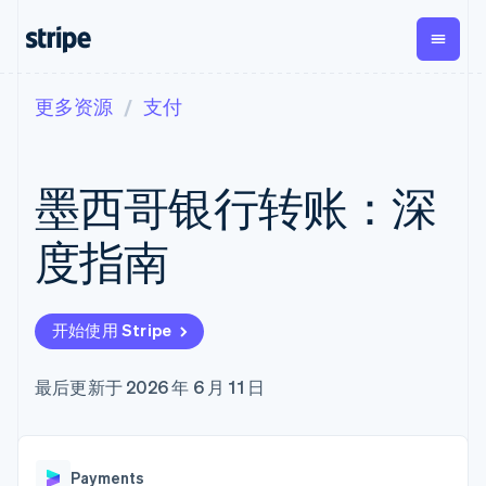
更多资源
支付
按企业阶段
文档
学习
支付
营收
资金管
平台
理
易市
大型企业
Stripe 文档
博客
Payments
Billing
初创企业
API 参考文档
客户案例
墨西哥银行转账：深
在线支付
经常性收入
Global
Conn
库与 SDK
指南
Payment links
Metronome
Payouts
Stripe Apps
按用量计费
平台
度指南
无代码支付
Subscriptions
向第三
按应用场景
Checkout
方打款
支持
预构建支付界
订阅管理
Crypto
指南
智能体商务
面
Invoicing
钱包、
加密货币
获取支持
一次性或定期
Elements
开始使用 Stripe
稳定币
电子商务
接受线上付款
管理支持方案
灵活的 UI 组件
账单
发行和
嵌入式金融
实施预建结账流程
专业服务
支付方式
Tax
发卡基
财务自动化
构建平台或交易市场
最后更新于 2026 年 6 月 11 日
Access to
销售税和增值
础设施
全球化企业
管理订阅
125+
税自动化
应用内支付
提供按用量计费
Terminal
Revenue
交易市场
发行稳定币支持的支付卡
线下支付
Recognition
公司
资金管理
使用代理预配和管理服务
会计自动化
Authorization
Payments
平台