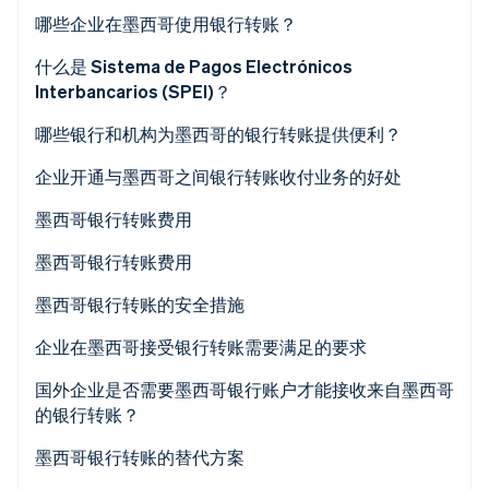
Stripe Sessions 2026
哪些企业在墨西哥使用银行转账？
了解 Stripe 如何为 AI 构建经济基础设施。
立即观看
什么是 Sistema de Pagos Electrónicos
Interbancarios (SPEI)？
哪些银行和机构为墨西哥的银行转账提供便利？
企业开通与墨西哥之间银行转账收付业务的好处
墨西哥银行转账费用
BBVA México（墨西哥毕尔巴鄂比斯开银行）
墨西哥银行转账费用
Banamex
BBVA México（墨西哥毕尔巴鄂比斯开银行）
墨西哥银行转账的安全措施
Santander México（桑坦德银行墨西哥分行）
Banamex
企业在墨西哥接受银行转账需要满足的要求
HSBC México（墨西哥汇丰银行）
Santander México（桑坦德银行墨西哥分行）
国外企业是否需要墨西哥银行账户才能接收来自墨西哥
的银行转账？
Banorte
HSBC México（墨西哥汇丰银行）
墨西哥银行转账的替代方案
Scotiabank México（丰业银行墨西哥分行）
Banorte