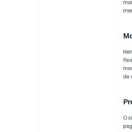
man
men
Mo
Nen
fle
mes
de 
Pr
O s
pag