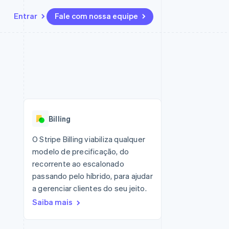
Entrar
Fale com nossa equipe
Recursos
Ecossistema
Contato
 marketplaces
Mais
Integrações de aplicativos
Parceiros
Fale com a equipe de vendas
Product roadmap
sões
Exemplos de códigos
Stripe App Marketplace
Seja um parceiro
Veja o que está chegando
ara plataformas
Blog de desenvolvedores
zer
Status da API
Radar
Prevenção de fraudes
Billing
Atlas
ativos
Incorporação de startups
O Stripe Billing viabiliza qualquer
modelo de precificação, do
Climate
Remoção de carbono
recorrente ao escalonado
passando pelo híbrido, para ajudar
a gerenciar clientes do seu jeito.
Saiba mais