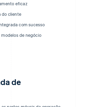
amento eficaz
 do cliente
ntegrada com sucesso
s modelos de negócio
ada de
 as partes móveis da operação