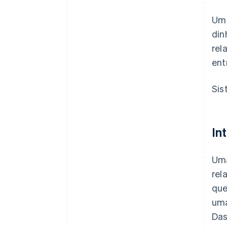
Um 
din
rel
ent
Sis
In
Uma
rel
que
um
Das