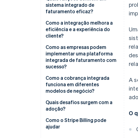
pro
sistema integrado de
faturamento eficaz?
imp
Integração completa
Como a integração melhora a
Uma
eficiência e a experiência do
Modelos flexíveis de
cliente?
sis
faturamento
rel
Eficiência
Como as empresas podem
Precisão automatizada
implementar uma plataforma
des
Experiência do cliente
integrada de faturamento com
Visibilidade em tempo real
rela
sucesso?
Preparação para conformidade
Mapeie como o dinheiro circula
Como a cobrança integrada
A s
funciona em diferentes
Extensibilidade para
int
Construa com responsabilidade
modelos de negócio?
desenvolvedores
compartilhada
ado
Empresas de assinatura
Quais desafios surgem com a
Faça a implementação por
adoção?
O q
etapas
Marketplaces e plataformas
Como o Stripe Billing pode
Desenvolva continuamente
Modelos baseados em uso ou
ajudar
híbridos