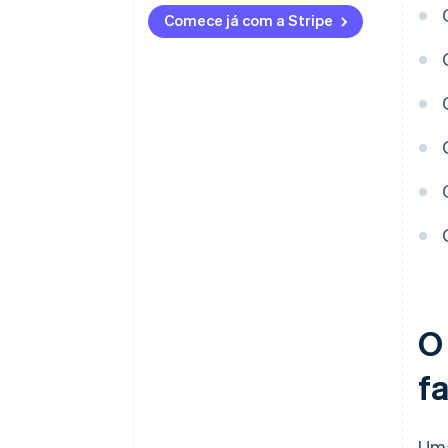
Comece já com a Stripe
O
f
Uma