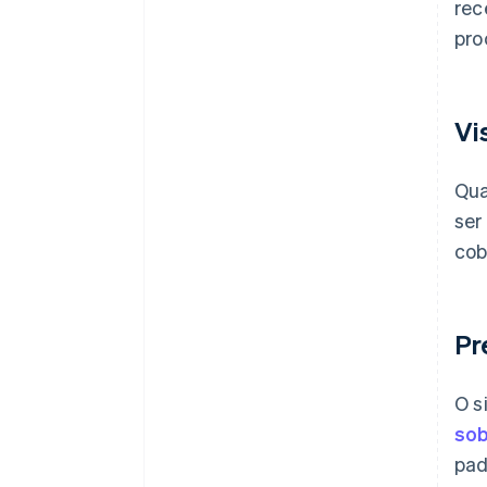
rec
pro
Vi
Qua
ser
cob
Pr
O s
sob
pad