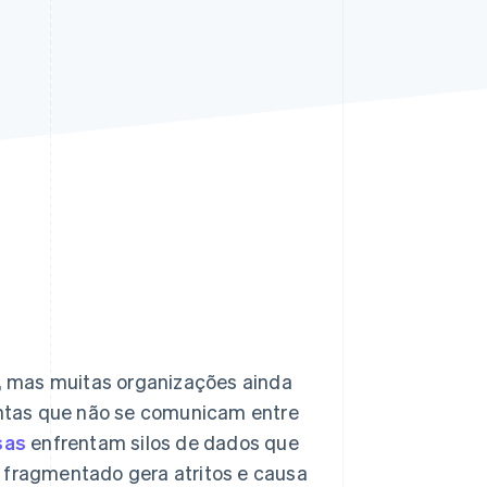
Stripe Sessions 2026
Veja como a Stripe está
construindo a
infraestrutura
econômica da IA.
Assista agora
, mas muitas organizações ainda
ntas que não se comunicam entre
sas
enfrentam silos de dados que
o fragmentado gera atritos e causa