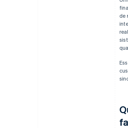
fin
de 
int
rea
sis
qua
Ess
cus
sin
Q
f