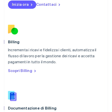
English
Inizia ora
Contattaci
Nuova Zelanda
English
Paesi Bassi
Nederlands
English
Polonia
English
Portogallo
Português
English
Billing
RAS di Hong Kong, Cina
Incrementa i ricavi e fidelizza i clienti, automatizza il
English
简体中文
flusso di lavoro per la gestione dei ricavi e accetta
Regno Unito
English
pagamenti in tutto il mondo.
Repubblica Ceca
Scopri Billing
English
Romania
English
Singapore
English
简体中文
Slovacchia
English
Documentazione di Billing
Slovenia