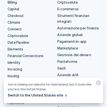
Billing
Criptovalute
Capital
E-commerce
Checkout
Strumenti finanziari
integrati
Climate
Automazione per finanza
Connect
Aziende globali
Criptovalute
Pagamenti in-app
Data Pipeline
Marketplace
Elements
Gestione del denaro
Financial Connections
Piattaforme
Identity
SaaS
Invoicing
Aziende di IA
Issuing
Creator economy
Link
You’re viewing our website for Switzerland, but it looks like
Gaming
Managed Payments
you’re in the United States.
Ospitalità, viaggi e
Switch to the United States site
Link di pagamento
tempo libero
Payments