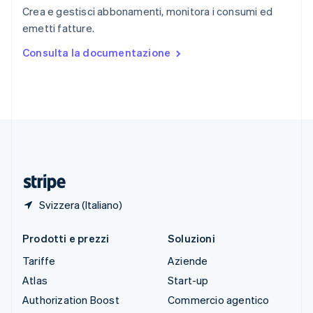
English
Italiano
Crea e gestisci abbonamenti, monitora i consumi ed
Spagna
emetti fatture.
Español
English
Stati Uniti
Consulta la documentazione
English
Español
简体中文
Svezia
Svenska
English
Svizzera
Deutsch
Français
Italiano
English
Thailandia
ไทย
English
Ungheria
English
Svizzera (Italiano)
Prodotti e prezzi
Soluzioni
Tariffe
Aziende
Atlas
Start-up
Authorization Boost
Commercio agentico