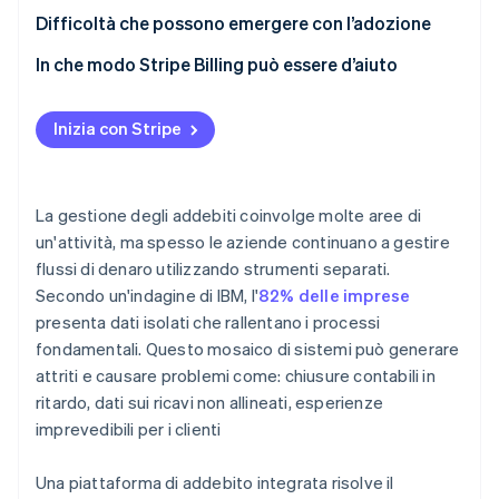
Flessibilità per gli sviluppatori
Attività che offrono abbonamenti
Difficoltà che possono emergere con l’adozione
Implementala in modo graduale e strutturato
Marketplace e piattaforme
In che modo Stripe Billing può essere d’aiuto
Sviluppala in modo continuativo
Modelli basati sull’utilizzo o modelli ibridi
Inizia con Stripe
La gestione degli addebiti coinvolge molte aree di
un'attività, ma spesso le aziende continuano a gestire
flussi di denaro utilizzando strumenti separati.
Secondo un'indagine di IBM, l'
82% delle imprese
presenta dati isolati che rallentano i processi
fondamentali. Questo mosaico di sistemi può generare
attriti e causare problemi come: chiusure contabili in
ritardo, dati sui ricavi non allineati, esperienze
imprevedibili per i clienti
Una piattaforma di addebito integrata risolve il