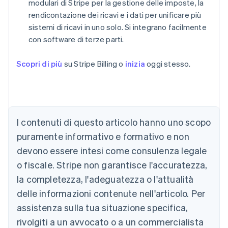
modulari di Stripe per la gestione delle imposte, la
rendicontazione dei ricavi e i dati per unificare più
sistemi di ricavi in uno solo. Si integrano facilmente
con software di terze parti.
Scopri di più
su Stripe Billing o
inizia
oggi stesso.
Australia
English
Austria
I contenuti di questo articolo hanno uno scopo
Deutsch
English
puramente informativo e formativo e non
Belgio
devono essere intesi come consulenza legale
Nederlands
Français
Deutsch
English
Brasile
o fiscale. Stripe non garantisce l'accuratezza,
Português
English
la completezza, l'adeguatezza o l'attualità
Bulgaria
English
delle informazioni contenute nell'articolo. Per
Canada
assistenza sulla tua situazione specifica,
English
Français
Cina continentale
rivolgiti a un avvocato o a un commercialista