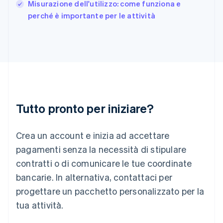
English
Misurazione dell'utilizzo: come funziona e
India
perché è importante per le attività
English
Irlanda
English
Italia
Italiano
English
Lettonia
English
Liechtenstein
Deutsch
English
Tutto pronto per iniziare?
Lituania
English
Crea un account e inizia ad accettare
Lussemburgo
Français
Deutsch
English
pagamenti senza la necessità di stipulare
Malaysia
contratti o di comunicare le tue coordinate
English
简体中文
Malta
bancarie. In alternativa, contattaci per
English
progettare un pacchetto personalizzato per la
Messico
tua attività.
Español
English
Norvegia