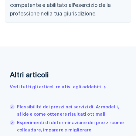
简体中文
English
competente e abilitato all'esercizio della
Cipro
professione nella tua giurisdizione.
English
Croazia
English
Italiano
Danimarca
English
Emirati Arabi Uniti
English
Estonia
English
Finlandia
Altri articoli
English
Svenska
Francia
Vedi tutti gli articoli relativi agli addebiti
Français
English
Germania
Deutsch
English
Flessibilità dei prezzi nei servizi di IA: modelli,
Giappone
日本語
English
sfide e come ottenere risultati ottimali
Gibilterra
Esperimenti di determinazione dei prezzi: come
English
collaudare, imparare e migliorare
Grecia