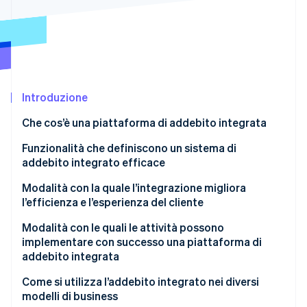
Scopri cosa ti aspetta
Radar
Ecosistema
Prevenzione delle frodi
Partner
Atlas
Stripe App Marketplace
Costituzione di start-up
Introduzione
Climate
Rimozione del carbonio
Che cos’è una piattaforma di addebito integrata
Identity
Verifica online dell'identità
Funzionalità che definiscono un sistema di
addebito integrato efficace
Integrazione completa
Modalità con la quale l’integrazione migliora
l’efficienza e l’esperienza del cliente
Modelli di addebito flessibili
Stripe Sessions 2026
Efficienza
Modalità con le quali le attività possono
Scopri come Stripe sta costruendo l'infrastruttura economi
Precisione automatizzata
implementare con successo una piattaforma di
Guarda ora
Esperienza del cliente
addebito integrata
Visibilità in tempo reale
Definisci come fluiscono i pagamenti
Come si utilizza l’addebito integrato nei diversi
Gestione della conformità
modelli di business
Progettala con una responsabilità condivisa