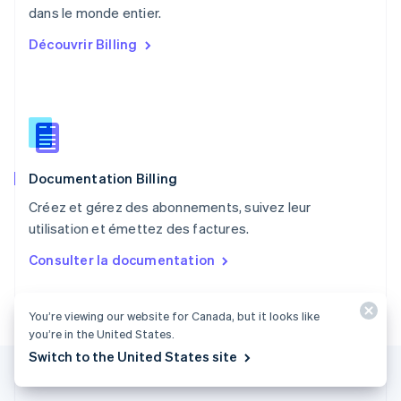
English
dans le monde entier.
Portugal
Découvrir Billing
Português
English
RAS de Hong Kong, Chine
English
简体中文
République tchèque
English
Roumanie
English
Documentation Billing
Royaume-Uni
English
Créez et gérez des abonnements, suivez leur
Singapour
utilisation et émettez des factures.
English
简体中文
Slovaquie
Consulter la documentation
English
Slovénie
English
Italiano
You’re viewing our website for Canada, but it looks like
Suède
you’re in the United States.
Svenska
English
Switch to the United States site
Suisse
Deutsch
Français
Italiano
English
Thaïlande