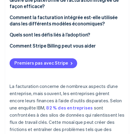
Expérience client
façon efficace?
Visibilité en temps réel
Décrire comment l’argent circule
Comment la facturation intégrée est-elle utilisée
Préparation à la conformité
dans les différents modèles économiques?
Construire en propriété partagée
Extensibilité développeur
Entreprises proposant des services par abonnement
Quels sont les défis liés à l’adoption?
Déployer méthodiquement
Marchés et plateformes
Comment Stripe Billing peut vous aider
Développement continu
Modèles fondés sur l’utilisation ou hybrides
Premiers pas avec Stripe
La facturation concerne de nombreux aspects d’une
entreprise, mais souvent, les entreprises gèrent
encore leurs finances à l’aide d’outils disparates. Selon
une enquête IBM,
82 % des entreprises
sont
confrontées à des silos de données qui ralentissent les
flux de travail clés. Cette mosaïque peut créer des
frictions et entraîner des problèmes tels que des