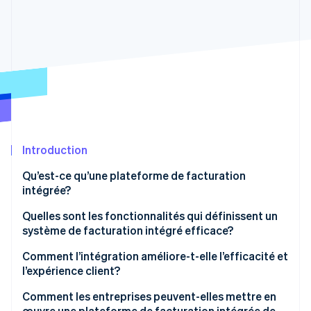
Commerce de détail
État des API
Atlas
Constitution d'une entreprise
Climate
Élimination du carbone
Écosystème
Identity
Partenaires
Vérification de l'identité
Stripe App Marketplace
Introduction
Stripe Sessions 2026
Qu’est-ce qu’une plateforme de facturation
Découvrez comment Stripe construit l’infrastructure écon
intégrée?
l’IA.
Regarder
Quelles sont les fonctionnalités qui définissent un
système de facturation intégré efficace?
Intégration complète
Comment l’intégration améliore-t-elle l’efficacité et
l’expérience client?
Modèles de facturation flexibles
Efficacité
Comment les entreprises peuvent-elles mettre en
Précision automatisée
œuvre une plateforme de facturation intégrée de