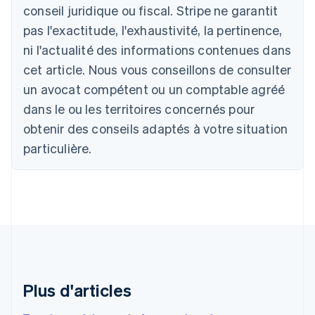
conseil juridique ou fiscal. Stripe ne garantit
English
Autriche
pas l'exactitude, l'exhaustivité, la pertinence,
Deutsch
English
ni l'actualité des informations contenues dans
Belgique
cet article. Nous vous conseillons de consulter
Nederlands
Français
Deutsch
English
Brésil
un avocat compétent ou un comptable agréé
Português
English
dans le ou les territoires concernés pour
Bulgarie
obtenir des conseils adaptés à votre situation
English
Canada
particulière.
English
Français
Chine continentale
简体中文
English
Chypre
English
Croatie
English
Italiano
Danemark
English
Émirats arabes unis
Plus d'articles
English
Espagne