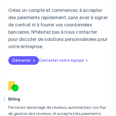
日本語
English
Créez un compte et commencez à accepter
Lettonie
English
des paiements rapidement, sans avoir à signer
Liechtenstein
de contrat ni à fournir vos coordonnées
Deutsch
English
Lituanie
bancaires. N'hésitez pas à nous contacter
English
pour discuter de solutions personnalisées pour
Luxembourg
votre entreprise.
Français
Deutsch
English
Malaisie
English
简体中文
Démarrer
Contacter notre équipe
Malte
English
Mexique
Español
English
Norvège
English
Nouvelle-Zélande
English
Billing
Pays-Bas
Percevez davantage de revenus, automatisez vos flux
Nederlands
English
de gestion des revenus, et acceptez les paiements
Pologne