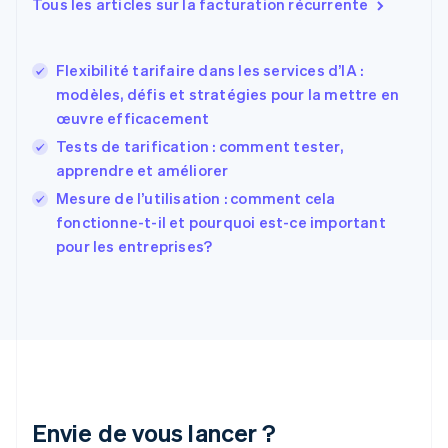
Tous les articles sur la facturation récurrente
Español
English
Estonie
English
Flexibilité tarifaire dans les services d’IA :
États-Unis
modèles, défis et stratégies pour la mettre en
English
Español
简体中文
œuvre efficacement
Finlande
English
Svenska
Tests de tarification : comment tester,
France
apprendre et améliorer
Français
English
Mesure de l’utilisation : comment cela
Gibraltar
English
fonctionne-t-il et pourquoi est-ce important
Grèce
pour les entreprises?
English
Hongrie
English
Inde
English
Irlande
English
Italie
Italiano
English
Envie de vous lancer ?
Japon