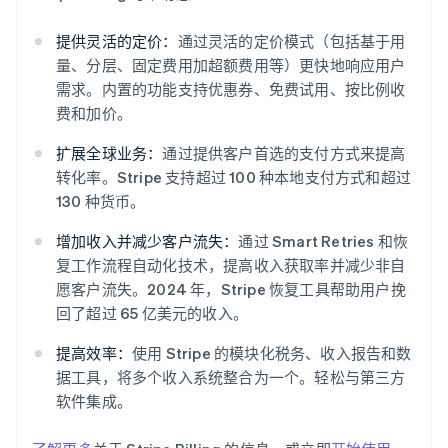
提供灵活的定价：
通过灵活的定价模式（包括基于用
量、分层、固定费用加超额费用等）更快地响应用户
需求。内置的功能支持优惠券、免费试用、按比例收
费和加价。
扩展全球业务：
通过提供客户首选的支付方式来提高
转化率。Stripe 支持超过 100 种本地支付方式和超过
阿联酋
130 种货币。
English
爱尔兰
增加收入并减少客户流失：
通过 Smart Retries 和恢
English
复工作流程自动化技术，提高收入获取率并减少非自
爱沙尼亚
愿客户流失。2024 年，Stripe 恢复工具帮助用户挽
English
回了超过 65 亿美元的收入。
奥地利
Deutsch
English
提高效率：
使用 Stripe 的模块化税务、收入报告和数
澳大利亚
据工具，将多个收入系统整合为一个。轻松与第三方
English
巴西
软件集成。
Português
English
保加利亚