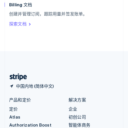
English
Billing 文档
意大利
创建并管理订阅，跟踪用量并签发账单。
Italiano
English
印度
探索文档
English
英国
English
直布罗陀
English
中国内地
简体中文
English
中国香港特别行政区
English
简体中文
中国内地 (简体中文)
产品和定价
解决方案
定价
企业
Atlas
初创公司
Authorization Boost
智能体商务