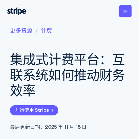
更多资源
计费
按企业阶段
文档
学习
支付
营收
资金管
平台
理
易市
大型企业
Stripe 文档
博客
Payments
Billing
初创企业
API 参考文档
客户案例
集成式计费平台：互
在线支付
经常性收入
Global
Conn
库与 SDK
指南
Payment links
Metronome
Payouts
Stripe Apps
按用量计费
平台
联系统如何推动财务
无代码支付
Subscriptions
向第三
按应用场景
Checkout
方打款
支持
预构建支付界
订阅管理
效率
指南
智能体商务
面
Invoicing
加密货币
获取支持
一次性或定期
Elements
电子商务
接受线上付款
托管支持方案
灵活的 UI 组件
账单
嵌入式金融
实施预置结账流程
专业服务
支付方式
Tax
开始使用 Stripe
财务自动化
构建平台或交易市场
Access to
销售税和增值
全球化企业
管理订阅
125+
税自动化
应用内支付
提供按用量计费
Authorization
Revenue
最后更新日期：2025 年 11 月 18 日
交易市场
发行稳定币支持的支付卡
Boost
Recognition
公司
资金管理
通过智能体配置和管理服
支付成功率优
会计自动化
平台
务