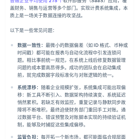
普通企业平均使用 275 个
软件即服务（SaaS）应用，覆
盖财务、销售与运营等多个部门。实现计费系统集成，本
质上是一场关于数据连接的攻坚战。
以下是一些常见问题：
数据一致性：
最微小的数据偏差（如 ID 格式、币种或
时间戳）都可能在报表与自动化流程中引发连锁问
题。相比事前统一规范，在系统上线后修复数据管理
问题的成本要高昂得多。成功的团队会在启动集成
前，就完成数据字段标准化与对账逻辑的统一。
系统漂移：
随着企业规模扩张，系统集成可能出现偏
移：新工具不断引入、数据架构持续演变、系统延迟
悄然累积。若缺乏有效监控，重复记录与静默同步故
障将不断堆积，最终迫使财务部门重回手工对账。通
过数据平台、错误预警及对账脚本实现的持续验证机
制，能够及时捕捉这些集成偏移。
监管负担：
每开拓一个新市场，都可能面临合规层面