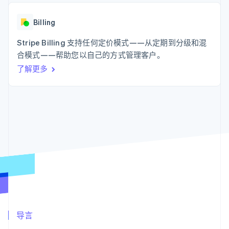
化
Stripe Sigma
产品路线图
SaaS
自定义报告
Link
Sessions 年度大会
加速结账
Data Pipeline
Billing
招聘
数据同步
资讯中心
资源
Stripe Billing 支持任何定价模式——从定期到分级和混
Stripe Press
按行业
合模式——帮助您以自己的方式管理客户。
应用集成
了解更多
AI 企业
代码示例
更多
创作者经济
开发者博客
联系
Product roadmap
游戏
API 状态
了解未来规划
酒店、旅游与休闲
联系销售
保险
Radar
成为合作伙伴
媒体与娱乐
欺诈防范
非营利组织
Atlas
专业服务
初创企业注册
公共部门
零售
Climate
碳移除
生态系统
合作伙伴
导言
Stripe App Marketplace
Stripe Sessions 2026