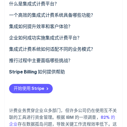
什么是集成式计费平台？
了解 Stripe 如何为 AI 构建经济基础设施。
立即观看
一个高效的集成式计费系统具备哪些功能？
全面集成
集成如何提升效率和客户体验？
灵活的计费模式
高效
企业如何成功实施集成式计费平台？
精准自动化
客户体验
厘清交易的全链路路径
集成式计费系统如何适配不同的业务模式？
实时可见性
建立共享所有权
订阅业务
推行过程中主要面临哪些挑战？
合规就绪
分步推进
交易市场和平台
Stripe Billing 如何提供帮助
开发人员可扩展性
持续迭代
基于使用量或混合模式
开始使用 Stripe
计费业务贯穿企业众多部门，但许多公司仍在使用互不关
联的工具进行资金管理。根据 IBM 的一项调查，
82% 的
企业
存在数据孤岛问题，导致关键工作流程效率低下。这