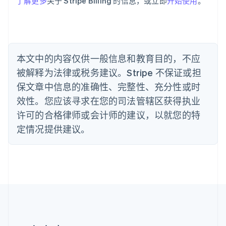
了解更多
关于 Stripe Billing 的信息，或立即
开始使用
。
English
比利时
Nederlands
Français
Deutsch
English
波兰
English
丹麦
本文中的内容仅供一般信息和教育目的，不应
English
被解释为法律或税务建议。Stripe 不保证或担
德国
保文章中信息的准确性、完整性、充分性或时
Deutsch
English
法国
效性。您应该寻求在您的司法管辖区获得执业
Français
English
许可的合格律师或会计师的建议，以就您的特
芬兰
定情况提供建议。
English
Svenska
荷兰
Nederlands
English
加拿大
English
Français
捷克
English
克罗地亚
English
Italiano
拉脱维亚