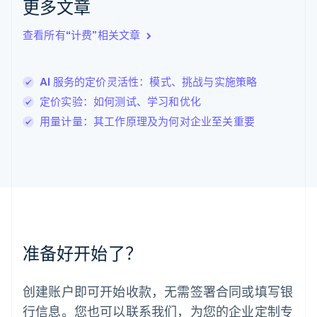
更多文章
English
立陶宛
查看所有“计费”相关文章
English
列支敦士登
Deutsch
English
卢森堡
AI 服务的定价灵活性：模式、挑战与实施策略
Français
Deutsch
English
定价实验：如何测试、学习和优化
罗马尼亚
用量计量：其工作原理及为何对企业至关重要
English
马尔他
English
马来西亚
English
简体中文
美国
English
Español
简体中文
墨西哥
Español
English
准备好开始了？
挪威
English
葡萄牙
创建账户即可开始收款，无需签署合同或填写银
Português
English
行信息。您也可以联系我们，为您的企业定制专
日本