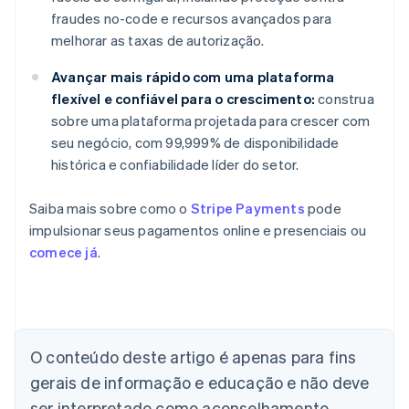
fraudes no-code e recursos avançados para
melhorar as taxas de autorização.
Avançar mais rápido com uma plataforma
flexível e confiável para o crescimento:
construa
sobre uma plataforma projetada para crescer com
seu negócio, com 99,999% de disponibilidade
histórica e confiabilidade líder do setor.
Saiba mais sobre como o
Stripe Payments
pode
impulsionar seus pagamentos online e presenciais ou
comece já
.
Alemanha
O conteúdo deste artigo é apenas para fins
Deutsch
English
Austrália
gerais de informação e educação e não deve
English
ser interpretado como aconselhamento