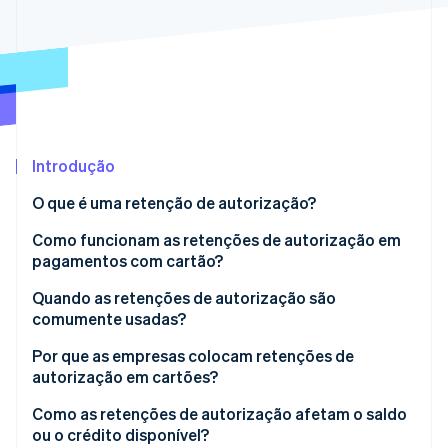
Ecossistema
Stripe Sessions 2026
Parceiros
Stripe App Marketplace
Veja como a Stripe está construindo a infraestrutura econô
Assista agora
Introdução
O que é uma retenção de autorização?
Como funcionam as retenções de autorização em
pagamentos com cartão?
Quando as retenções de autorização são
comumente usadas?
Por que as empresas colocam retenções de
autorização em cartões?
Como as retenções de autorização afetam o saldo
ou o crédito disponível?