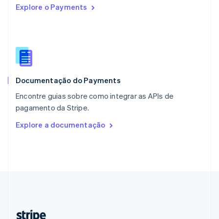
Explore o Payments
Nederlands
English
Polônia
English
Portugal
Português
English
RAE de Hong Kong, China
English
简体中文
Documentação do Payments
Reino Unido
English
Encontre guias sobre como integrar as APIs de
República Tcheca
pagamento da Stripe.
English
Romênia
Explore a documentação
English
Singapura
English
简体中文
Suécia
Svenska
English
Suíça
Deutsch
Français
Italiano
English
Tailândia
ไทย
English