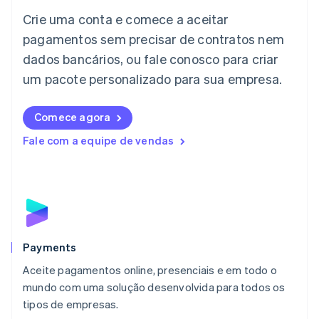
Itália
Crie uma conta e comece a aceitar
Italiano
English
Japão
pagamentos sem precisar de contratos nem
日本語
English
dados bancários, ou fale conosco para criar
Letônia
English
um pacote personalizado para sua empresa.
Liechtenstein
Deutsch
English
Comece agora
Lituânia
English
Fale com a equipe de vendas
Luxemburgo
Français
Deutsch
English
Malásia
English
简体中文
Malta
English
México
Español
English
Payments
Noruega
Aceite pagamentos online, presenciais e em todo o
English
mundo com uma solução desenvolvida para todos os
Nova Zelândia
English
tipos de empresas.
Países Baixos