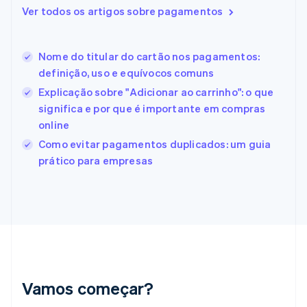
Eslovênia
Ver todos os artigos sobre pagamentos
English
Italiano
Espanha
Español
English
Nome do titular do cartão nos pagamentos:
Estados Unidos
definição, uso e equívocos comuns
English
Español
简体中文
Estônia
Explicação sobre "Adicionar ao carrinho": o que
English
significa e por que é importante em compras
Finlândia
online
English
Svenska
França
Como evitar pagamentos duplicados: um guia
Français
English
prático para empresas
Gibraltar
English
Grécia
English
Hungria
English
Índia
English
Irlanda
Vamos começar?
English