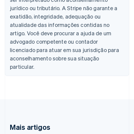
Áustria
jurídico ou tributário. A Stripe não garante a
Deutsch
English
Bélgica
exatidão, integridade, adequação ou
Nederlands
Français
Deutsch
English
atualidade das informações contidas no
Brasil
Português
English
artigo. Você deve procurar a ajuda de um
Bulgária
advogado competente ou contador
English
Canadá
licenciado para atuar em sua jurisdição para
English
Français
aconselhamento sobre sua situação
China continental
particular.
简体中文
English
Chipre
English
Croácia
English
Italiano
Dinamarca
English
Emirados Árabes Unidos
English
Eslováquia
Mais artigos
English