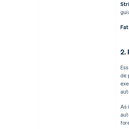
Str
gui
Fat
2.
Ess
de 
exe
aut
As 
aut
for