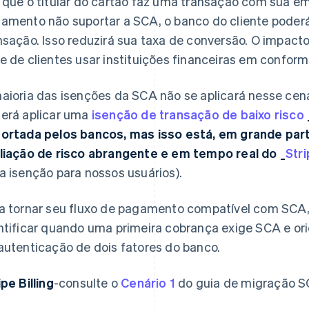
 que o titular do cartão faz uma transação com sua em
amento não suportar a SCA, o banco do cliente poderá 
nsação. Isso reduzirá sua taxa de conversão. O impact
e de clientes usar instituições financeiras em confor
aioria das isenções da SCA não se aplicará nesse cen
erá aplicar uma
isenção de transação de baixo risco
ortada pelos bancos, mas isso está, em grande parte
liação de risco abrangente e em tempo real do _
Str
a isenção para nossos usuários).
a tornar seu fluxo de pagamento compatível com SCA,
ntificar quando uma primeira cobrança exige SCA e ori
autenticação de dois fatores do banco.
ipe Billing
-consulte o
Cenário 1
do guia de migração SCA