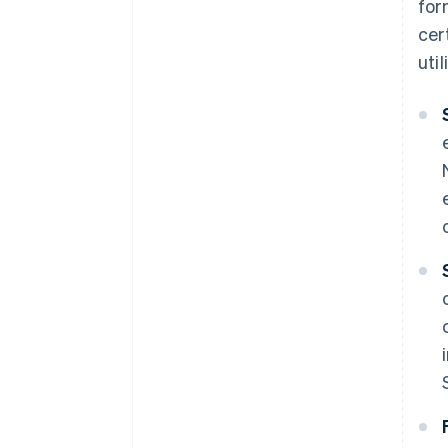
for
cer
util