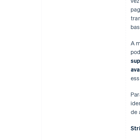
vez
pag
tra
bas
A m
pod
sup
ava
ess
Par
ide
de 
Str