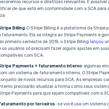
neceremos recursos e diretrizes relevantes. É possível
tificar de que está em conformidade com a SCA para 
iza:
Stripe Billing
-O Stripe Billing é a plataforma da Stripe
e faturamento. Ela se integra ao Stripe Payments e ge
No primeiro semestre de 2019, o Stripe Billing
lançou
um
e os usuários só precisam fazer alguns ajustes em sua
compatíveis com SCA.
Stripe Payments + faturamento interno
-algumas emp
com um sistema de faturamento interno. O Stripe P
conjunto de novos recursos para SCA. As empresas c
interno precisarão atualizar a forma como seus sistem
Stripe Payments para que sejam compatíveis com a S
Faturamento por terceiros
-se você usa um sistema d