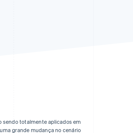
Stripe Sessions 2026
Veja como a Stripe está
construindo a
infraestrutura
econômica da IA.
Assista agora
ão sendo totalmente aplicados em
do uma grande mudança no cenário