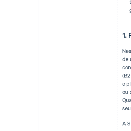
1.
Nes
de 
com
(B2
o p
ou 
Qua
seu
A S