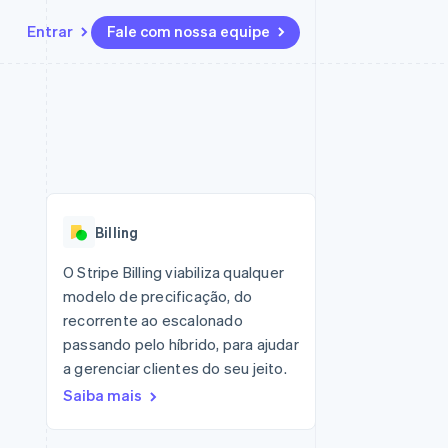
Entrar
Fale com nossa equipe
Recursos
Ecossistema
Contato
 marketplaces
Mais
Integrações de aplicativos
Parceiros
Fale com a equipe de vendas
Product roadmap
sões
Exemplos de códigos
Stripe App Marketplace
Seja um parceiro
Veja o que está chegando
ara plataformas
Blog de desenvolvedores
zer
Status da API
Radar
Prevenção de fraudes
Billing
Atlas
ativos
Incorporação de startups
O Stripe Billing viabiliza qualquer
modelo de precificação, do
Climate
Remoção de carbono
recorrente ao escalonado
passando pelo híbrido, para ajudar
a gerenciar clientes do seu jeito.
Saiba mais