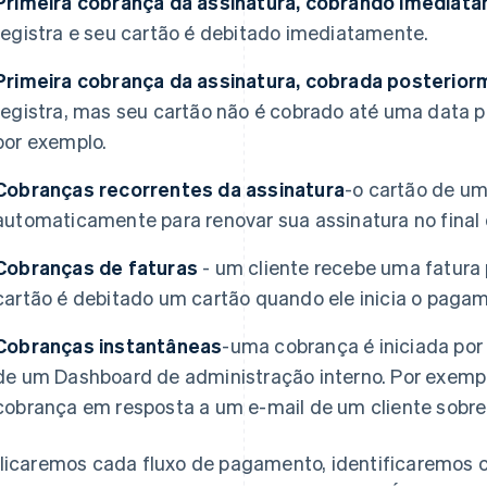
Primeira cobrança da assinatura, cobrando imediat
registra e seu cartão é debitado imediatamente.
Primeira cobrança da assinatura, cobrada posterio
registra, mas seu cartão não é cobrado até uma data po
por exemplo.
Cobranças recorrentes da assinatura
-o cartão de um
automaticamente para renovar sua assinatura no final 
Cobranças de faturas
- um cliente recebe uma fatura
cartão é debitado um cartão quando ele inicia o paga
Cobranças instantâneas
-uma cobrança é iniciada por
de um Dashboard de administração interno. Por exempl
cobrança em resposta a um e-mail de um cliente sobr
licaremos cada fluxo de pagamento, identificaremos 