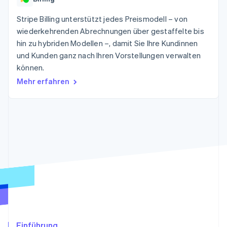
Betrugsprävention
Ecosystem
Stripe Billing unterstützt jedes Preismodell – von
Atlas
Start-up-Gründung
Partner
wiederkehrenden Abrechnungen über gestaffelte bis
Stripe App-Marktplatz
hin zu hybriden Modellen –, damit Sie Ihre Kundinnen
Climate
CO₂-Entnahme
und Kunden ganz nach Ihren Vorstellungen verwalten
können.
Identity
Online-Identitätsprüfung
Mehr erfahren
Stripe-Sessions 2026
Erfahren Sie, wie Stripe Lösungen für die W
Jetzt ansehen
Einführung