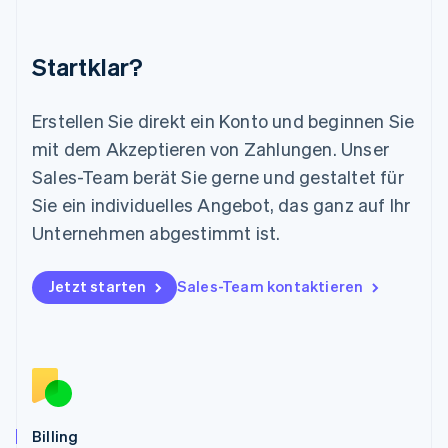
English
简体中文
Malta
English
Startklar?
Mexiko
Español
English
Neuseeland
Erstellen Sie direkt ein Konto und beginnen Sie
English
mit dem Akzeptieren von Zahlungen. Unser
Niederlande
Nederlands
English
Sales-Team berät Sie gerne und gestaltet für
Norwegen
Sie ein individuelles Angebot, das ganz auf Ihr
English
Österreich
Unternehmen abgestimmt ist.
Deutsch
English
Polen
Jetzt starten
Sales-Team kontaktieren
English
Portugal
Português
English
Rumänien
English
Schweden
Svenska
English
Schweiz
Billing