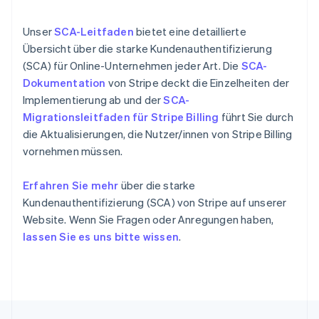
English
Indien
Unser
SCA-Leitfaden
bietet eine detaillierte
English
Übersicht über die starke Kundenauthentifizierung
Irland
English
(SCA) für Online-Unternehmen jeder Art. Die
SCA-
Italien
Dokumentation
von Stripe deckt die Einzelheiten der
Italiano
English
Implementierung ab und der
SCA-
Japan
Migrationsleitfaden für Stripe Billing
führt Sie durch
日本語
English
die Aktualisierungen, die Nutzer/innen von Stripe Billing
Kanada
English
Français
vornehmen müssen.
Kroatien
English
Italiano
Erfahren Sie mehr
über die starke
Lettland
Kundenauthentifizierung (SCA) von Stripe auf unserer
English
Website. Wenn Sie Fragen oder Anregungen haben,
Liechtenstein
Deutsch
English
lassen Sie es uns bitte wissen
.
Litauen
English
Luxemburg
Français
Deutsch
English
Malaysia