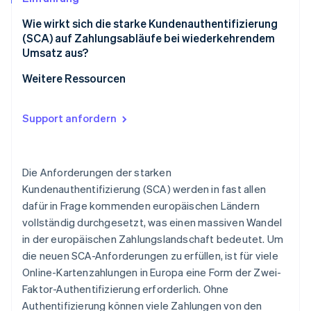
Wie wirkt sich die starke Kundenauthentifizierung
(SCA) auf Zahlungsabläufe bei wiederkehrendem
Umsatz aus?
1. Erste Abo-Zahlungen mit sofortiger Abwicklung
Weitere Ressourcen
2. Erste Abo-Zahlungen mit späterer Abwicklung
Support anfordern
3. Wiederkehrende Abo-Zahlungen
4. Rechnungszahlungen
Die Anforderungen der starken
5. Ad-hoc-Zahlungen
Kundenauthentifizierung (SCA) werden in fast allen
dafür in Frage kommenden europäischen Ländern
Berichterstattung
vollständig durchgesetzt, was einen massiven Wandel
in der europäischen Zahlungslandschaft bedeutet. Um
die neuen SCA-Anforderungen zu erfüllen, ist für viele
Online-Kartenzahlungen in Europa eine Form der Zwei-
Faktor-Authentifizierung erforderlich. Ohne
Authentifizierung können viele Zahlungen von den