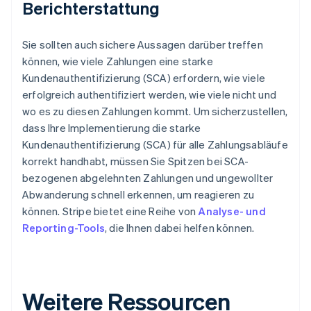
Berichterstattung
English
Belgien
Nederlands
Français
Deutsch
English
Sie sollten auch sichere Aussagen darüber treffen
Brasilien
können, wie viele Zahlungen eine starke
Português
English
Bulgarien
Kundenauthentifizierung (SCA) erfordern, wie viele
English
erfolgreich authentifiziert werden, wie viele nicht und
Dänemark
wo es zu diesen Zahlungen kommt. Um sicherzustellen,
English
dass Ihre Implementierung die starke
Deutschland
Kundenauthentifizierung (SCA) für alle Zahlungsabläufe
Deutsch
English
Estland
korrekt handhabt, müssen Sie Spitzen bei SCA-
English
bezogenen abgelehnten Zahlungen und ungewollter
Festlandchina
Abwanderung schnell erkennen, um reagieren zu
简体中文
English
können. Stripe bietet eine Reihe von
Analyse- und
Finnland
Reporting-Tools
, die Ihnen dabei helfen können.
English
Svenska
Frankreich
Français
English
Gibraltar
English
Weitere Ressourcen
Griechenland