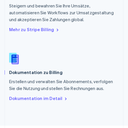
Deutsch
Français
Italiano
English
Steigern und bewahren Sie Ihre Umsätze,
Singapur
English
简体中文
automatisieren Sie Workflows zur Umsatzgestaltung
Slowakei
und akzeptieren Sie Zahlungen global.
English
Mehr zu Stripe Billing
Slowenien
English
Italiano
Sonderverwaltungsregion Hongkong,
China
English
简体中文
Spanien
Español
English
Dokumentation zu Billing
Thailand
ไทย
English
Erstellen und verwalten Sie Abonnements, verfolgen
Tschechische Republik
Sie die Nutzung und stellen Sie Rechnungen aus.
English
Ungarn
Dokumentation im Detail
English
Vereinigte Arabische Emirate
English
Vereinigte Staaten
English
Español
简体中文