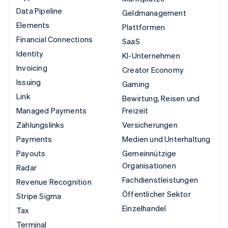
Data Pipeline
Geldmanagement
Elements
Plattformen
Financial Connections
SaaS
Identity
KI-Unternehmen
Invoicing
Creator Economy
Issuing
Gaming
Link
Bewirtung, Reisen und
Managed Payments
Freizeit
Zahlungslinks
Versicherungen
Payments
Medien und Unterhaltung
Payouts
Gemeinnützige
Organisationen
Radar
Fachdienstleistungen
Revenue Recognition
Öffentlicher Sektor
Stripe Sigma
Einzelhandel
Tax
Terminal