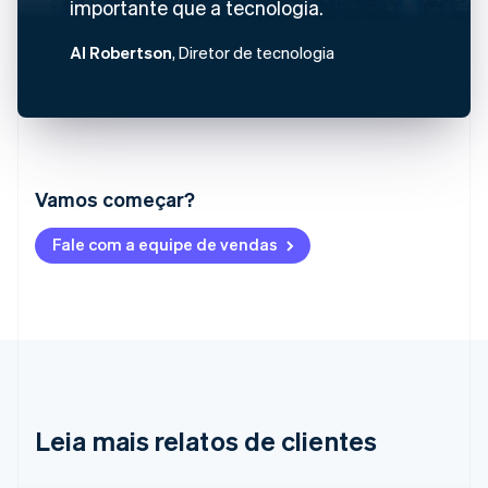
importante que a tecnologia.
Al Robertson
, Diretor de tecnologia
Vamos começar?
Alemanha
Fale com a equipe de vendas
Deutsch
English
Austrália
English
Áustria
Deutsch
English
Bélgica
Nederlands
Français
Deutsch
English
Brasil
Português
English
Leia mais relatos de clientes
Bulgária
English
Canadá