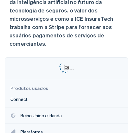
da inteligência artificial no futuro da
tecnologia de seguros, o valor dos
Ecossistema
microsserviços e como a ICE InsureTech
trabalha com a Stripe para fornecer aos
Stripe Sessions 2026
Parceiros
Stripe App Marketplace
Veja como a Stripe está construindo a infraestrutura econô
usuários pagamentos de serviços de
Assista agora
comerciantes.
Produtos usados
Connect
Reino Unido e Irlanda
Plataforma