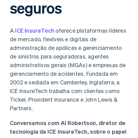
seguros
de 125
Recognition
Marketplaces
Gerenciar assinaturas
Authorization
Automação
Plano de ação do
Gestão dos valores
Ofereça cobrança por
Boost
contábil
produto
Plataformas
uso
Otimizações
Stripe Sigma
Conferência anual das
SaaS
Emita cartões
de aceitação
Relatórios
sessões
respaldados por
A
ICE InsureTech
oferece plataformas líderes
Link
personalizados
Carreiras
stablecoins
Checkout
Data Pipeline
Sala de imprensa
Provisione e gerencie
de mercado, flexíveis e digitais de
acelerado
Sincronização
Stripe Press
serviços com agentes
Por setor
administração de apólices e gerenciamento
de dados
de sinistros para seguradoras, agentes
Empresas de IA
administrativos gerais (MGAs) e empresas de
Economia de criadores
Contato
Recursos
gerenciamento de acidentes. Fundada em
Mais
Jogos
Fale com a equipe de
Product roadmap
Hospitalidade, viagens
Integrações de
2002 e sediada em Camberley, Inglaterra, a
vendas
Veja o que está chegando
e lazer
aplicativos
Seja um parceiro
ICE InsureTech trabalha com clientes como
Seguros
Exemplos de códigos
Radar
Mídia e entretenimento
Blog de
Ticker, Provident Insurance e John Lewis &
Prevenção de fraudes
desenvolvedores
Partners.
Organizações sem fins
Status da API
Atlas
lucrativos
Incorporação de startups
Serviços profissionais
Conversamos com Al Robertson, diretor de
Climate
Setor público
Remoção de carbono
tecnologia da ICE InsureTech, sobre o papel
Varejo