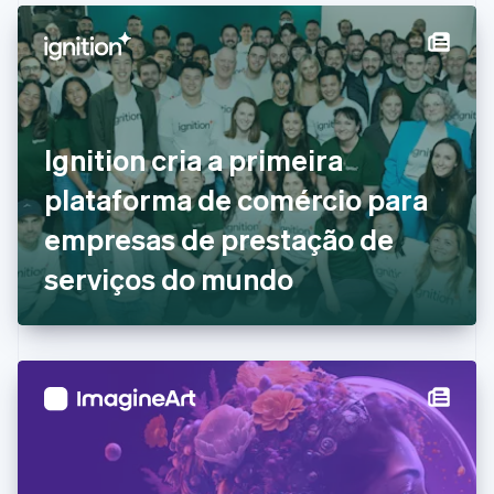
English
Français
China continental
简体中文
English
Chipre
English
Croácia
English
Italiano
Ignition cria a primeira
Dinamarca
plataforma de comércio para
English
Emirados Árabes Unidos
empresas de prestação de
English
Eslováquia
serviços do mundo
English
Eslovênia
English
Italiano
Espanha
Español
English
Estados Unidos
English
Español
简体中文
Estônia
English
Finlândia