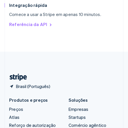
English
Integração rápida
República Tcheca
Comece a usar a Stripe em apenas 10 minutos.
English
Romênia
Referência da API
English
Singapura
English
简体中文
Suécia
Svenska
English
Suíça
Deutsch
Français
Italiano
English
Tailândia
ไทย
English
Brasil (Português)
Produtos e preços
Soluções
Preços
Empresas
Atlas
Startups
Reforço de autorização
Comércio agêntico