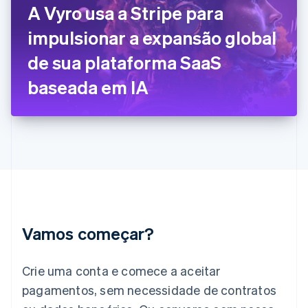
A Vyro usa a Stripe para
English
Svenska
França
impulsionar a expansão global
Français
English
Gibraltar
de sua plataforma SaaS
English
Grécia
baseada em IA
English
Hungria
English
Índia
English
Irlanda
English
Itália
Italiano
English
Japão
Vamos começar?
日本語
English
Letônia
English
Crie uma conta e comece a aceitar
Liechtenstein
pagamentos, sem necessidade de contratos
Deutsch
English
Lituânia