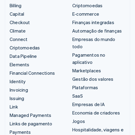
Billing
Criptomoedas
Capital
E-commerce
Checkout
Finanças integradas
Climate
Automação de finanças
Connect
Empresas do mundo
todo
Criptomoedas
Pagamentos no
Data Pipeline
aplicativo
Elements
Marketplaces
Financial Connections
Gestão dos valores
Identity
Plataformas
Invoicing
SaaS
Issuing
Empresas de IA
Link
Economia de criadores
Managed Payments
Jogos
Links de pagamento
Hospitalidade, viagens e
Payments