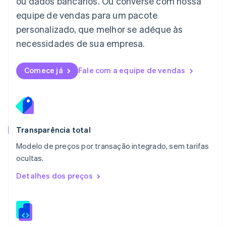
ou dados bancários. Ou converse com nossa
English
equipe de vendas para um pacote
Luxemburgo
personalizado, que melhor se adéque às
Français
Deutsch
English
Malásia
necessidades de sua empresa.
English
简体中文
Malta
English
Comece já
Fale com a equipe de vendas
México
Español
English
Noruega
English
Nova Zelândia
English
Transparência total
Países Baixos
Modelo de preços por transação integrado, sem tarifas
Nederlands
English
ocultas.
Polônia
English
Detalhes dos preços
Portugal
Português
English
RAE de Hong Kong, China
English
简体中文
Reino Unido