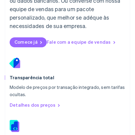
ou dados bancários. Ou converse com nossa
English
equipe de vendas para um pacote
Luxemburgo
personalizado, que melhor se adéque às
Français
Deutsch
English
Malásia
necessidades de sua empresa.
English
简体中文
Malta
English
Comece já
Fale com a equipe de vendas
México
Español
English
Noruega
English
Nova Zelândia
English
Transparência total
Países Baixos
Modelo de preços por transação integrado, sem tarifas
Nederlands
English
ocultas.
Polônia
English
Detalhes dos preços
Portugal
Português
English
RAE de Hong Kong, China
English
简体中文
Reino Unido