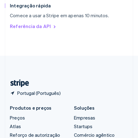
English
Integração rápida
República Tcheca
Comece a usar a Stripe em apenas 10 minutos.
English
Romênia
Referência da API
English
Singapura
English
简体中文
Suécia
Svenska
English
Suíça
Deutsch
Français
Italiano
English
Tailândia
ไทย
English
Portugal (Português)
Produtos e preços
Soluções
Preços
Empresas
Atlas
Startups
Reforço de autorização
Comércio agêntico