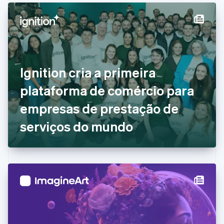
English
Français
China continental
简体中文
English
Chipre
English
Croácia
English
Italiano
Ignition cria a primeira
Dinamarca
plataforma de comércio para
English
Emirados Árabes Unidos
empresas de prestação de
English
Eslováquia
serviços do mundo
English
Eslovênia
English
Italiano
Espanha
Español
English
Estados Unidos
English
Español
简体中文
Estônia
English
Finlândia