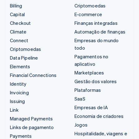
Billing
Criptomoedas
Capital
E-commerce
Checkout
Finanças integradas
Climate
Automação de finanças
Connect
Empresas do mundo
todo
Criptomoedas
Pagamentos no
Data Pipeline
aplicativo
Elements
Marketplaces
Financial Connections
Gestão dos valores
Identity
Plataformas
Invoicing
SaaS
Issuing
Empresas de IA
Link
Economia de criadores
Managed Payments
Jogos
Links de pagamento
Hospitalidade, viagens e
Payments