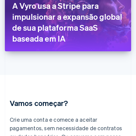
A Vyro usa a Stripe para
English
Svenska
França
impulsionar a expansão global
Français
English
Gibraltar
de sua plataforma SaaS
English
Grécia
baseada em IA
English
Hungria
English
Índia
English
Irlanda
English
Itália
Italiano
English
Japão
Vamos começar?
日本語
English
Letônia
English
Crie uma conta e comece a aceitar
Liechtenstein
pagamentos, sem necessidade de contratos
Deutsch
English
Lituânia