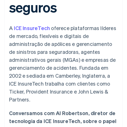
seguros
flexíveis de IU
Recognition
Marketplaces
Gerenciar assinaturas
Formas de
Automação
Plano de ação do
Gestão dos valores
Ofereça cobrança por
pagamento
contábil
produto
Plataformas
uso
Acesso a mais
Stripe Sigma
Conferência anual das
SaaS
Emita cartões
de 125
Relatórios
sessões
respaldados por
A
ICE InsureTech
oferece plataformas líderes
Terminal
personalizados
Carreiras
stablecoins
Pagamentos
Data Pipeline
Sala de imprensa
Provisione e gerencie
de mercado, flexíveis e digitais de
presenciais
Sincronização
Stripe Press
serviços com agentes
Por setor
administração de apólices e gerenciamento
Authorization
de dados
Boost
de sinistros para seguradoras, agentes
Otimizações
Empresas de IA
administrativos gerais (MGAs) e empresas de
de aceitação
Economia de criadores
Contato
Recursos
Link
gerenciamento de acidentes. Fundada em
Checkout
Jogos
Fale com a equipe de
Hospitalidade, viagens
Integrações de
2002 e sediada em Camberley, Inglaterra, a
acelerado
vendas
e lazer
aplicativos
Financial
Seja um parceiro
ICE InsureTech trabalha com clientes como
Seguros
Exemplos de códigos
Connections
Mídia e entretenimento
Blog de
Dados de
Ticker, Provident Insurance e John Lewis &
desenvolvedores
contas
Partners.
Organizações sem fins
Status da API
vinculadas
lucrativos
Serviços profissionais
Conversamos com Al Robertson, diretor de
Setor público
Mais
tecnologia da ICE InsureTech, sobre o papel
Varejo
Product roadmap