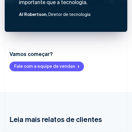
importante que a tecnologia.
Al Robertson
, Diretor de tecnologia
Vamos começar?
Alemanha
Fale com a equipe de vendas
Deutsch
English
Austrália
English
Áustria
Deutsch
English
Bélgica
Nederlands
Français
Deutsch
English
Brasil
Português
English
Leia mais relatos de clientes
Bulgária
English
Canadá