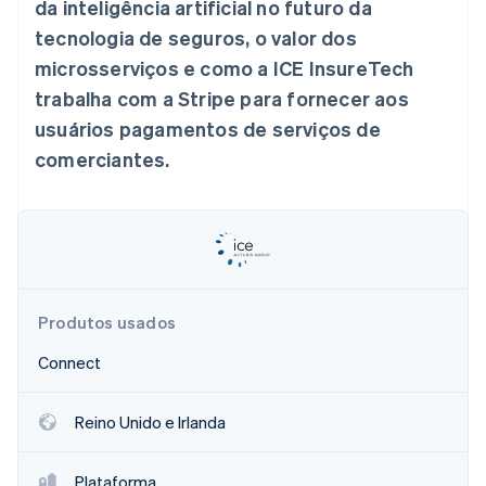
da inteligência artificial no futuro da
Veja o que está chegando
tecnologia de seguros, o valor dos
Radar
Ecossistema
microsserviços e como a ICE InsureTech
Prevenção de fraudes
trabalha com a Stripe para fornecer aos
Parceiros
Atlas
Stripe App Marketplace
Incorporação de startups
usuários pagamentos de serviços de
Climate
comerciantes.
Remoção de carbono
Identity
Verificação de identidade
Produtos usados
Stripe Sessions 2026
Connect
Veja como a Stripe está construindo a infraestrutura econ
Assista agora
Reino Unido e Irlanda
Plataforma