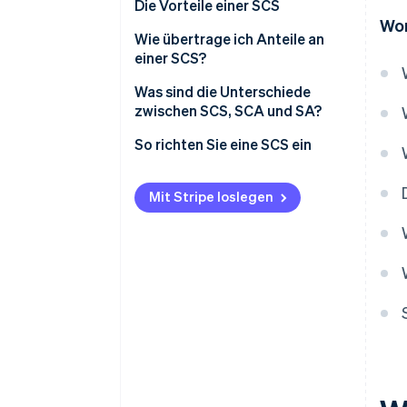
Die Vorteile einer SCS
Finanzverbindlichkeiten
Wor
Wie übertrage ich Anteile an
SCS-Steuerregelungen
einer SCS?
Soziale Sicherheit (SSI) für
Was sind die Unterschiede
Partner
zwischen SCS, SCA und SA?
So richten Sie eine SCS ein
Mit Stripe loslegen