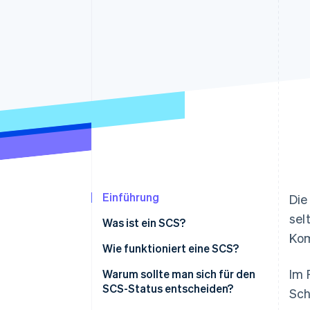
Optimierung der
Datensynchronisier
Autorisierungsraten
Link
Beschleunigter Bezahlvorgang
Financial Connections
Verbundene Finanzdaten
Einführung
Die
sel
Was ist ein SCS?
Kom
Wie funktioniert eine SCS?
Im 
Rollen
Warum sollte man sich für den
SCS-Status entscheiden?
Sch
Geschäftsführung