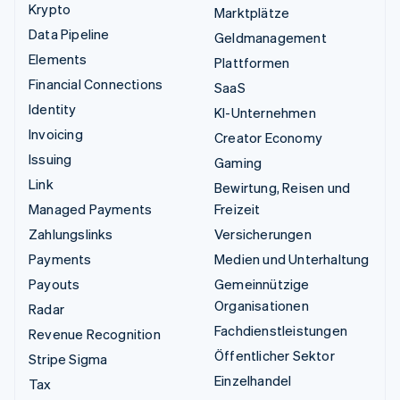
Krypto
Marktplätze
Data Pipeline
Geldmanagement
Elements
Plattformen
Financial Connections
SaaS
Identity
KI-Unternehmen
Invoicing
Creator Economy
Issuing
Gaming
Link
Bewirtung, Reisen und
Managed Payments
Freizeit
Zahlungslinks
Versicherungen
Payments
Medien und Unterhaltung
Payouts
Gemeinnützige
Organisationen
Radar
Fachdienstleistungen
Revenue Recognition
Öffentlicher Sektor
Stripe Sigma
Einzelhandel
Tax