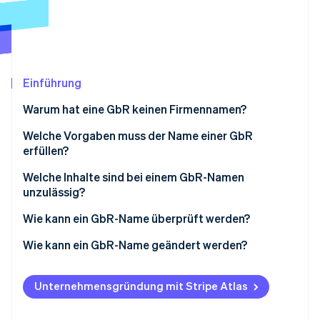
Betrugsprävention
Ecosystem
Atlas
Start-up-Gründung
Partner
Stripe App-Marktplatz
Climate
CO₂-Entnahme
Einführung
Identity
Warum hat eine GbR keinen Firmennamen?
Online-Identitätsprüfung
Was ist ein Firmenname?
Welche Vorgaben muss der Name einer GbR
erfüllen?
Was ist eine Unternehmensbezeichnung?
Welche Inhalte sind bei einem GbR-Namen
Was ist eine Geschäftsbezeichnung?
unzulässig?
Stripe-Sessions 2026
Erfahren Sie, wie Stripe Lösungen für die Wirts
Wie kann ein GbR-Name überprüft werden?
Jetzt ansehen
Wie kann ein GbR-Name geändert werden?
Unternehmensgründung mit Stripe Atlas