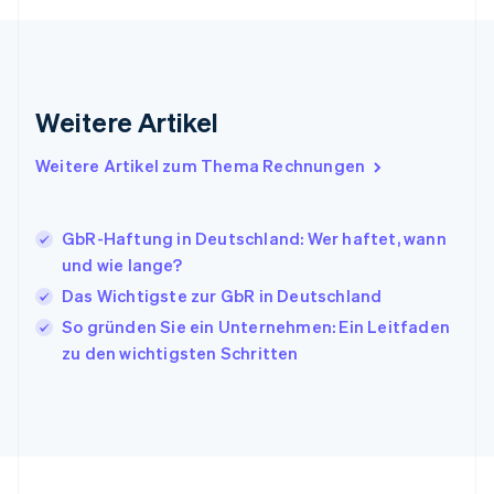
English
Indien
English
Irland
Weitere Artikel
English
Italien
Italiano
English
Weitere Artikel zum Thema Rechnungen
Japan
日本語
English
Kanada
GbR-Haftung in Deutschland: Wer haftet, wann
English
Français
und wie lange?
Kroatien
English
Italiano
Das Wichtigste zur GbR in Deutschland
Lettland
So gründen Sie ein Unternehmen: Ein Leitfaden
English
zu den wichtigsten Schritten
Liechtenstein
Deutsch
English
Litauen
English
Luxemburg
Français
Deutsch
English
Malaysia