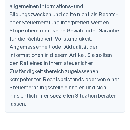
Australien
allgemeinen Informations- und
English
Belgien
Bildungszwecken und sollte nicht als Rechts-
Nederlands
Français
Deutsch
English
oder Steuerberatung interpretiert werden.
Brasilien
Stripe übernimmt keine Gewähr oder Garantie
Português
English
Bulgarien
für die Richtigkeit, Vollständigkeit,
English
Angemessenheit oder Aktualität der
Dänemark
Informationen in diesem Artikel. Sie sollten
English
Deutschland
den Rat eines in Ihrem steuerlichen
Deutsch
English
Zuständigkeitsbereich zugelassenen
Estland
English
kompetenten Rechtsbeistands oder von einer
Festlandchina
Steuerberatungsstelle einholen und sich
简体中文
English
Finnland
hinsichtlich Ihrer speziellen Situation beraten
English
Svenska
lassen.
Frankreich
Français
English
Gibraltar
English
Griechenland