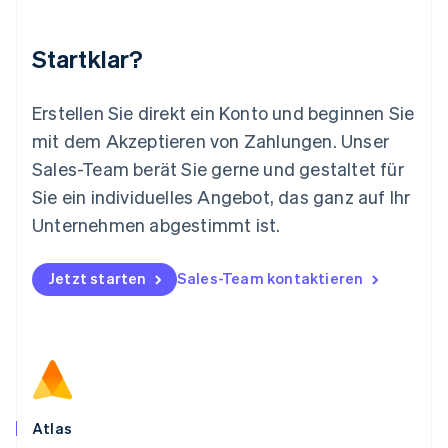
English
简体中文
Malta
Startklar?
English
Mexiko
Español
English
Erstellen Sie direkt ein Konto und beginnen Sie
Neuseeland
mit dem Akzeptieren von Zahlungen. Unser
English
Niederlande
Sales-Team berät Sie gerne und gestaltet für
Nederlands
English
Sie ein individuelles Angebot, das ganz auf Ihr
Norwegen
Unternehmen abgestimmt ist.
English
Österreich
Deutsch
English
Jetzt starten
Sales-Team kontaktieren
Polen
English
Portugal
Português
English
Rumänien
English
Schweden
Svenska
English
Atlas
Schweiz