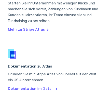
Starten Sie Ihr Unternehmen mit wenigen Klicks und
Deutsch
Français
Italiano
English
machen Sie sich bereit, Zahlungen von Kundinnen und
Singapur
English
简体中文
Kunden zu akzeptieren, Ihr Team einzustellen und
Slowakei
Fundraising zu betreiben.
English
Mehr zu Stripe Atlas
Slowenien
English
Italiano
Sonderverwaltungsregion Hongkong,
China
English
简体中文
Spanien
Español
English
Dokumentation zu Atlas
Thailand
ไทย
English
Gründen Sie mit Stripe Atlas von überall auf der Welt
Tschechische Republik
ein US-Unternehmen.
English
Ungarn
Dokumentation im Detail
English
Vereinigte Arabische Emirate
English
Vereinigte Staaten