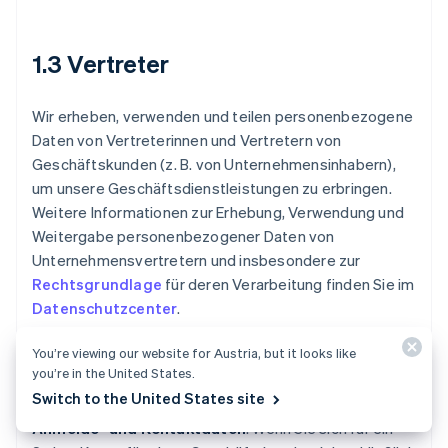
1.3 Vertreter
Wir erheben, verwenden und teilen personenbezogene
Daten von Vertreterinnen und Vertretern von
Geschäftskunden (z. B. von Unternehmensinhabern),
um unsere Geschäftsdienstleistungen zu erbringen.
Weitere Informationen zur Erhebung, Verwendung und
Weitergabe personenbezogener Daten von
Unternehmensvertretern und insbesondere zur
Rechtsgrundlage
für deren Verarbeitung finden Sie im
Datenschutzcenter
.
You’re viewing our website for Austria, but it looks like
a. Erfassung personenbezogener
you’re in the United States.
Vertreterdaten
Switch to the United States site
Anmelde- und Kontaktdaten
. Wenn Sie sich für ein