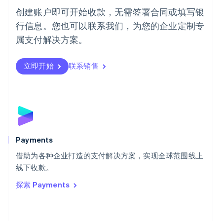
葡萄牙
创建账户即可开始收款，无需签署合同或填写银
Português
English
行信息。您也可以联系我们，为您的企业定制专
日本
日本語
English
属支付解决方案。
瑞典
Svenska
English
瑞士
立即开始
联系销售
Deutsch
Français
Italiano
English
塞浦路斯
English
斯洛伐克
English
斯洛文尼亚
English
Italiano
Payments
泰国
ไทย
English
借助为各种企业打造的支付解决方案，实现全球范围线上
希腊
线下收款。
English
探索 Payments
西班牙
Español
English
新加坡
English
简体中文