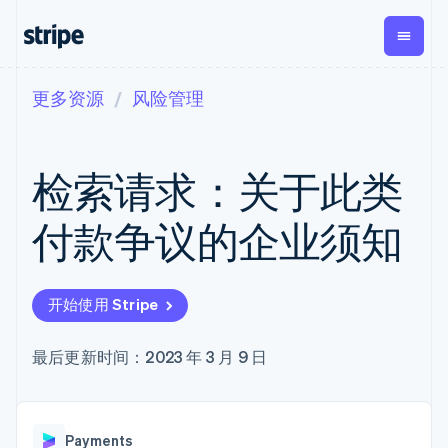
更多资源
风险管理
按企业阶段
文档
学习
支付
营收
资金管理
平台
易市
大型企业
Stripe 文档
博客
Payments
Billing
Treasury
初创企业
API 参考文档
客户案例
检索请求：关于此类
在线支付
经常性收入
Con
库与 SDK
指南
企业财务
Managed
Metronome
Stripe Apps
Payments
按用量计费
Global
平台
付款争议的企业须知
备案商家解决
Payouts
Subscriptions
Capi
按应用场景
方案
平
支持
向第三方
订阅管理
Payment links
客户
指南
智能体商务
打款
Invoicing
Trea
加密货币
获取支持
无代码支付
一次性或定期
Capital
开始使用 Stripe
平
电子商务
接受线上付款
托管支持方案
企业融资
Checkout
账单
嵌入
嵌入式金融
实施预置结账流程
专业服务
预构建支付界
Crypto
Tax
融服
财务自动化
构建平台或交易市场
最后更新时间：2023 年 3 月 9 日
钱包、稳
面
销售税和增值
Iss
全球化企业
管理订阅
定币发行
Elements
税自动化
实体
应用内支付
提供按用量计费
灵活的 UI 组件
和发卡基
Crypto
Revenue
虚拟
交易市场
发行稳定币支持的支付卡
Onramp
Payment
Recognition
础设施
公司
资金管理
通过智能体配置和管理服
可嵌入的
methods
会计自动化
Payments
平台
务