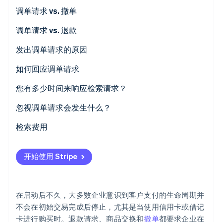
初创企业注册
调单请求 vs. 撤单
Climate
调单请求 vs. 退款
碳移除
Identity
发出调单请求的原因
在线身份验证
如何回应调单请求
您有多少时间来响应检索请求？
忽视调单请求会发生什么？
Stripe Sessions 2026
了解 Stripe 如何为 AI 构建经济基础设施。
检索费用
立即观看
开始使用 Stripe
在启动后不久，大多数企业意识到客户支付的生命周期并
不会在初始交易完成后停止，尤其是当使用信用卡或借记
卡进行购买时。退款请求、商品交换和
撤单
都要求企业在