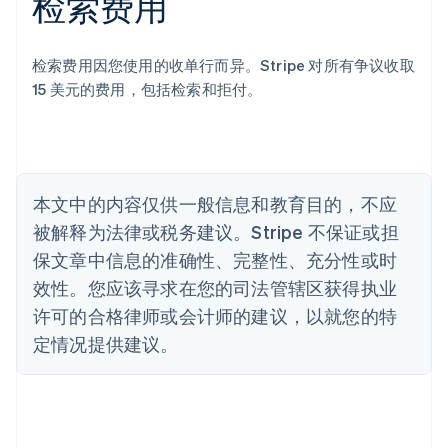
检索费用
巴西
Português
English
保加利亚
检索费用因您使用的收单行而异。Stripe 对所有争议收取
English
15 美元的费用，包括检索和拒付。
比利时
Nederlands
Français
Deutsch
English
波兰
English
丹麦
English
本文中的内容仅供一般信息和教育目的，不应
德国
被解释为法律或税务建议。Stripe 不保证或担
Deutsch
English
法国
保文章中信息的准确性、完整性、充分性或时
Français
English
效性。您应该寻求在您的司法管辖区获得执业
芬兰
许可的合格律师或会计师的建议，以就您的特
English
Svenska
荷兰
定情况提供建议。
Nederlands
English
加拿大
English
Français
捷克
English