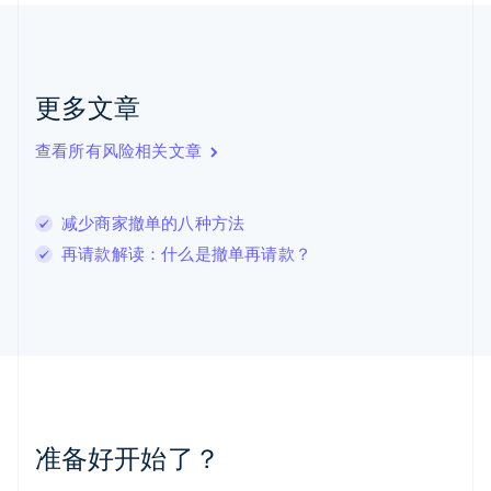
克罗地亚
English
Italiano
拉脱维亚
English
更多文章
立陶宛
English
列支敦士登
查看所有风险相关文章
Deutsch
English
卢森堡
Français
Deutsch
English
减少商家撤单的八种方法
罗马尼亚
再请款解读：什么是撤单再请款？
English
马尔他
English
马来西亚
English
简体中文
美国
English
Español
简体中文
墨西哥
Español
English
准备好开始了？
挪威
English