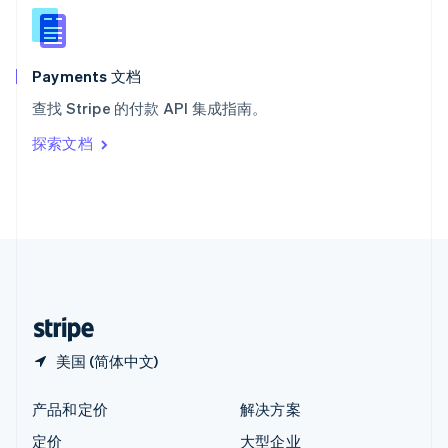
新西兰
English
匈牙利
English
Payments 文档
意大利
查找 Stripe 的付款 API 集成指南。
Italiano
English
印度
探索文档
English
英国
English
直布罗陀
English
中国内地
简体中文
English
中国香港特别行政区
English
简体中文
美国 (简体中文)
产品和定价
解决方案
定价
大型企业