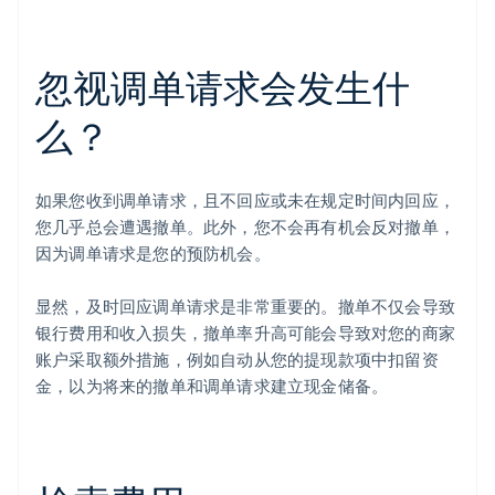
忽视调单请求会发生什
么？
如果您收到调单请求，且不回应或未在规定时间内回应，
您几乎总会遭遇撤单。此外，您不会再有机会反对撤单，
因为调单请求是您的预防机会。
阿联酋
显然，及时回应调单请求是非常重要的。撤单不仅会导致
English
爱尔兰
银行费用和收入损失，撤单率升高可能会导致对您的商家
English
账户采取额外措施，例如自动从您的提现款项中扣留资
爱沙尼亚
金，以为将来的撤单和调单请求建立现金储备。
English
奥地利
Deutsch
English
澳大利亚
English