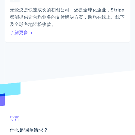
接入 125+ 种支
加密货币
Stripe Sigma
产品路线图
SaaS
付方式
自定义报告
购买
Sessions 年度大会
无论您是快速成长的初创公司，还是全球化企业，Stripe
Terminal
Data Pipeline
招聘
都能提供适合您业务的支付解决方案，助您在线上、线下
线下支付
数据同步
资讯中心
Authorization
资源
及全球各地轻松收款。
Stripe Press
Boost
按行业
了解更多
支付成功率优
应用集成
化
AI 企业
代码示例
Link
创作者经济
开发者博客
联系
加速结账
游戏
API 状态
Financial
酒店、旅游与休闲
联系销售
Connections
保险
成为合作伙伴
关联金融账户
媒体与娱乐
数据
非营利组织
专业服务
公共部门
零售
更多
Product roadmap
了解未来规划
生态系统
导言
Radar
合作伙伴
欺诈防范
什么是调单请求？
Stripe App Marketplace
Atlas