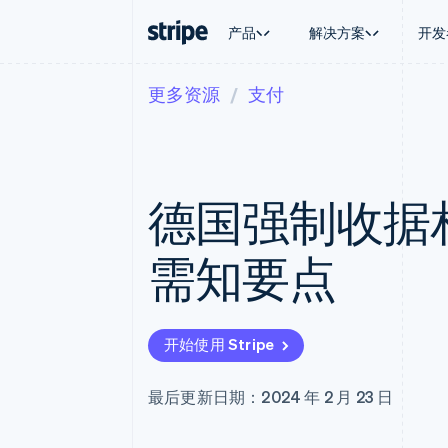
产品
解决方案
开发
更多资源
支付
按企业阶段
文档
学习
按应用场
支持
支付
营收
大型企业
Stripe 文档
博客
智能体
获取支
Payments
Billing
初创企业
API 参考文档
客户案例
加密货
托管支
在线支付
经常性收入
库与 SDK
指南
电子商
专业服
Managed Payments
Metronome
Stripe Apps
德国强制收据
嵌入式
备案商家解决方案
按用量计费
财务自
Payment links
Subscriptions
全球化
无代码支付
订阅管理
应用内
需知要点
Checkout
Invoicing
交易市
预构建支付界面
一次性或定期账单
资金管
Elements
Tax
平台
灵活的 UI 组件
销售税和增值税自动
SaaS
Payment methods
Revenue Recogniti
开始使用 Stripe
接入 125+ 种支付方式
会计自动化
Terminal
Stripe Sigma
线下支付
自定义报告
最后更新日期：2024 年 2 月 23 日
Authorization Boost
Data Pipeline
支付成功率优化
数据同步
Link