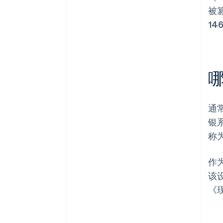
被
14
通
银
称
作
该
《