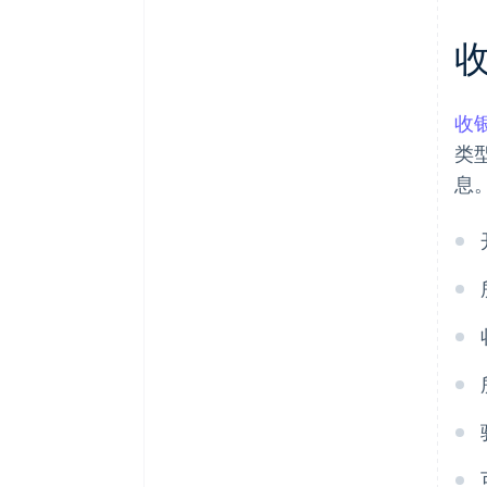
收
类
息