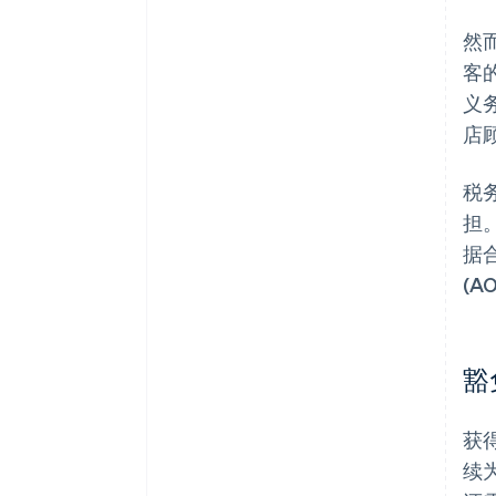
然
客
义
店
税
担
据
(A
豁
获
续