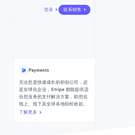
登录
联系销售
资源
生态系统
联系
场
更多
应用集成
合作伙伴
联系销售
Product roadmap
代码示例
Stripe App Marketplace
成为合作伙伴
了解未来规划
开发者博客
版
API 状态
Radar
欺诈防范
台版
Payments
务
Atlas
初创企业注册
无论您是快速成长的初创公司，还
卡
是全球化企业，Stripe 都能提供适
Climate
碳移除
合您业务的支付解决方案，助您在
线上、线下及全球各地轻松收款。
Identity
在线身份验证
了解更多