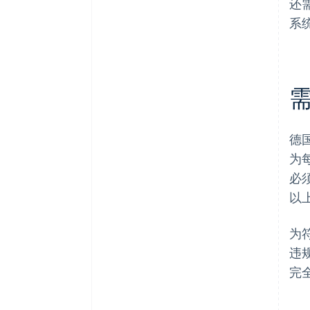
还
系
德
为
必
以
为
违
完