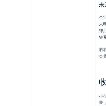
未
企
未
律
银
若
会
小
业