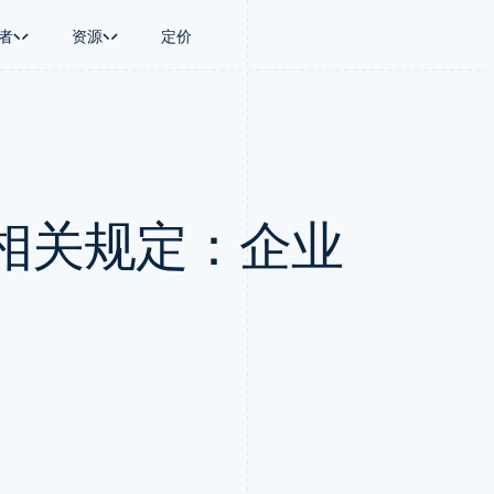
者
资源
定价
景
指南
按行业
公司
资金管理
平台和交易市
商务
持
接受线上付款
AI 企业
产品路线图
Treasury
Connect
币
持方案
实施预置结账流程
创作者经济
Sessions 年度大会
企业财务
平台支付
务
务
构建平台或交易市场
游戏
招聘
Global Payouts
Capital 平台
相关规定：企业
金融
管理订阅
酒店、旅游与休闲
资讯中心
向第三方打款
客户融资
动化
提供按用量计费
保险
Stripe Press
Capital
Treasury 平
企业
发行稳定币支持的支付卡
媒体与娱乐
企业融资
嵌入式金融服
支付
通过智能体配置和管理服务
非营利组织
Crypto
Issuing
场
专业服务
钱包、稳定币发行和发卡基础设
实体卡和虚拟
理
公共部门
施
零售
化
Crypto Onramp
on
可嵌入的加密货币购买