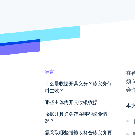
加速结账
Financial Connections
关联金融账户数据
导言
在
须
什么是收据开具义务？该义务何
会
时生效？
哪些主体需开具收银收据？
本
未遵守收据开具义务会面临哪些
收据开具义务存在哪些豁免情
处罚？
况？
豁免收据开具义务的企业需注意
需采取哪些措施以符合该义务要