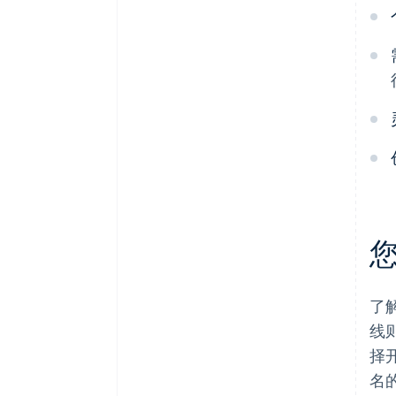
了
线
择
名