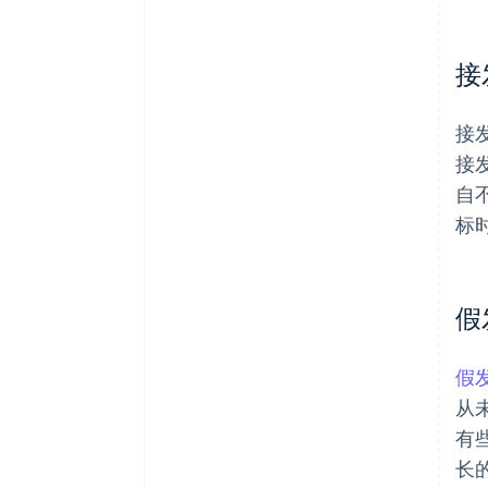
接
接
接
自
标
假
假
从
有
长