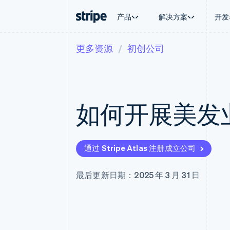
产品
解决方案
开发
更多资源
初创公司
按企业阶段
文档
学习
按应用场
支持
支付
营收
大型企业
Stripe 文档
博客
智能体
获取支
Payments
Billing
初创企业
API 参考文档
客户案例
加密货
托管支
在线支付
经常性收入
库与 SDK
指南
电子商
专业服
Managed Payments
Metronome
Stripe Apps
如何开展美发
嵌入式
备案商家解决方案
按用量计费
财务自
Payment links
Subscriptions
全球化
无代码支付
订阅管理
应用内
Checkout
Invoicing
交易市
预构建支付界面
一次性或定期账单
通过 Stripe Atlas 注册成立公司
资金管
Elements
Tax
平台
灵活的 UI 组件
销售税和增值税自动
SaaS
Payment methods
Revenue Recogniti
最后更新日期：2025 年 3 月 31 日
接入 125+ 种支付方式
会计自动化
Terminal
Stripe Sigma
线下支付
自定义报告
Authorization Boost
Data Pipeline
支付成功率优化
数据同步
Link