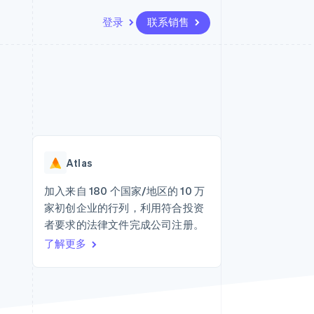
登录
联系销售
资源
生态系统
联系
场
更多
应用集成
合作伙伴
联系销售
Product roadmap
代码示例
Stripe App Marketplace
成为合作伙伴
了解未来规划
开发者博客
版
API 状态
Radar
欺诈防范
台版
Atlas
务
Atlas
初创企业注册
加入来自 180 个国家/地区的 10 万
卡
家初创企业的行列，利用符合投资
Climate
碳移除
者要求的法律文件完成公司注册。
了解更多
Identity
在线身份验证