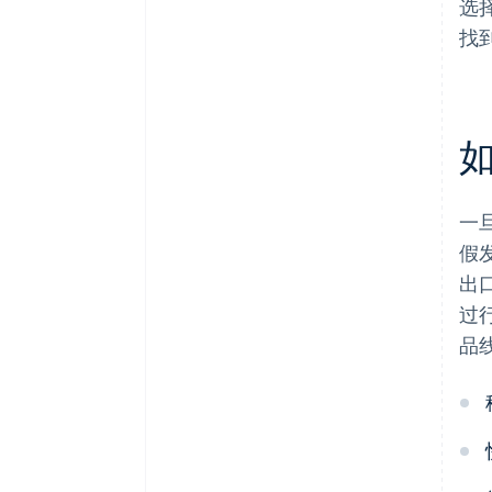
选
找
一
假
出
过
品