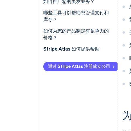
企业注册
如何推广您的美发业务？
特色产品
名称注册和商标
社交媒体
哪些工具可以帮助您管理支付和
库存？
许可证和执照
与有影响力的人合作
处理支付
如何为您的产品制定有竞争力的
保险
快闪店
价格？
管理库存
Stripe Atlas 如何提供帮助
跟踪客户互动
申请使用 Atlas 注册公司
通过 Stripe Atlas 注册成立公司
在获取雇主识别号 (EIN) 前开通收
款和银行服务
无现金创始人股权认购
自动提交 83 (b) 税务申报
全球顶尖水准的公司法律文件
Stripe Payments 服务首年免费，
更享价值 5 万美元的合作伙伴专