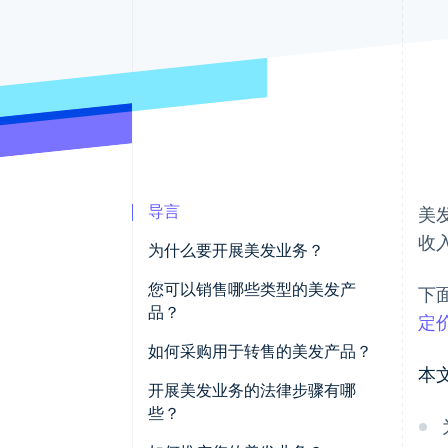
加速结账
Financial Connections
关联金融账户数据
导言
美
收
为什么要开展美发业务？
您可以销售哪些类型的美发产
下
品？
定
接发产品
如何采购用于转售的美发产品？
本
假发
开展美发业务的法律步骤有哪
些？
天然美发护理产品