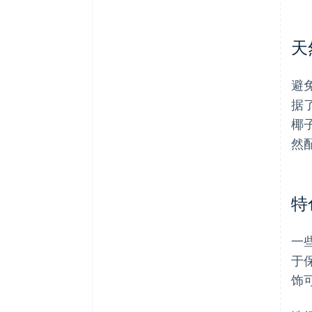
天
避
据
椰
然
特
一
于
饰