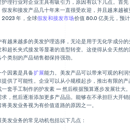
发护理行业对企业主具有吸引力，原因有以下几点。首先
。假发和接发产品几十年来一直很受欢迎，并且越来越被
2023 年，全球
假发和接发市场
价值 80.0 亿美元，预计到
。
户有越来越多的美发护理选择，无论是用于无化学成分的
发和超长夹式接发等显著的造型转变。这使得从全天然的
各个类别的产品销售都保持强劲。
一个因素是具备
扩展
能力。美发产品可以带来可观的利润
张提供了可能性。企业可以从小规模起步，推出有限的产品
或一套手工制作的护发素 — 然后根据预算逐步发展壮大
需求，然后逐渐添加更多产品品。能够在不承担巨大开销
者将美发业务视为有价值道路的原因之一。
展美发业务的常见动机包括以下几点：