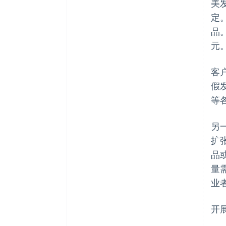
美
属优惠与折扣
定
品。
元
客
假
等
另
扩
品
量
业
开