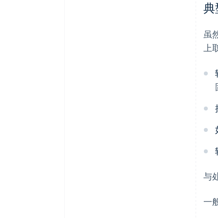
典
虽
上
与
一