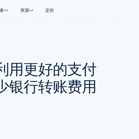
者
资源
定价
景
指南
按行业
公司
资金管理
平台和交易市
商务
持
接受线上付款
AI 企业
产品路线图
Treasury
Connect
币
持方案
实施预置结账流程
创作者经济
Sessions 年度大会
企业财务
平台支付
务
务
构建平台或交易市场
游戏
招聘
Global Payouts
Capital 平台
利用更好的支付
金融
管理订阅
酒店、旅游与休闲
资讯中心
向第三方打款
客户融资
动化
提供按用量计费
保险
Stripe Press
Capital
Treasury 平
企业
发行稳定币支持的支付卡
媒体与娱乐
企业融资
嵌入式金融服
支付
通过智能体配置和管理服务
非营利组织
少银行转账费用
Crypto
Issuing
场
专业服务
钱包、稳定币发行和发卡基础设
实体卡和虚拟
理
公共部门
施
零售
化
Crypto Onramp
on
可嵌入的加密货币购买