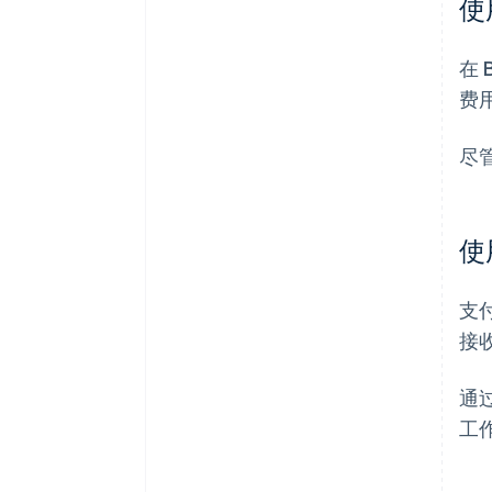
使
在
费
尽
使
支
接
通
工