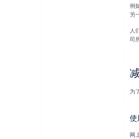
例
另
人
司
为
使
网