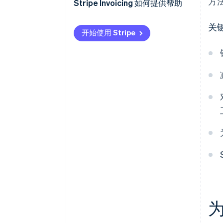
方
使用信用卡支付
考虑引入除银行转账以外的支付
Stripe Invoicing 如何提供帮助
方式
使用支付转账服务
关
开始使用 Stripe
建立顺畅的支付流程
集中管理开单数据