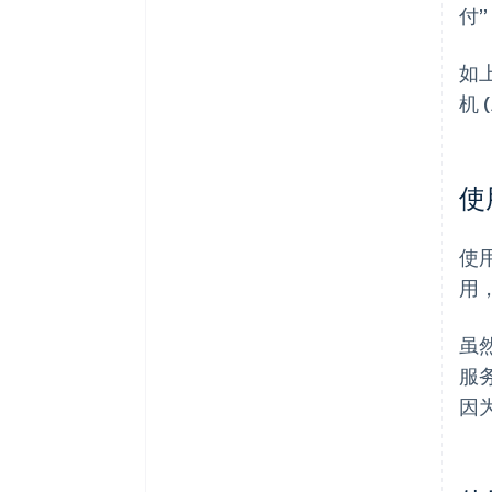
付
如
机
使
使
用
虽
服
因