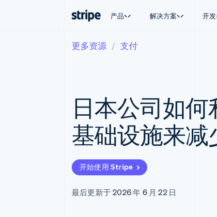
产品
解决方案
开发
更多资源
支付
按企业阶段
文档
学习
按应用场
支持
支付
营收
大型企业
Stripe 文档
博客
智能体
获取支
Payments
Billing
初创企业
API 参考文档
客户案例
加密货
托管支
在线支付
经常性收入
库与 SDK
指南
电子商
专业服
Managed Payments
Metronome
Stripe Apps
日本公司如何
嵌入式
备案商家解决方案
按用量计费
财务自
Payment links
Subscriptions
全球化
无代码支付
订阅管理
应用内
基础设施来减
Checkout
Invoicing
交易市
预构建支付界面
一次性或定期账单
资金管
Elements
Tax
平台
灵活的 UI 组件
销售税和增值税自动
SaaS
Payment methods
Revenue Recogniti
开始使用 Stripe
接入 125+ 种支付方式
会计自动化
Terminal
Stripe Sigma
线下支付
自定义报告
最后更新于 2026 年 6 月 22 日
Authorization Boost
Data Pipeline
支付成功率优化
数据同步
Link