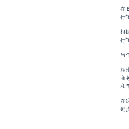
在
行
根
行
当
相
商
和
在
键