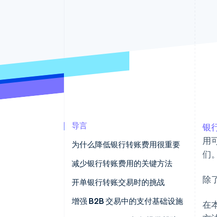
加速结账
Financial Connections
关联金融账户数据
导言
银
用
为什么降低银行转账费用很重要
们
典型的银行转账费用
减少银行转账费用的关键方法
除
使用网上银行转账
开单银行转账交易时的挑战
使用网上银行
增强 B2B 交易中的支付基础设施
在