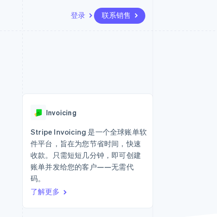
登录
联系销售
资源
生态系统
联系
场
更多
应用集成
合作伙伴
联系销售
Product roadmap
代码示例
Stripe App Marketplace
成为合作伙伴
了解未来规划
开发者博客
版
API 状态
Radar
欺诈防范
台版
Invoicing
务
Atlas
初创企业注册
Stripe Invoicing 是一个全球账单软
卡
件平台，旨在为您节省时间，快速
Climate
碳移除
收款。只需短短几分钟，即可创建
账单并发给您的客户——无需代
Identity
在线身份验证
码。
了解更多