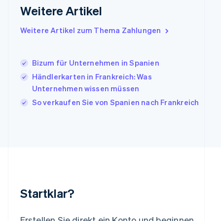
Italien
Weitere Artikel
Italiano
English
Japan
Weitere Artikel zum Thema Zahlungen
日本語
English
Kanada
English
Français
Bizum für Unternehmen in Spanien
Kroatien
English
Italiano
Händlerkarten in Frankreich: Was
Lettland
Unternehmen wissen müssen
English
So verkaufen Sie von Spanien nach Frankreich
Liechtenstein
Deutsch
English
Litauen
English
Luxemburg
Français
Deutsch
English
Malaysia
English
简体中文
Malta
Startklar?
English
Mexiko
Español
English
Erstellen Sie direkt ein Konto und beginnen