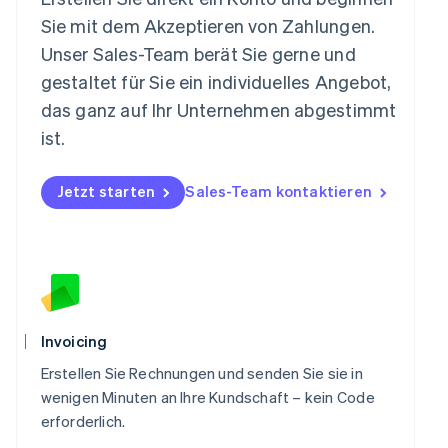
Neuseeland
Sie mit dem Akzeptieren von Zahlungen.
English
Niederlande
Unser Sales-Team berät Sie gerne und
Nederlands
English
gestaltet für Sie ein individuelles Angebot,
Norwegen
das ganz auf Ihr Unternehmen abgestimmt
English
Österreich
ist.
Deutsch
English
Polen
Jetzt starten
Sales-Team kontaktieren
English
Portugal
Português
English
Rumänien
English
Schweden
Svenska
English
Schweiz
Invoicing
Deutsch
Français
Italiano
English
Singapur
Erstellen Sie Rechnungen und senden Sie sie in
English
简体中文
wenigen Minuten an Ihre Kundschaft – kein Code
Slowakei
erforderlich.
English