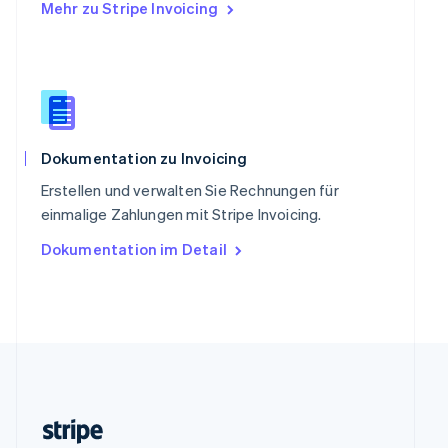
Mehr zu Stripe Invoicing
Slowenien
English
Italiano
Sonderverwaltungsregion Hongkong,
China
English
简体中文
Spanien
Español
English
Thailand
Dokumentation zu Invoicing
ไทย
English
Erstellen und verwalten Sie Rechnungen für
Tschechische Republik
einmalige Zahlungen mit Stripe Invoicing.
English
Ungarn
Dokumentation im Detail
English
Vereinigte Arabische Emirate
English
Vereinigte Staaten
English
Español
简体中文
Vereinigtes Königreich
English
Zypern
English