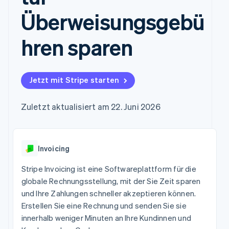
Data Pipeline
Marktplatz auf
Geldmanagement
Zugriff auf mehr als
Datensynchronisierung
Überweisungsgebü
Produkt-Roadmap
Grundlagen der
Plattformen
125
Stripe Sessions
Abonnementverwaltung
SaaS
Terminal
Karriere
hren sparen
Zahlungen vor Ort
Newsroom
So setzen Sie
Authorization
Stripe Press
nutzungsbasierte
Boost
Abrechnung um
Nach Branche
Optimierung der
Stablecoin-gestützte
Autorisierungsraten
Jetzt mit Stripe starten
Karten ausgeben: So
Link
KI-Unternehmen
Kontakt
geht´s
Beschleunigter
Creator Economy
Bereitstellung und
Zuletzt aktualisiert am 22. Juni 2026
Bezahlvorgang
Gaming
Verwaltung von
Sales-Team
Financial
Bewirtung, Reisen und
Diensten mit Agenten
kontaktieren
Connections
Freizeit
Partner werden
Verbundene
Versicherungen
Medien und
Finanzdaten
Invoicing
Unterhaltung
Ressourcen
Gemeinnützige
Stripe Invoicing ist eine Softwareplattform für die
Organisationen
globale Rechnungsstellung, mit der Sie Zeit sparen
App-Integrationen
Fachdienstleistungen
Mehr
Code-Beispiele
Öffentlicher Sektor
und Ihre Zahlungen schneller akzeptieren können.
Product roadmap
Entwickler-Blog
Einzelhandel
Erstellen Sie eine Rechnung und senden Sie sie
Ausblick
API-Status
innerhalb weniger Minuten an Ihre Kundinnen und
Radar