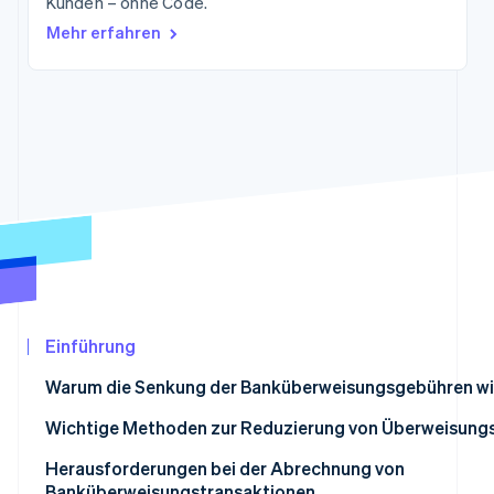
Kunden – ohne Code.
Betrugsprävention
Ecosystem
Mehr erfahren
Atlas
Start-up-Gründung
Partner
Stripe App-Marktplatz
Climate
CO₂-Entnahme
Stripe-Sessions 2026
Erfahren Sie, wie Stripe Lösungen für die Wirtschaf
Jetzt ansehen
Einführung
Warum die Senkung der Banküberweisungsgebühren wic
Typische Banküberweisungsgebühren
Wichtige Methoden zur Reduzierung von Überweisung
Übertragung per Online-Banking
Herausforderungen bei der Abrechnung von
Banküberweisungstransaktionen