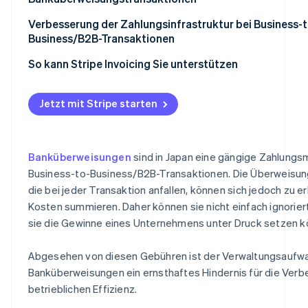
Nutzen Sie eine Online-Bank
Verbesserung der Zahlungsinfrastruktur bei Business-t
Zahlung per Kreditkarte
Business/B2B-Transaktionen
Nutzen Sie einen Zahlungsüberweisungsdienst
Erwägen Sie die Einführung anderer Zahlungsmethoden
So kann Stripe Invoicing Sie unterstützen
Banküberweisungen
Etablieren Sie einen reibungslosen Zahlungsprozess
Jetzt mit Stripe starten
Zentralisieren Sie die Verwaltung von Abrechnungsdat
Banküberweisungen
sind in Japan eine gängige Zahlungs
Business-to-Business/B2B-Transaktionen. Die Überweisu
die bei jeder Transaktion anfallen, können sich jedoch zu e
Kosten summieren. Daher können sie nicht einfach ignorier
sie die Gewinne eines Unternehmens unter Druck setzen k
Abgesehen von diesen Gebühren ist der Verwaltungsaufwa
Banküberweisungen ein ernsthaftes Hindernis für die Verb
betrieblichen Effizienz.