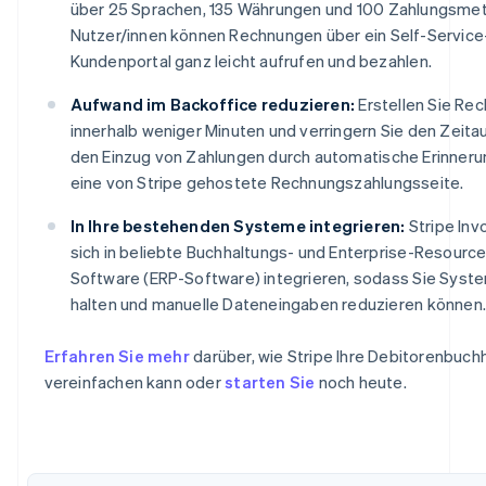
über 25 Sprachen, 135 Währungen und 100 Zahlungsmet
Nutzer/innen können Rechnungen über ein Self-Service
Kundenportal ganz leicht aufrufen und bezahlen.
Aufwand im Backoffice reduzieren:
Erstellen Sie Re
innerhalb weniger Minuten und verringern Sie den Zeita
den Einzug von Zahlungen durch automatische Erinner
eine von Stripe gehostete Rechnungszahlungsseite.
In Ihre bestehenden Systeme integrieren:
Stripe Invo
sich in beliebte Buchhaltungs- und Enterprise-Resource
Software (ERP-Software) integrieren, sodass Sie Syst
halten und manuelle Dateneingaben reduzieren können.
Erfahren Sie mehr
darüber, wie Stripe Ihre Debitorenbuch
Australien
vereinfachen kann oder
starten Sie
noch heute.
English
Belgien
Nederlands
Français
Deutsch
English
Brasilien
Português
English