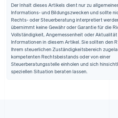
Bulgarien
Der Inhalt dieses Artikels dient nur zu allgemeine
English
Informations- und Bildungszwecken und sollte nic
Dänemark
Rechts- oder Steuerberatung interpretiert werden
English
Deutschland
übernimmt keine Gewähr oder Garantie für die Ric
Deutsch
English
Vollständigkeit, Angemessenheit oder Aktualität
Estland
English
Informationen in diesem Artikel. Sie sollten den R
Festlandchina
Ihrem steuerlichen Zuständigkeitsbereich zugel
简体中文
English
Finnland
kompetenten Rechtsbeistands oder von einer
English
Svenska
Steuerberatungsstelle einholen und sich hinsichtl
Frankreich
speziellen Situation beraten lassen.
Français
English
Gibraltar
English
Griechenland
English
Indien
English
Irland
English